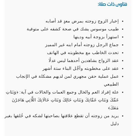
فتاوى ذات صلة:
إخبار الزوج زوجته بمرض معدٍ قد أصابه
طبيب موسوس يشك في صحة كشفه على متوفية
استهزأ بزوجة أبيه ودينها
جماع الرجل زوجته أمام ابنه غير المميز
تحدث الخاطب مع مخطوبته في الهاتف
عقد الزواج بشاهدين أحدهما ليس عدلًا
عقد على مخطوبته وأجَّل البناء ستة أشهر
عمل عملية حقن مجهري لمن لديهم مشكلة في الإنجاب
الطبيعي
علة إفراد العم والخال وجمع العمات والخالات في آية: ﴿‌وَبَنَاتِ
‌عَمِّكَ وَبَنَاتِ عَمَّاتِكَ وَبَنَاتِ خَالِكَ وَبَنَاتِ خَالَاتِكَ اللَّاتِي هَاجَرْنَ
مَعَكَ﴾
يريد من زوجته أن تقطع علاقتها بصاحبتها لشكه في خُلقها بغير
دليل