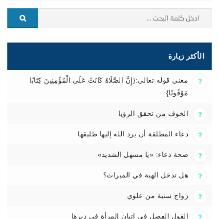
الأكثر زيارة
معنى قوله تعالى:{إِنَّ الصَّلَاةَ كَانَتْ عَلَى الْمُؤْمِنِينَ كِتَابًا
مَوْقُوتًا}
الخوف من تحقق الرؤيا
دعاء المطلقة أن يرد الله إليها طليقها
صحة دعاء: «يا مسهل الشديد»
هل تدخل الهبة في الميراث؟
زواج سنية من علوي
القول الفصل في إتيان المرأة في دبرها