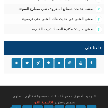
معنى حديث: «صنائع المعروف تقي مصارع السوء»
معنى العتبى في حديث «لك العتبى حتى ترضى»
معنى حديث: «كثرة الضحك تميت القلب»
تابعنا على
© جميع الحقوق محفوظة 2016 - موسوعة فتاوى الصاوي.
تصميم وتطوير
اكاديمية الفن
.