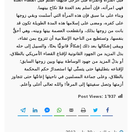
قبل المرأة والمرأة قبل الرجل فأيهما أسلمَ قبل انقضاء العدة
فهي امرأته، فإن أسلم بعد العدة فلا نكاح بينهما.
وبناء على ما سبق فإن هذه المرأة التي أسلمت وبقي زوجها
على كفره، ومضى على إسلامها هذه المدة الطويلة تكون قد
بانت من زوجها بذلك، وانقطعت العصمة بينها وبينه، وهي أحقُّ
بنفسها، وتستطيع من الناحية الإسلامية أن تتزوج بمن تشاء،
ويبقى إشكالها بعد ذلك إشكالًا قانونيًّا بحتًا، والسبيل إلى حله
بذل المزيد من الجهود القانونية لإقناع القضاء الأمريكي بالطلاق،
أو بذلُ المزيد من جهود الوساطة بينها وبين زوجها السابق؛
لإقناعه بتطليقها حتى يتسنَّى لها استصدارُ حكم المحكمة
بالطلاق، وعلى جماعة المسلمين في ناحيتها إعانتُها حتى تتجاوز
أزمتها وتصل سفينتها إلى المرفأ! والله تعالى أعلى وأعلم.
Post Views:
1٬937