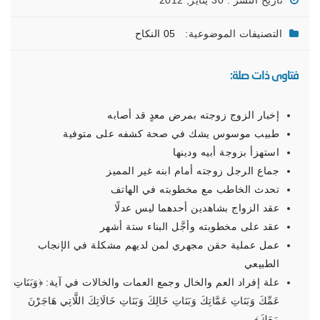
تاريخ النشر : 30 يناير, 2012
التصنيفات الموضوعية:
05 النكاح
فتاوى ذات صلة:
إخبار الزوج زوجته بمرض معدٍ قد أصابه
طبيب موسوس يشك في صحة كشفه على متوفية
استهزأ بزوجة أبيه ودينها
جماع الرجل زوجته أمام ابنه غير المميز
تحدث الخاطب مع مخطوبته في الهاتف
عقد الزواج بشاهدين أحدهما ليس عدلًا
عقد على مخطوبته وأجَّل البناء ستة أشهر
عمل عملية حقن مجهري لمن لديهم مشكلة في الإنجاب
الطبيعي
علة إفراد العم والخال وجمع العمات والخالات في آية: ﴿‌وَبَنَاتِ
‌عَمِّكَ وَبَنَاتِ عَمَّاتِكَ وَبَنَاتِ خَالِكَ وَبَنَاتِ خَالَاتِكَ اللَّاتِي هَاجَرْنَ
مَعَكَ﴾