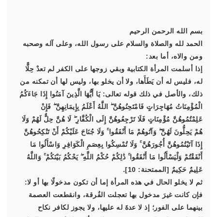
بسم الله الرحمن الرحيم
الحمد لله والصلاة والسلام على رسول الله، وعلى آله وصحبه
ومن والاه، أما بعد:
إذا أسلمت المرأة الكتابية وبقي زوجها على الكفر لم تعدْ حِلًّا
له، فليس له أن يَطَأَها، ولا أن يخلو بها، وليس لها أن تمكنه من
ذلك، والأصل في ذلك قوله تعالى: يَا أَيُّهَا الَّذِينَ آمَنُوا إِذَا جَاءَكُمُ
الْمُؤْمِنَاتُ مُهَاجِرَاتٍ فَامْتَحِنُوهُنَّ ۖ اللَّهُ أَعْلَمُ بِإِيمَانِهِنَّ ۖ فَإِنْ
عَلِمْتُمُوهُنَّ مُؤْمِنَاتٍ فَلَا تَرْجِعُوهُنَّ إِلَى الْكُفَّارِ ۖ لَا هُنَّ حِلٌّ لَهُمْ وَلَا
هُمْ يَحِلُّونَ لَهُنَّ ۖ وَآتُوهُمْ مَا أَنْفَقُوا ۚ وَلَا جُنَاحَ عَلَيْكُمْ أَنْ تَنْكِحُوهُنَّ
إِذَا آتَيْتُمُوهُنَّ أُجُورَهُنَّ ۚ وَلَا تُمْسِكُوا بِعِصَمِ الْكَوَافِرِ وَاسْأَلُوا مَا
أَنْفَقْتُمْ وَلْيَسْأَلُوا مَا أَنْفَقُوا ۚ ذَٰلِكُمْ حُكْمُ اللَّهِ ۖ يَحْكُمُ بَيْنَكُمْ ۚ وَاللَّهُ
عَلِيمٌ حَكِيمٌ [الممتحنة: 10].
ثم لا يخلو الحال في هذه المرأة إما أن تكون مدخولًا بها أو لا:
فإن كانت غيرَ مدخول بها تعجلت الفُرقة، وانقطعت العصمة
بينهما على الفور؛ إذ لا عدةَ له عليها، ولا يجوز لكافر نكاح