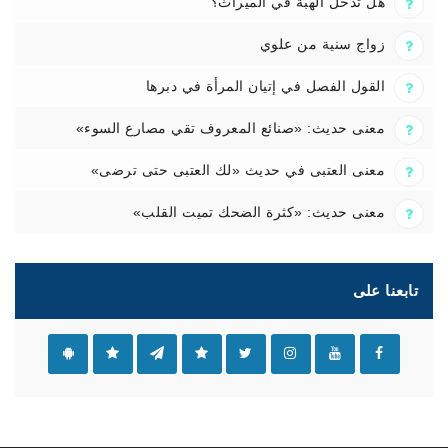
هل تدخل الهبة في الميراث؟
زواج سنية من علوي
القول الفصل في إتيان المرأة في دبرها
معنى حديث: «صنائع المعروف تقي مصارع السوء»
معنى العتبى في حديث «لك العتبى حتى ترضى»
معنى حديث: «كثرة الضحك تميت القلب»
تابعنا على