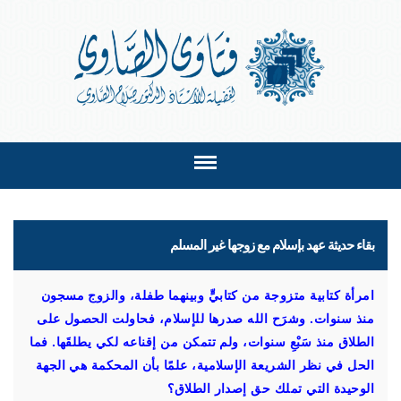
بقاء حديثة عهد بإسلام مع زوجها غير المسلم
امرأة كتابية متزوجة من كتابيٍّ وبينهما طفلة، والزوج مسجون
منذ سنوات. وشرَح الله صدرها للإسلام، فحاولت الحصول على
الطلاق منذ سَبْعِ سنوات، ولم تتمكن من إقناعه لكي يطلقَها. فما
الحل في نظر الشريعة الإسلامية، علمًا بأن المحكمة هي الجهة
الوحيدة التي تملك حق إصدار الطلاق؟