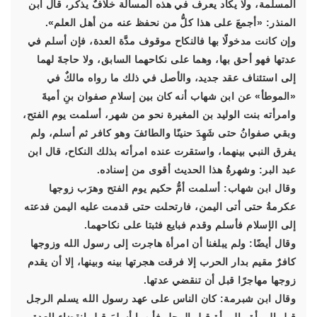
المسلمة، ولا يكاد يعرف في هذه المسألة خلافٌ يذكر، قال ابن
المنذر: «أجمعَ على هذا كلُّ من نحفظ عنه من أهل العلم».
وإن كانت مدخولًا بها فالنكاح موقوف مدَّة العدة، فإن أسلم في
عدتها فهو أحق بها، وهما على نكاحهما السابق، ولا حاجةَ لهما
إلى استئناف عقد جديد، والأصل في ذلك ما رواه مالكٌ في
«الموطأ» عن ابن شهاب أنه كان بين إسلامِ صفوان بنِ أميةَ
وامرأته بنت الوليد بن المغيرة نحو من شهر، أسلمت يوم الفتح،
وبقي صفوانُ حتى شَهِدَ حنينًا والطائفَ وهو كافر ثم أسلم، ولم
يفرق النبي بينهما، واستقرت عنده امرأته بذلك النكاح، قال ابن
عبد البر: وشهرةُ هذا الحديث أقوى من إسناده.
وقال ابن شهاب: أسلمت أمُّ حكيم يوم الفتح وهرَب زوجها
عكرمةُ حتى أتى اليمن، فارتحلت حتى قدمت عليه اليمن فدعته
إلى الإسلام فأسلم وقدم فبايع فثبتا على نكاحهما.
وقال أيضًا: ولم يبلغنا أن امرأة هاجرت إلى رسول الله وزوجها
كافرٌ مقيم بدار الحرب إلا فرقت هجرتها بينه وبينها، إلا أن يقدم
زوجها مهاجرًا قبل أن تنقضي عدتها.
وقال ابن شبرمة: كان الناس على عهد رسول الله يسلم الرجل