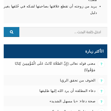
يريد من زوجته أن تقطع علاقتها بصاحبتها لشكه في خُلقها بغير
دليل
الأكثر زيارة
معنى قوله تعالى:{إِنَّ الصَّلَاةَ كَانَتْ عَلَى الْمُؤْمِنِينَ كِتَابًا
مَوْقُوتًا}
الخوف من تحقق الرؤيا
دعاء المطلقة أن يرد الله إليها طليقها
صحة دعاء: «يا مسهل الشديد»