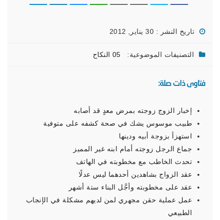
تاريخ النشر : 30 يناير, 2012
التصنيفات الموضوعية:
05 النكاح
فتاوى ذات صلة:
إخبار الزوج زوجته بمرض معدٍ قد أصابه
طبيب موسوس يشك في صحة كشفه على متوفية
استهزأ بزوجة أبيه ودينها
جماع الرجل زوجته أمام ابنه غير المميز
تحدث الخاطب مع مخطوبته في الهاتف
عقد الزواج بشاهدين أحدهما ليس عدلًا
عقد على مخطوبته وأجَّل البناء ستة أشهر
عمل عملية حقن مجهري لمن لديهم مشكلة في الإنجاب
الطبيعي