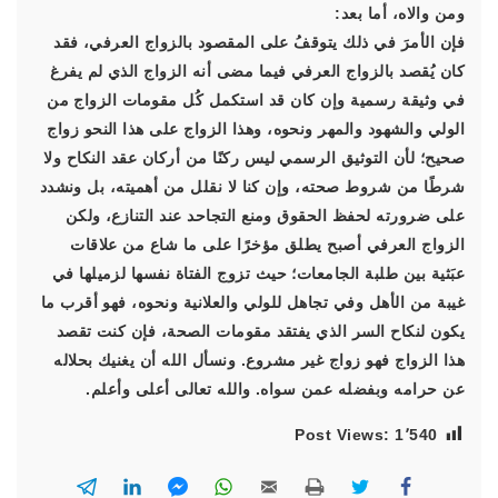
ومن والاه، أما بعد:
فإن الأمرَ في ذلك يتوقفُ على المقصود بالزواج العرفي، فقد
كان يُقصد بالزواج العرفي فيما مضى أنه الزواج الذي لم يفرغ
في وثيقة رسمية وإن كان قد استكمل كُل مقومات الزواج من
الولي والشهود والمهر ونحوه، وهذا الزواج على هذا النحو زواج
صحيح؛ لأن التوثيق الرسمي ليس ركنًا من أركان عقد النكاح ولا
شرطًا من شروط صحته، وإن كنا لا نقلل من أهميته، بل ونشدد
على ضرورته لحفظ الحقوق ومنع التجاحد عند التنازع، ولكن
الزواج العرفي أصبح يطلق مؤخرًا على ما شاع من علاقات
عبَثية بين طلبة الجامعات؛ حيث تزوج الفتاة نفسها لزميلها في
غيبة من الأهل وفي تجاهل للولي والعلانية ونحوه، فهو أقرب ما
يكون لنكاح السر الذي يفتقد مقومات الصحة، فإن كنت تقصد
هذا الزواج فهو زواج غير مشروع. ونسأل الله أن يغنيك بحلاله
عن حرامه وبفضله عمن سواه. والله تعالى أعلى وأعلم.
Post Views:
1٬540