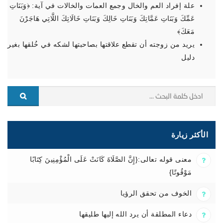
علة إفراد العم والخال وجمع العمات والخالات في آية: ﴿‌وَبَنَاتِ
‌عَمِّكَ وَبَنَاتِ عَمَّاتِكَ وَبَنَاتِ خَالِكَ وَبَنَاتِ خَالَاتِكَ اللَّاتِي هَاجَرْنَ
مَعَكَ﴾
يريد من زوجته أن تقطع علاقتها بصاحبتها لشكه في خُلقها بغير
دليل
الأكثر زيارة
معنى قوله تعالى:{إِنَّ الصَّلَاةَ كَانَتْ عَلَى الْمُؤْمِنِينَ كِتَابًا
مَوْقُوتًا}
الخوف من تحقق الرؤيا
دعاء المطلقة أن يرد الله إليها طليقها