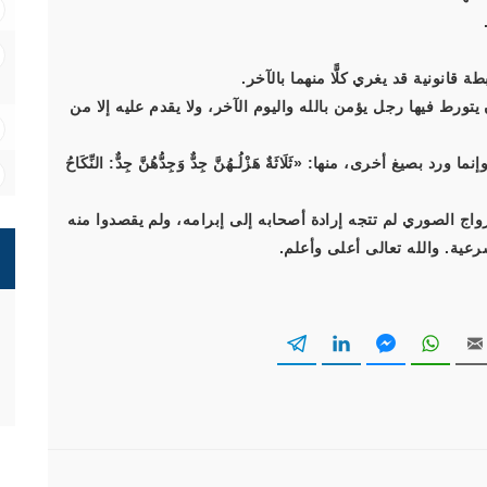
طة قانونية قد يغري كلًّا منهما بالآخر.
يتورط فيها رجل يؤمن بالله واليوم الآخر، ولا يقدم عليه إلا من
غ أخرى، منها: «ثَلَاثَةٌ هَزْلُـهُنَّ جِدٌّ وَجِدُّهُنَّ جِدٌّ: النِّكَاحُ
لزواج الصوري لم تتجه إرادة أصحابه إلى إبرامه، ولم يقصدوا منه
لشرعية. والله تعالى أعلى وأعلم.