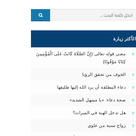
الأكثر زيارة
معنى قوله تعالى:{إِنَّ الصَّلَاةَ كَانَتْ عَلَى الْمُؤْمِنِينَ
كِتَابًا مَوْقُوتًا}
الخوف من تحقق الرؤيا
دعاء المطلقة أن يرد الله إليها طليقها
صحة دعاء: «يا مسهل الشديد»
هل تدخل الهبة في الميراث؟
زواج سنية من علوي