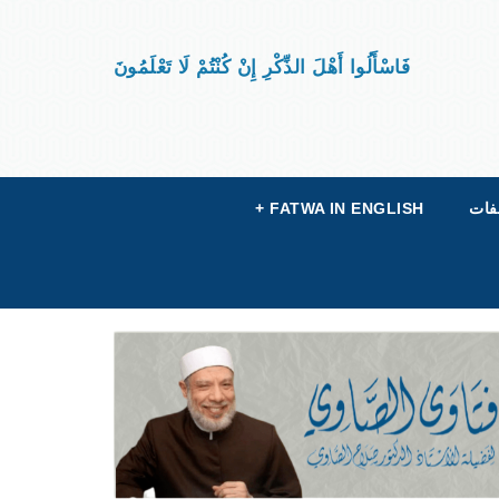
فَاسْأَلُوا أَهْلَ الذِّكْرِ إِنْ كُنْتُمْ لَا تَعْلَمُونَ
فات
FATWA IN ENGLISH
+