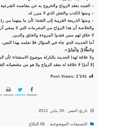
– العبث بعقد الزواج والخروج به عن مقاصده الشرعية.
– ومنها الكذب والغش الذي لا مبرر له.
– ومنها الذريعة القريبة إلى الفتنة؛ لأن ما بينهما من راب
والخلاصة أن هذا الزواج من المحرمات التي لا ينبغي أن 
لا خلاق لهم ممن فقدوا المروءة والخلق والدين.
أما الحديث الذي جاء في السؤال فلا نعلمه بهذا النص، وإنما ورد بصي
وَالطَّلَاقُ وَالْعِتْقُ».
ولا علاقة لهذا الحديث بالنازلة موضوع الاستفتاء؛ لأن ا
إلا أمرًا لا علاقة له بعقد الزواج ولا هو من مقتضياته ا
Post Views:
2٬241
تاريخ النشر : 30 يناير, 2012
التصنيفات الموضوعية:
05 النكاح