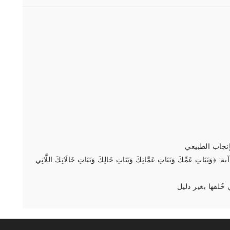
نجاب الطبيعي
‌عَمِّكَ وَبَنَاتِ عَمَّاتِكَ وَبَنَاتِ خَالِكَ وَبَنَاتِ خَالَاتِكَ اللَّاتِي
ُلقها بغير دليل