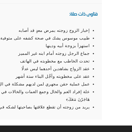
فتاوى ذات صلة:
إخبار الزوج زوجته بمرض معدٍ قد أصابه
طبيب موسوس يشك في صحة كشفه على متوفية
استهزأ بزوجة أبيه ودينها
جماع الرجل زوجته أمام ابنه غير المميز
تحدث الخاطب مع مخطوبته في الهاتف
عقد الزواج بشاهدين أحدهما ليس عدلًا
عقد على مخطوبته وأجَّل البناء ستة أشهر
عمل عملية حقن مجهري لمن لديهم مشكلة في الإ
علة إفراد العم والخال وجمع العمات والخالات في آية: ﴿‌وَبَنَاتِ 
هَاجَرْنَ مَعَكَ﴾
يريد من زوجته أن تقطع علاقتها بصاحبتها لشكه في خ