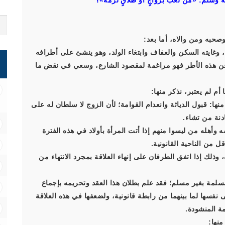
وسلم: «من لعب بزواجٍ أو طلاقٍ لزمه»؟
صحبه ومن والاه، أما بعد:
وغايته السكن والعفاف وابتغاء الولد، وهو ينشئ على أطرافه
 عن هذه الأطر فهو مراغمة لمقصود الشارع، وسعي في نقض ما
أم لم يعتبر، نذكر منها:
نها: قبول الدياثة وانعدام القوامة؛ لأن الزوج لا سلطان له على
دنة من تشاء.
وأهله من ليسوا منهم إذا أتت المرأة بأولاد في هذه الفترة
قل من الناحية القانونية.
 وذلك إذا اتفق الطرفان على إنهاء العلاقة بمجرد الانتهاء من
المسلمة بغير مسلم؛ فقد علم بطلان هذا العقد وتحريمه بإجماع
ى نفسها لما بينهما من رابطة قانونية، ولضعفها في هذه العلاقة
ة المنشودة.
منها: