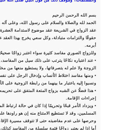
والمسلمات؟ وموقف ذلك من قول النبي صلى الله عليه 
بسم الله الرحمن الرحيم
الحمد لله والصلاة والسلام على رسول الله، وعلى آله و
عقد الزواج في الشريعة عقد موضوع لاستدامة العشرة، 
حقوقًا والتزامات متبادلة، وكل سعي يخرج بهذا العقد
أبرمه.
وللزواج الصوري مفاسد كثيرة سواء اعتبر زواجًا صحيحًا 
• عند اعتباره نكاحًا يترتب على ذلك سيل من المفاسد، م
الزوجة ولا علم له بتصرفاتها، ولا يستطيع منعها من مخا
• ومنها مفاسد اختلاط الأنساب وإدخال الرجل على نفسه 
ونسبوا إليه باعتبار ما بينهما من رابطة الزوجية على الأ
• هذا فضلًا عن الشبه بزواج المتعة المتفق على تحريمه،
إجراءات الإقامة.
• ويزداد الأمر قبحًا وتحريمًا إذا كان في حالة ارتباط 
المسلمين، وقد لا تستطيع الامتناع منه إن هو راودها عل
وحرصها على عدم مغاضبته حتى لا تتوقف مسيرة الإقام
أما إذا لم يعتبر زواجًا فثمة سلسلة من المفاسد كذلك، 