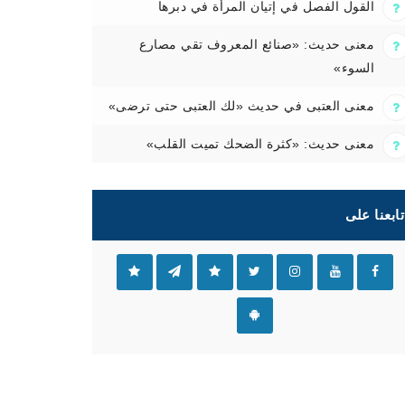
القول الفصل في إتيان المرأة في دبرها
معنى حديث: «صنائع المعروف تقي مصارع
السوء»
معنى العتبى في حديث «لك العتبى حتى ترضى»
معنى حديث: «كثرة الضحك تميت القلب»
تابعنا على