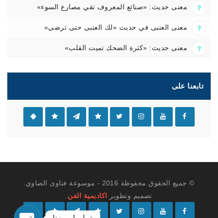
معنى حديث: «صنائع المعروف تقي مصارع السوء»
معنى العتبى في حديث «لك العتبى حتى ترضى»
معنى حديث: «كثرة الضحك تميت القلب»
تابعنا على
© جميع الحقوق محفوظة 2016 - موسوعة فتاوى الصاوي.
تصميم وتطوير
اكاديمية الفن
.
تواصل معنا