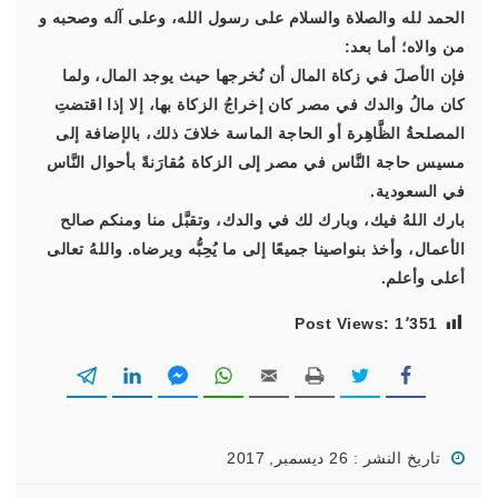
الحمد لله والصلاة والسلام على رسول الله، وعلى آله وصحبه و
من والاه؛ أما بعد:
فإن الأصلَ في زكاة المال أن نُخرجها حيث يوجد المال، ولما
كان مالُ والدك في مصر كان إخراجُ الزكاة بها، إلا إذا اقتضتِ
المصلحةُ الظَّاهِرة أو الحاجة الماسة خلافَ ذلك، بالإضافة إلى
مسيس حاجة النَّاس في مصر إلى الزكاة مُقارَنةً بأحوال النَّاس
في السعودية.
بارك اللهُ فيك، وبارك لك في والدك، وتقبَّل منا ومنكم صالح
الأعمال، وأخذ بنواصينا جميعًا إلى ما يُحِبُّه ويرضاه. واللهُ تعالى
أعلى وأعلم.
Post Views:
1٬351
تاريخ النشر : 26 ديسمبر, 2017