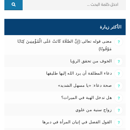
الأكثر زيارة
معنى قوله تعالى:{إِنَّ الصَّلَاةَ كَانَتْ عَلَى الْمُؤْمِنِينَ كِتَابًا
مَوْقُوتًا}
الخوف من تحقق الرؤيا
دعاء المطلقة أن يرد الله إليها طليقها
صحة دعاء: «يا مسهل الشديد»
هل تدخل الهبة في الميراث؟
زواج سنية من علوي
القول الفصل في إتيان المرأة في دبرها