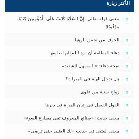
الأكثر زيارة
معنى قوله تعالى:{إِنَّ الصَّلَاةَ كَانَتْ عَلَى الْمُؤْمِنِينَ كِتَابًا
مَوْقُوتًا}
الخوف من تحقق الرؤيا
دعاء المطلقة أن يرد الله إليها طليقها
صحة دعاء: «يا مسهل الشديد»
هل تدخل الهبة في الميراث؟
زواج سنية من علوي
القول الفصل في إتيان المرأة في دبرها
معنى حديث: «صنائع المعروف تقي مصارع السوء»
معنى العتبى في حديث «لك العتبى حتى ترضى»