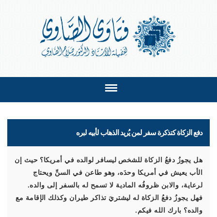
دفع الزكاة كتذكرة سفر لمن يُريد الذهاب لأبيه لبره
هل يجوزُ دفعُ الزكاة للشخص ليسافر لوالده في أمريكا؟ حيث إن
الأب يعيش في أمريكا وحدَه، وهو طاعن في السنِّ ويحتاج
لرعاية، والابن ظروفُه المادية لا تسمح له بالسفر إلى والده.
فهل يجوزُ دفعُ الزكاة له ليشتريَ تذاكر طيران وكذلك الإقامة مع
والده؟ بارك الله فيكم.