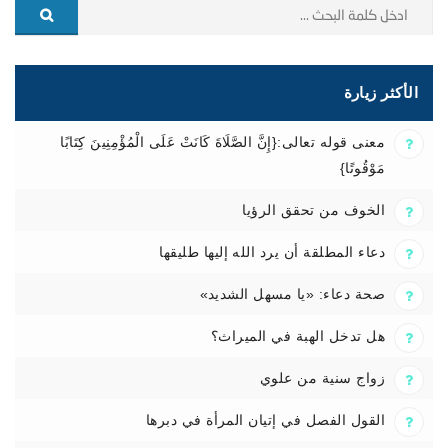
الأكثر زيارة
معنى قوله تعالى:{إِنَّ الصَّلَاةَ كَانَتْ عَلَى الْمُؤْمِنِينَ كِتَابًا
مَوْقُوتًا}
الخوف من تحقق الرؤيا
دعاء المطلقة أن يرد الله إليها طليقها
صحة دعاء: «يا مسهل الشديد»
هل تدخل الهبة في الميراث؟
زواج سنية من علوي
القول الفصل في إتيان المرأة في دبرها