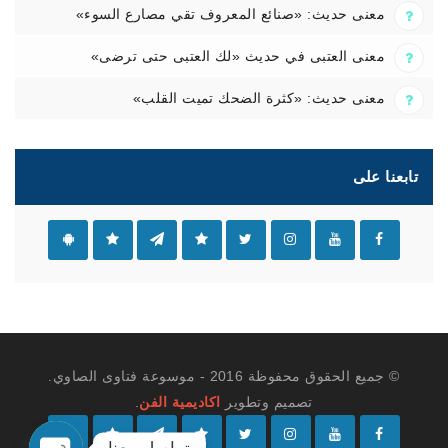
معنى حديث: «صنائع المعروف تقي مصارع السوء»
معنى العتبى في حديث «لك العتبى حتى ترضى»
معنى حديث: «كثرة الضحك تميت القلب»
تابعنا على
© جميع الحقوق محفوظة 2016 - موسوعة فتاوى الصاوي.
تصميم وتطوير
اكاديمية الفن
.
تواصل معنا