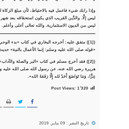
وإذا رابك شيء فاعمل فيه بالاحتياط، لأن مبلغ الزكاة لي
ليس إلَّا. والدَّين القريب الذي يكون استحقاقه بعد شه
ليس من الديون الاستثمارية. والله تعالى أعلى وأعلم.
«قوله صلى الله عليه وسلم: إنما الأعمال بالنية» حديث (1907) من حديث عمر بن الخطاب رضي الله ع
هريرة رضي الله عنه، عن رسول الله صلى الله عليه و
عِزًّا، وَمَا تَوَاضَعَ أَحَدٌ لله إِلَّا رَفَعَهُ الله
».
Post Views:
1٬320
تاريخ النشر : 09 يناير, 2019