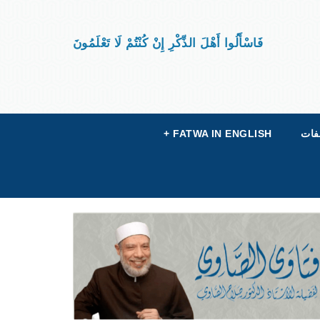
فَاسْأَلُوا أَهْلَ الذِّكْرِ إِنْ كُنْتُمْ لَا تَعْلَمُونَ
فات
FATWA IN ENGLISH
+