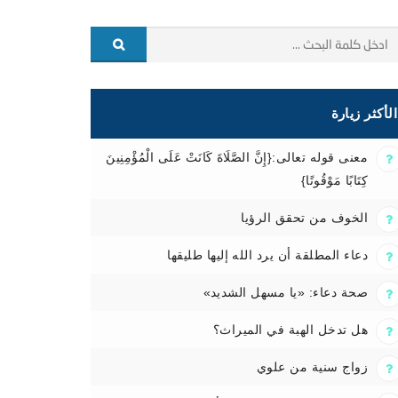
الأكثر زيارة
معنى قوله تعالى:{إِنَّ الصَّلَاةَ كَانَتْ عَلَى الْمُؤْمِنِينَ
كِتَابًا مَوْقُوتًا}
الخوف من تحقق الرؤيا
دعاء المطلقة أن يرد الله إليها طليقها
صحة دعاء: «يا مسهل الشديد»
هل تدخل الهبة في الميراث؟
زواج سنية من علوي