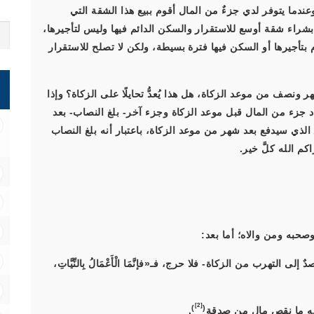
ما يتوفر لدي جزءٌ من المال أقوم ببيع هذا الشقة التي
بشراء شقة أوسع للاستقرار والسكن الدائم فيها وليس لتأجيرها،
أجيرها أو السكن فيها فترة بسيطة، ولكن لا تصلح للاستقرار
نصف من موعد الزكاة، هل هذا يُعدُّ تحايلًا على الزكاة؟ وإذا
د جزء من المال قبل موعد الزكاة وجزء آخر- بلغ النصاب- بعد
الذي سيدفع بعد شهر من موعد الزكاة، باعتبار أنه بلغ النصاب
كم الله كلَّ خير.
صحبه ومن والاه؛ أما بعد:
ٌ إلى التهرب من الزكاة- فلا حرج، فـ
«فإنَّمَا الْأَعْمَالُ بِالنِّيَّاتِ،
[2]
)
(
وأنه ما نقص مال من صدقة
.