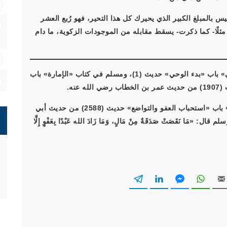
س بالمبلغ الكبير الذي يحيرك كل هذا التحير، فهو رُبع العشر
ر مثلًا- كما ذكرت- يسقط مقابله من الموجودات الزكوية، ما دام
([1]) متفق عليه: أخرجه البخاري في كتاب «بدء الوحي» باب «بدء الوحي» حديث (1)، ومسلم في كتاب «الإمارة» باب
نه.
([2]) فقد أخرج مسلم في كتاب «البر والصلة والآداب» باب «استحباب العفو والتواضع» حديث (2588) من حديث أبي
سلم قال: «
مَا نَقَصَتْ صَدَقَةٌ مِنْ مَالٍ، وَمَا زَادَ الله عَبْدًا بِعَفْوٍ إِلَّا