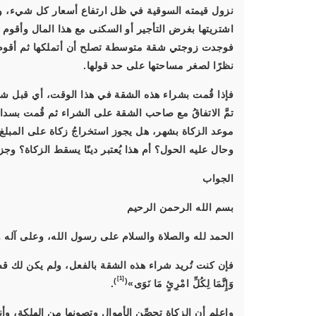
نزول قيمته السوقية في ظل ارتفاع أسعار كل شيء، وعند
اشتريتها بغرض التأجير أو السكنى مع هذا المال وأقوم 
فوجدت زوجتي شقة متوسطة تصلح أن أتملكها ثم أقوم بت
نظرًا لصغر مساحتها على حد قولها.
فإذا قُمت بشراء هذه الشقة في هذا الوقت، أي قبل شهر و
تمَّ الاتفاقُ مع صاحب الشقة على الشراء ثم قُمت بسدا
موعد الزكاة بشهر، هل يجوز استخراجُ زكاة على المبلغ 
وحال عليه الحول؟ أم هذا يُعتبر دينًا يسقط الزكاة؟ وجزا
الجواب
بسم الله الرحمن الرحيم
الحمد لله والصلاة والسلام على رسول الله، وعلى آله و
فإن كنت تُريد شراء هذه الشقة بالفعل، ولم يكن لك قصد
[1]
)
(
وَإِنَّمَا لِكُلِّ امْرِئٍ مَا نَوَى»
.
واعلم أن الزكاة تحصِّن الأموال وتصونها من الهلكة، 