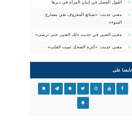
القول الفصل في إتيان المرأة في دبرها
معنى حديث: «صنائع المعروف تقي مصارع
السوء»
معنى العتبى في حديث «لك العتبى حتى ترضى»
معنى حديث: «كثرة الضحك تميت القلب»
تابعنا على