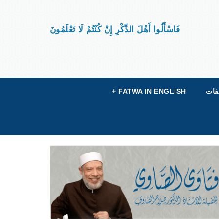
فَاسْأَلُوا أَهْلَ الذِّكْرِ إِنْ كُنْتُمْ لَا تَعْلَمُونَ
فات
FATWA IN ENGLISH
+