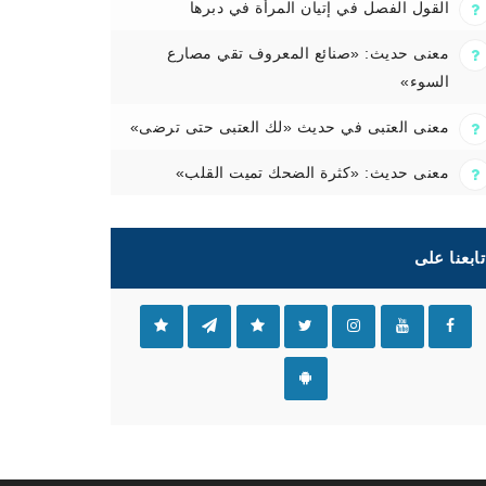
القول الفصل في إتيان المرأة في دبرها
معنى حديث: «صنائع المعروف تقي مصارع
السوء»
معنى العتبى في حديث «لك العتبى حتى ترضى»
معنى حديث: «كثرة الضحك تميت القلب»
تابعنا على