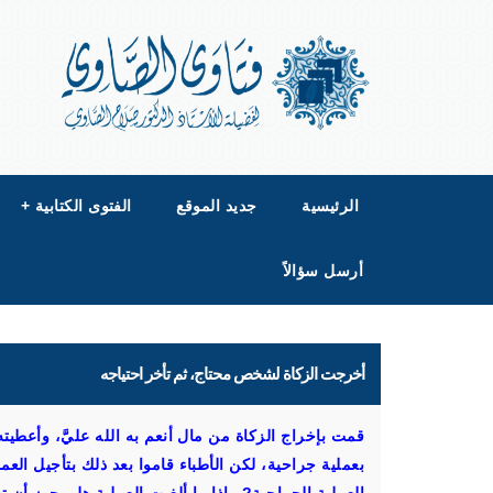
الرئيسية
جديد الموقع
الفتوى الكتابية
+
أرسل سؤالاً
أخرجت الزكاة لشخص محتاج، ثم تأخر احتياجه
قمت بإخراج الزكاة من مال أنعم به الله عليَّ، وأعط
بعملية جراحية، لكن الأطباء قاموا بعد ذلك بتأجيل العم