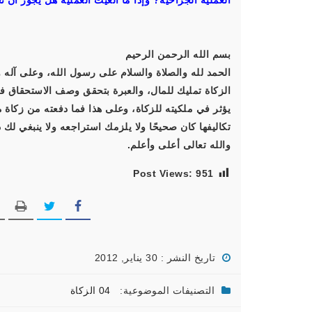
العملية الجراحية? وإذا ما ألغيت العملية هل يجوز أن 
بسم الله الرحمن الرحيم
الحمد لله والصلاة والسلام على رسول الله، وعلى آله و
الزكاة تمليك للمال، والعبرة بتحقق وصف الاستحقاق فيم
يؤثر في ملكيته للزكاة، وعلى هذا فما دفعته من زكاة ما
تكاليفها كان صحيحًا ولا يلزمك استراجعه ولا ينبغي لك ذل
والله تعالى أعلى وأعلم.
Post Views:
951
تاريخ النشر : 30 يناير, 2012
التصنيفات الموضوعية:
04 الزكاة