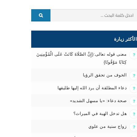
الأكثر زيارة
معنى قوله تعالى:{إِنَّ الصَّلَاةَ كَانَتْ عَلَى الْمُؤْمِنِينَ
كِتَابًا مَوْقُوتًا}
الخوف من تحقق الرؤيا
دعاء المطلقة أن يرد الله إليها طليقها
صحة دعاء: «يا مسهل الشديد»
هل تدخل الهبة في الميراث؟
زواج سنية من علوي