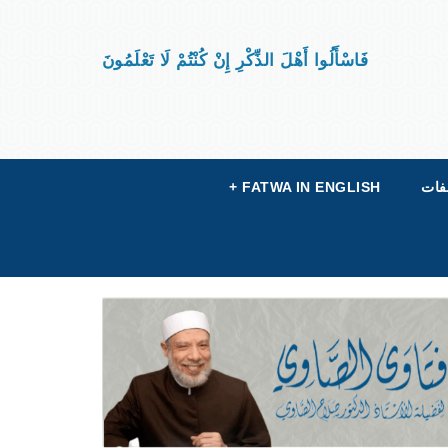
فَاسْأَلُوا أَهْلَ الذِّكْرِ إِنْ كُنْتُمْ لَا تَعْلَمُونَ
فات
FATWA IN ENGLISH
+