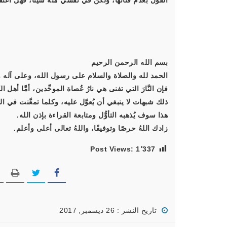
القول بعدم فَنائها، ولكن في نفسي منه شيئًا، فهل اعتقادي 
بسم الله الرحمن الرحيم
الحمد لله والصلاة والسلام على رسول الله، وعلى آله و
فإن النَّارَ التي تفنى هي نارُ عُصاة الموحِّدين، أمَّا أهل
ذلك شبهات لا ينبغي أن يُعوَّل عليه، وكلما تمعَّنت في ا
هذا سوف يُذهبه التأوُّل ومتابعة القراءة بإذن الله.
زادك اللهُ حرصًا وتوفيقًا، واللهُ تعالى أعلى وأعلم.
Post Views:
1٬337
تاريخ النشر : 26 ديسمبر, 2017