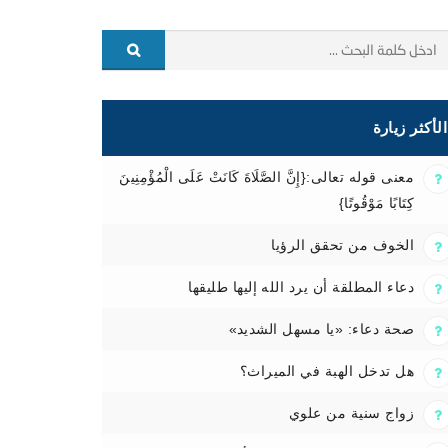
الأكثر زيارة
معنى قوله تعالى:{إِنَّ الصَّلَاةَ كَانَتْ عَلَى الْمُؤْمِنِينَ
كِتَابًا مَوْقُوتًا}
الخوف من تحقق الرؤيا
دعاء المطلقة أن يرد الله إليها طليقها
صحة دعاء: «يا مسهل الشديد»
هل تدخل الهبة في الميراث؟
زواج سنية من علوي