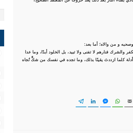
بفناء النَّار بعد ذلك يُعَدُّ خروجًا عن المعتقد الصَّحيح؟
صحبه و من والاه؛ أما بعد:
 الكفر والشرك فنارهم لا تفنى ولا تبيد، بل الخلود أبدًا، وما عدا
لأدلة كلما ازددتَ يقينًا بذلك، وما تجده في نفسك من شكٍّ تُجاه