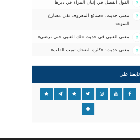
القول الفصل في إتيان المرأة في دبرها
معنى حديث: «صنائع المعروف تقي مصارع
السوء»
معنى العتبى في حديث «لك العتبى حتى ترضى»
معنى حديث: «كثرة الضحك تميت القلب»
تابعنا على