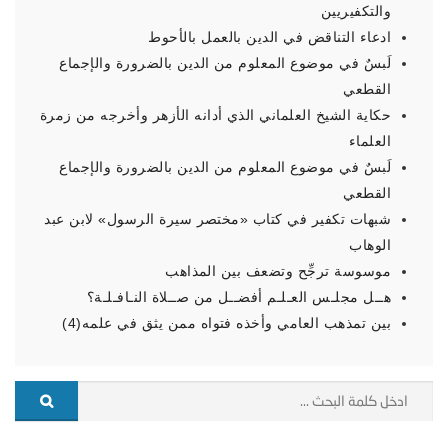
والتكفيريين
ادعاء التناقض في الدين بالعمل بالأحوط
لَبسٌ في موضوع المعلوم من الدين بالضرورة والإجماع
القطعي
حكاية الشيخ العلماني الذي أدانه الأزهر وأخرجه من زمرة
العلماء
لَبسٌ في موضوع المعلوم من الدين بالضرورة والإجماع
القطعي
شبهات تكفير في كتاب «مختصر سيرة الرسول» لابن عبد
الوهاب
موسوسة ترجِّح وتضعف بين المذاهب
هــل مجلـس العـلـم أفضــل من صــلاة النـافـلـة؟
بين تمذهب العامي وأخذه فتواه ممن يثق في علمه(4)