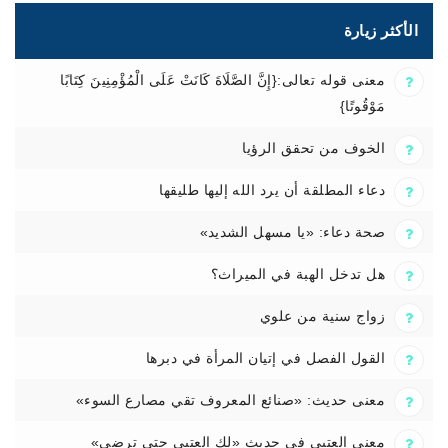
الأكثر زيارة
معنى قوله تعالى:{إِنَّ الصَّلَاةَ كَانَتْ عَلَى الْمُؤْمِنِينَ كِتَابًا
مَوْقُوتًا}
الخوف من تحقق الرؤيا
دعاء المطلقة أن يرد الله إليها طليقها
صحة دعاء: «يا مسهل الشديد»
هل تدخل الهبة في الميراث؟
زواج سنية من علوي
القول الفصل في إتيان المرأة في دبرها
معنى حديث: «صنائع المعروف تقي مصارع السوء»
معنى العتبى في حديث «لك العتبى حتى ترضى»