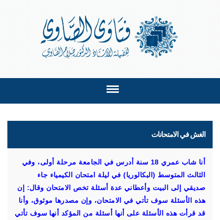
الغش في الامتحانات
أنا شاب عمري 18 سنة أدرس في الجامعة مرحلة أولى، وفي
الثالث المتوسط (البكالوريا) في ليلة امتحان الكيمياء جاء
صديقي إلى البيت وأعطاني عدة أسئلة تخص الامتحان وقال: إن
هذه الأسئلة سوف تأتي في الامتحان، وإن مصدرها موثوق، وأنا
قد قرأت هذه الأسئلة على أنها أسئلة من المؤكد أنها سوف تأتي