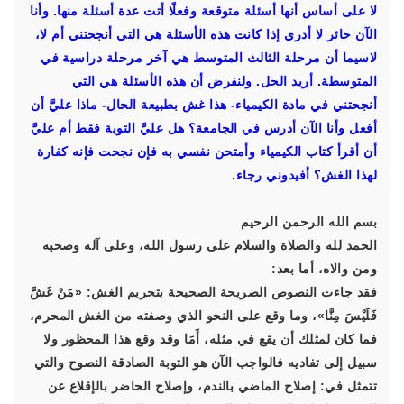
لا على أساس أنها أسئلة متوقعة وفعلًا أتت عدة أسئلة منها. وأنا
الآن حائر لا أدري إذا كانت هذه الأسئلة هي التي أنجحتني أم لا،
لاسيما أن مرحلة الثالث المتوسط هي آخر مرحلة دراسية في
المتوسطة. أريد الحل. ولنفرض أن هذه الأسئلة هي التي
أنجحتني في مادة الكيمياء- هذا غش بطبيعة الحال- ماذا عليَّ أن
أفعل وأنا الآن أدرس في الجامعة؟ هل عليَّ التوبة فقط أم عليَّ
أن أقرأ كتاب الكيمياء وأمتحن نفسي به فإن نجحت فإنه كفارة
لهذا الغش؟ أفيدوني رجاء.
بسم الله الرحمن الرحيم
الحمد لله والصلاة والسلام على رسول الله، وعلى آله وصحبه
ومن والاه، أما بعد:
فقد جاءت النصوص الصريحة الصحيحة بتحريم الغش: «مَنْ غَشَّ
فَلَيْسَ مِنَّا»، وما وقع على النحو الذي وصفته من الغش المحرم،
فما كان لمثلك أن يقع في مثله، أَمَا وقد وقع هذا المحظور ولا
سبيل إلى تفاديه فالواجب الآن هو التوبة الصادقة النصوح والتي
تتمثل في: إصلاح الماضي بالندم، وإصلاح الحاضر بالإقلاع عن