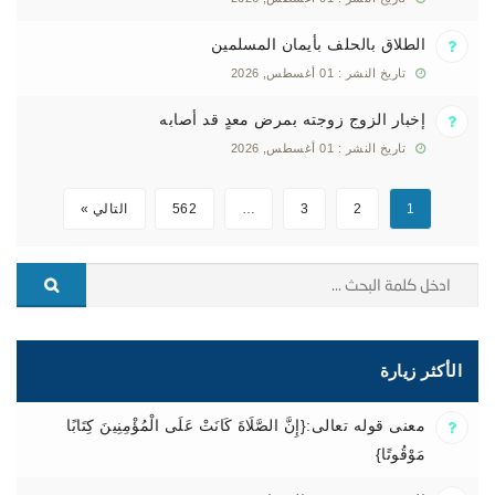
الطلاق بالحلف بأيمان المسلمين
تاريخ النشر : 01 أغسطس, 2026
إخبار الزوج زوجته بمرض معدٍ قد أصابه
تاريخ النشر : 01 أغسطس, 2026
1
2
3
…
562
التالي »
الأكثر زيارة
معنى قوله تعالى:{إِنَّ الصَّلَاةَ كَانَتْ عَلَى الْمُؤْمِنِينَ كِتَابًا
مَوْقُوتًا}