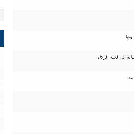
ونها
ة إلى لجنة الزكاة
تة