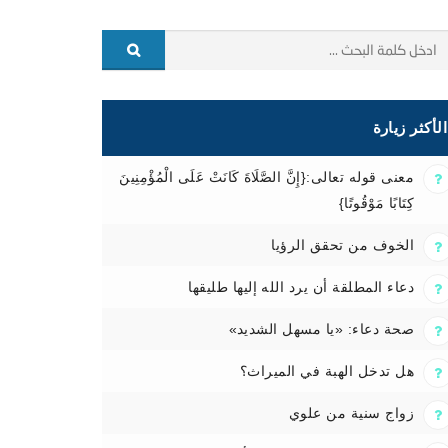
الأكثر زيارة
معنى قوله تعالى:{إِنَّ الصَّلَاةَ كَانَتْ عَلَى الْمُؤْمِنِينَ
كِتَابًا مَوْقُوتًا}
الخوف من تحقق الرؤيا
دعاء المطلقة أن يرد الله إليها طليقها
صحة دعاء: «يا مسهل الشديد»
هل تدخل الهبة في الميراث؟
زواج سنية من علوي