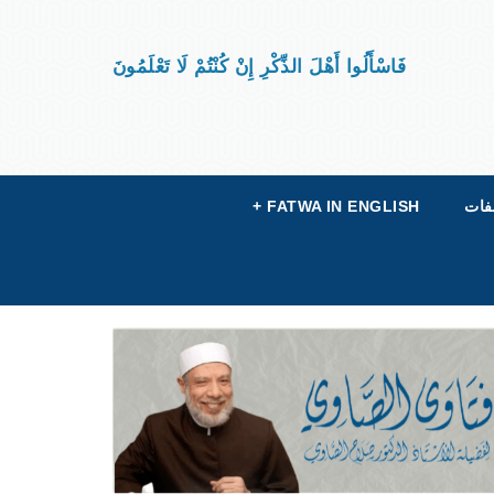
فَاسْأَلُوا أَهْلَ الذِّكْرِ إِنْ كُنْتُمْ لَا تَعْلَمُونَ
فات
FATWA IN ENGLISH
+