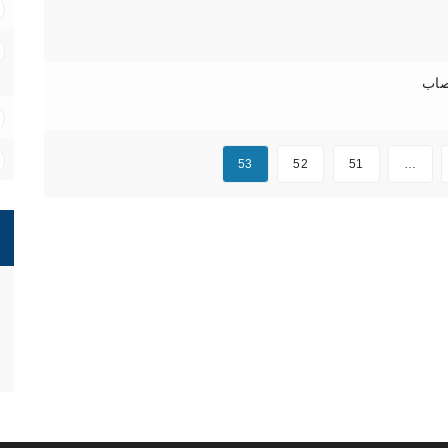
صاب
53
52
51
…