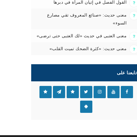
القول الفصل في إتيان المرأة في دبرها
معنى حديث: «صنائع المعروف تقي مصارع
السوء»
معنى العتبى في حديث «لك العتبى حتى ترضى»
معنى حديث: «كثرة الضحك تميت القلب»
تابعنا على