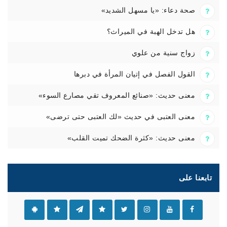
صحة دعاء: «يا مسهل الشديد»
هل تدخل الهبة في الميراث؟
زواج سنية من علوي
القول الفصل في إتيان المرأة في دبرها
معنى حديث: «صنائع المعروف تقي مصارع السوء»
معنى العتبى في حديث «لك العتبى حتى ترضى»
معنى حديث: «كثرة الضحك تميت القلب»
تابعنا على