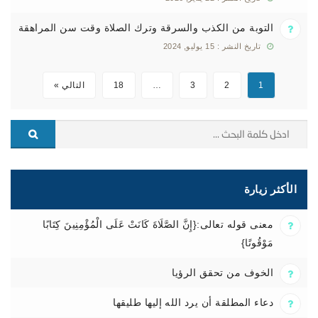
التوبة من الكذب والسرقة وترك الصلاة وقت سن المراهقة
تاريخ النشر : 15 يوليو, 2024
1
2
3
…
18
التالي »
الأكثر زيارة
معنى قوله تعالى:{إِنَّ الصَّلَاةَ كَانَتْ عَلَى الْمُؤْمِنِينَ كِتَابًا
مَوْقُوتًا}
الخوف من تحقق الرؤيا
دعاء المطلقة أن يرد الله إليها طليقها