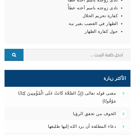
نادى زوجته باسم أخته خطأً
نادى زوجته باسم أخته خطأً
كفارة تحريم الحلال
الظهار في الغضب بغير نية
حول كفارة الظهار
الأكثر زيارة
معنى قوله تعالى:{إِنَّ الصَّلَاةَ كَانَتْ عَلَى الْمُؤْمِنِينَ كِتَابًا
مَوْقُوتًا}
الخوف من تحقق الرؤيا
دعاء المطلقة أن يرد الله إليها طليقها