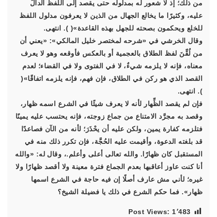
من ذلك؛ إذ لا شعور له بمدلوله حتى يقصد إلى اللفظ الدالِّ
عليه، وكثيرًا ما يخالع الجهال من الذين لا يعرفون مدلول اللفظ
للخلع ويحكمون بصحته للجهل بهذه القاعدة»( ). انتهى.
وقال الخرشي في «شرحه لمختصر خليل المالكي»: «يعني أن
من لُقِّنَ لفظ الطلاق بالعجمية أو بالعكس فأوقعه وهو لا يعرف
معناه، فإنه لا يلزمه شيءٌ، لا في الفتوى ولا في القضاء؛ لعدم
القصد الذي هو ركن في الطلاق، فإن فهم، فإنه يلزمه اتفاقًا»(
). انتهى.
فإن لم يقصد الظِّهار لأنه لا يعرف شيئًا في الشرع اسمه ظهار،
وقصد به مجرَّد الامتناع من جماع زوجته، فإنه يحتسب عليه يمينًا
فتلزمه كفارة يمين، ولكن عليه أن يحْذَرَ؛ لأنه من الآن فصاعدًا
قد بلغته الدعوة، وأقيمت عليه الحُجَّة، فإن تكرر ذلك منه في
المستقبل كان ظهارًا. والله تعالى أعلى وأعلم.، وقال له: «والله
أنا كنت عاوز أعاقبها بعدم الجماع فترة معينة ولا أقصد ظهارًا ولا
غيره؛ لأني مش عارف أصلًا إن فيه حاجة في الشرع اسمها
ظهار». فما حكم الشرع في ذلك يا فضيلة الشيخ؟
Post Views:
1٬483