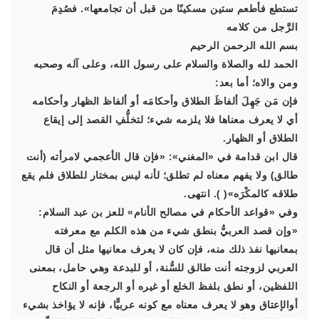
تستطع فأطعم ستين مسكينًا من قبل أن تجامعها». فصُدِمَ
الرَّجل من كلامه
بسم الله الرحمن الرحيم
الحمد لله والصلاة والسلام على رسول الله، وعلى آله وصحبه
ومن والاه؛ أما بعد:
فإن مَن جَهِلَ ألفاظَ الطلاق وأحكامَه أو ألفاظ الظهار وأحكامه
أي لا يعرف معناها فلا يلزمه شيء؛ لتخلُّفِ القصد إلى إيقاع
الطلاق أو الظهار.
قال ابن قدامة في «المغني»: «فإن قال الأعجمي لامرأته (أنت
طالق) ولا يفهم معناه لم تطلق؛ لأنه ليس بمختار للطلاق فلم يقع
طلاقه كالمكْرَه»( ). انتهى.
وفي «قواعد الأحكام في مصالح الأنام» للعز بن عبد السلام:
«وإن قصد العربيُّ بنطق شيء من هذه الكلم مع معرفته
بمعانيها نفذ ذلك منه، فإن كان لا يعرف معانيها مثل أن قال
العربي لزوجته أنت طالق للسُّنة، أو للبدعة وهي حامل، بمعنى
اللفظين، أو نطق بلفظ الخلع أو غيره أو الرجعة أو النكاح
أوالإعتاق وهو لا يعرف معناه مع كونه عربيًّا، فإنه لا يؤاخذ بشيء