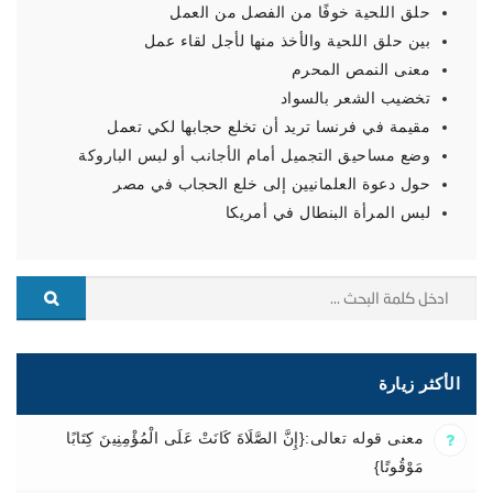
حلق اللحية خوفًا من الفصل من العمل
بين حلق اللحية والأخذ منها لأجل لقاء عمل
معنى النمص المحرم
تخضيب الشعر بالسواد
مقيمة في فرنسا تريد أن تخلع حجابها لكي تعمل
وضع مساحيق التجميل أمام الأجانب أو لبس الباروكة
حول دعوة العلمانيين إلى خلع الحجاب في مصر
لبس المرأة البنطال في أمريكا
الأكثر زيارة
معنى قوله تعالى:{إِنَّ الصَّلَاةَ كَانَتْ عَلَى الْمُؤْمِنِينَ كِتَابًا
مَوْقُوتًا}