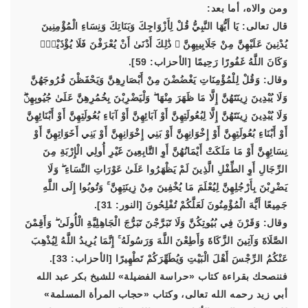
ومن والاه، أما بعد:
قال تعالى: يَا أَيُّهَا النَّبِيُّ قُلْ لِأَزْوَاجِكَ وَبَنَاتِكَ وَنِسَاءِ الْمُؤْمِنِينَ
يُدْنِينَ عَلَيْهِنَّ مِنْ جَلَابِيبِهِنَّ ۚ ذَٰلِكَ أَدْنَىٰ أَنْ يُعْرَفْنَ فَلَا يُؤْذَيْنَۗ
وَكَانَ اللَّهُ غَفُورًا رَحِيمًا [الأحزاب: 59].
وقال: وَقُلْ لِلْمُؤْمِنَاتِ يَغْضُضْنَ مِنْ أَبْصَارِهِنَّ وَيَحْفَظْنَ فُرُوجَهُنَّ
وَلَا يُبْدِينَ زِينَتَهُنَّ إِلَّا مَا ظَهَرَ مِنْهَا ۖ وَلْيَضْرِبْنَ بِخُمُرِهِنَّ عَلَىٰ جُيُوبِهِنَّۖ
وَلَا يُبْدِينَ زِينَتَهُنَّ إِلَّا لِبُعُولَتِهِنَّ أَوْ آبَائِهِنَّ أَوْ آبَاءِ بُعُولَتِهِنَّ أَوْ أَبْنَائِهِنَّ
أَوْ أَبْنَاءِ بُعُولَتِهِنَّ أَوْ إِخْوَانِهِنَّ أَوْ بَنِي إِخْوَانِهِنَّ أَوْ بَنِي أَخَوَاتِهِنَّ أَوْ
نِسَائِهِنَّ أَوْ مَا مَلَكَتْ أَيْمَانُهُنَّ أَوِ التَّابِعِينَ غَيْرِ أُولِي الْإِرْبَةِ مِنَ
الرِّجَالِ أَوِ الطِّفْلِ الَّذِينَ لَمْ يَظْهَرُوا عَلَىٰ عَوْرَاتِ النِّسَاءِ ۖ وَلَا
يَضْرِبْنَ بِأَرْجُلِهِنَّ لِيُعْلَمَ مَا يُخْفِينَ مِنْ زِينَتِهِنَّ ۚ وَتُوبُوا إِلَى اللَّهِ
جَمِيعًا أَيُّهَ الْمُؤْمِنُونَ لَعَلَّكُمْ تُفْلِحُونَ [النور: 31].
وقال: وَقَرْنَ فِي بُيُوتِكُنَّ وَلَا تَبَرَّجْنَ تَبَرُّجَ الْجَاهِلِيَّةِ الْأُولَىٰ ۖ وَأَقِمْنَ
الصَّلَاةَ وَآتِينَ الزَّكَاةَ وَأَطِعْنَ اللَّهَ وَرَسُولَهُ ۚ إِنَّمَا يُرِيدُ اللَّهُ لِيُذْهِبَ
عَنْكُمُ الرِّجْسَ أَهْلَ الْبَيْتِ وَيُطَهِّرَكُمْ تَطْهِيرًا [الأحزاب: 33].
فننصحك بقراءة كتاب «حراسة الفضيلة» للشيخ بكر عبد الله
أبي زيد رحمه الله تعالى، وكتاب «حجاب المرأة المسلمة»