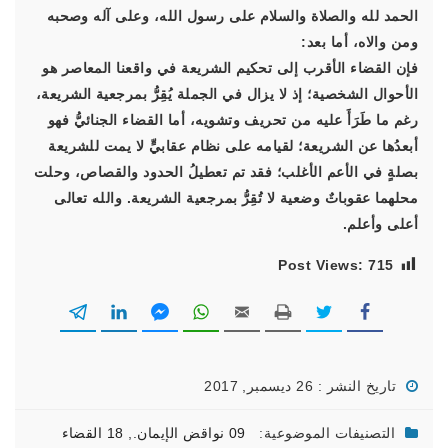
الحمد لله والصلاة والسلام على رسول الله، وعلى آله وصحبه
ومن والاه، أما بعد:
فإن القضاء الأقرب إلى تحكيم الشريعة في واقعنا المعاصر هو
الأحوال الشخصية؛ إذ لا يزال في الجملة يُقِرُّ بمرجعية الشريعة،
رغم ما طَرَأَ عليه من تحريف وتشويه، أما القضاء الجنائيُّ فهو
أبعدُها عن الشريعة؛ لقيامه على نظام عقابيٍّ لا يمت للشريعة
بصلةٍ في الأعم الأغلب؛ فقد تم تعطيلُ الحدود والقصاص، وحلت
محلهما عقوباتٌ وضعية لا تُقِرُّ بمرجعية الشريعة. والله تعالى
أعلى وأعلم.
Post Views:
715
تاريخ النشر : 26 ديسمبر, 2017
التصنيفات الموضوعية:
09 نواقض الإيمان.
,
18 القضاء