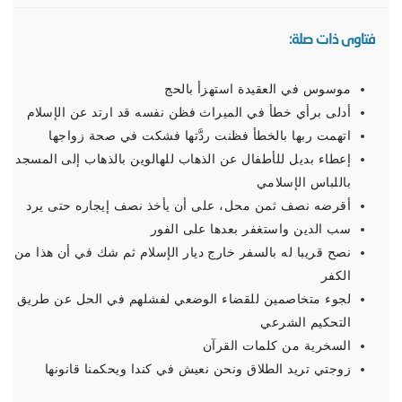
فتاوى ذات صلة:
موسوس في العقيدة استهزأ بالحج
أدلى برأي خطأ في الميراث فظن نفسه قد ارتد عن الإسلام
اتهمت ربها بالخطأ فظنت ردَّتها فشكت في صحة زواجها
إعطاء بديل للأطفال عن الذهاب للهالوين بالذهاب إلى المسجد
باللباس الإسلامي
أقرضه نصف ثمن محل، على أن يأخذ نصف إيجاره حتى يرد
سب الدين واستغفر بعدها على الفور
نصح قريبا له بالسفر خارج ديار الإسلام ثم شك في أن هذا من
الكفر
لجوء متخاصمين للقضاء الوضعي لفشلهم في الحل عن طريق
التحكيم الشرعي
السخرية من كلمات القرآن
زوجتي تريد الطلاق ونحن نعيش في كندا ويحكمنا قانونها