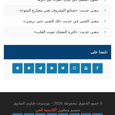
معنى حديث: «صنائع المعروف تقي مصارع السوء»
معنى العتبى في حديث «لك العتبى حتى ترضى»
معنى حديث: «كثرة الضحك تميت القلب»
تابعنا على
© جميع الحقوق محفوظة 2016 - موسوعة فتاوى الصاوي.
تصميم وتطوير
اكاديمية الفن
.