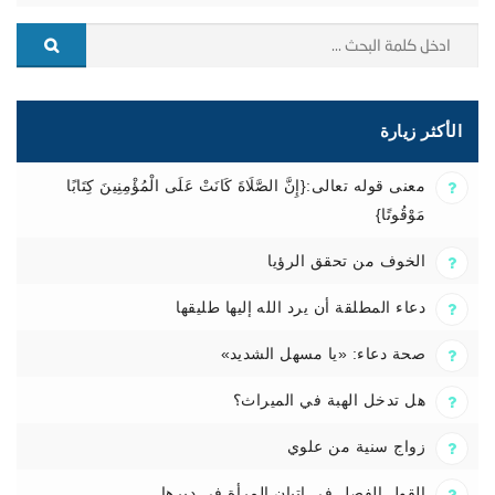
الأكثر زيارة
معنى قوله تعالى:{إِنَّ الصَّلَاةَ كَانَتْ عَلَى الْمُؤْمِنِينَ كِتَابًا
مَوْقُوتًا}
الخوف من تحقق الرؤيا
دعاء المطلقة أن يرد الله إليها طليقها
صحة دعاء: «يا مسهل الشديد»
هل تدخل الهبة في الميراث؟
زواج سنية من علوي
القول الفصل في إتيان المرأة في دبرها