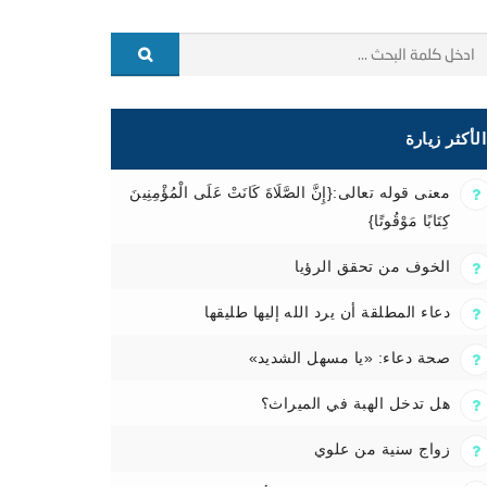
الأكثر زيارة
معنى قوله تعالى:{إِنَّ الصَّلَاةَ كَانَتْ عَلَى الْمُؤْمِنِينَ
كِتَابًا مَوْقُوتًا}
الخوف من تحقق الرؤيا
دعاء المطلقة أن يرد الله إليها طليقها
صحة دعاء: «يا مسهل الشديد»
هل تدخل الهبة في الميراث؟
زواج سنية من علوي