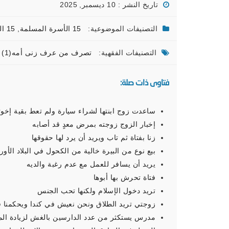
تاريخ النشر : 10 ديسمبر, 2025
التصنيفات الموضوعية:
15 الأسرة المسلمة
,
15 الحدود
التصنيفات الفقهية:
تصرف من عرف زنى أمه(1)
فتاوى ذات صلة:
ساعدت زوج ابنتها لشراء سيارة ولم تعط بقية إخوت
إخبار الزوج زوجته بمرض معدٍ قد أصابه
زنا بفتاة ثم تاب ويريد أن يرد لها حقوقها
بيع نوع من البيرة خالية من الكحول في البلاد الأورب
يريد أن يسافر للعمل مع عدم رغبة والديه
فتاة تحرش بها أبوها
تريد دخول الإسلام ولكنها تحب الجنس
زوجتي تريد الطلاق ونحن نعيش في كندا ويحكمنا قا
مدرس يستكثر من عدد الدارسين بالغش لزيادة ال