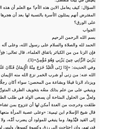
يعيش في بيت منفصل.
السؤال: كيف يعامل الابن هذه الأم؟ مع العلم أن هذه ا
المفترض أنهم يمثلون الأسرة بالنسبة لها بعد أن هجرها 
على الورق؟
الجواب
بسم الله الرحمن الرحيم
الحمد لله والصلاة والسلام على رسول الله، وعلى آله و
يَزْنِيَ الزَّانِي حِينَ يَزْنِي وَهُوَ مُؤْمِنٌ»(1).
الله عنه: من زنى أو شرب الخمر نزع الله منه الإيمان ك
ويزداد الزنا قبحًا وبشاعة من المحصن؛ سواء أكان رجلًا
وينبغي على من علم بذلك منعُه بتخويف الطرف المتورِّ
ولعلَّ من الحلول المتاحة أن يسعى الولد في طلب الطلاق
طلقت وخرجت من العدة أمكن لها أن تتزوج بمن تشاء، 
قال شيخ الإسلام ابن تيمية: «وعلى عصبة المرأة منعها
إلى القيد قيَّدُوها. وما ينبغي للمولود أن يضرب أمَّه، 