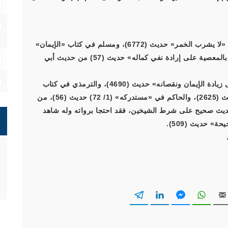
(1) متفق عليه أخرجه البخاري في كتاب «الحدود» باب «لا يشرب الخمر» حديث (6772)، ومسلم في كتاب «الإيمان»
باب «بيان نقصان الإيمان بالمعاصي ونفيه عن المتلبس بالمعصية على إرادة نفي كماله» حديث (57) من حديث أبي
(2) أخرجه أبو داود في كتاب «السنة» باب «الدليل على زيادة الإيمان ونقصانه» حديث (4690)، والترمذي في كتاب
«الإيمان» باب «ما جاء لا يزني الزاني وهو مؤمن» حديث (2625)، والحاكم في «مستدركه» (1/ 72) حديث (56)، من
ديث صحيح على شرط الشيخين، فقد احتجا برواته وله شاهد
 حديث (509).