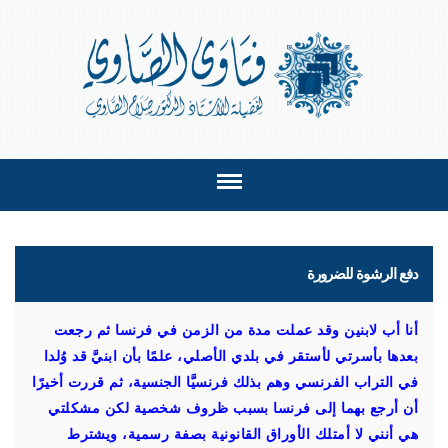
دفع الرشوة للضرورة
أنا أب لابنين وقد عملت مدة من الزمن في فرنسا ثم رجعت
بعدها بأسرتي لأستقر في بلدي الأصلي، علمًا بأن ابنيَّ قد وُلدا
في التراب الفرنسي وهم بذلك فرنسيَّا الجنسية، ثم قررت أخيرًا
أن أرجع بهما إلى فرنسا بسبب ظروف شخصية لكن مشكلتي
هي أنني لا أمتلك الأوراق القانونية بصفة رسمية، ويشترط