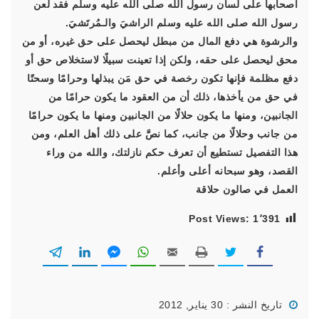
أصحابها على لسان رسول الله صلى الله عليه وسلم فقد لعن
رسول الله صلى الله عليه وسلم الراشيَ والـمُرتَشيَ.
والرشوة هي دفع المال من مبطل ليحصل على حق غيره، أو من
محق ليحصل على حقه، ولكن إذا تعينت سبيلًا لاستخلاص حق أو
دفع مظلمة فإنها تكون رخصة في حق مَن يبذلها وحرامًا وسحتًا
في حق من يأخذها، ذلك أن من العقود ما يكون حرامًا من
الجانبين، ومنها ما يكون حلالًا من الجانبين ومنها ما يكون حرامًا
من جانب وحلالًا من جانب، كما نصَّ على ذلك أهل العلم، ومن
هذا التفصيل تستطيع أن تعرف حكم نازلتك، والله من وراء
القصد، وهو سبحانه أعلى وأعلم.
العمل في صالون حلاقة
Post Views:
1٬391
تاريخ النشر : 30 يناير, 2012