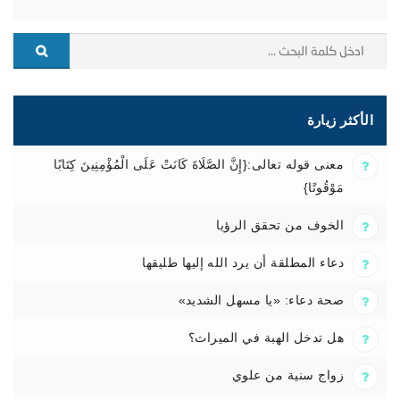
الأكثر زيارة
معنى قوله تعالى:{إِنَّ الصَّلَاةَ كَانَتْ عَلَى الْمُؤْمِنِينَ كِتَابًا
مَوْقُوتًا}
الخوف من تحقق الرؤيا
دعاء المطلقة أن يرد الله إليها طليقها
صحة دعاء: «يا مسهل الشديد»
هل تدخل الهبة في الميراث؟
زواج سنية من علوي