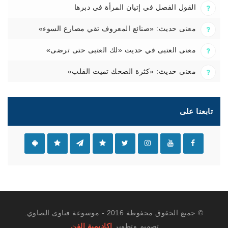
القول الفصل في إتيان المرأة في دبرها
معنى حديث: «صنائع المعروف تقي مصارع السوء»
معنى العتبى في حديث «لك العتبى حتى ترضى»
معنى حديث: «كثرة الضحك تميت القلب»
تابعنا على
© جميع الحقوق محفوظة 2016 - موسوعة فتاوى الصاوي.
تصميم وتطوير
اكاديمية الفن
.