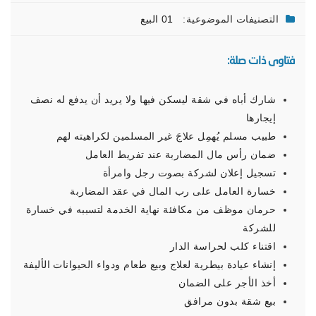
التصنيفات الموضوعية:
01 البيع
فتاوى ذات صلة:
شارك أباه في شقة ليسكن فيها ولا يريد أن يدفع له نصف
إيجارها
طبيب مسلم يُهمِل علاجَ غير المسلمين لكراهيته لهم
ضمان رأس مال المضاربة عند تفريط العامل
تسجيل إعلان لشركة بصوت رجل وامرأة
خسارة العامل على رب المال في عقد المضاربة
حرمان موظف من مكافئة نهاية الخدمة لتسببه في خسارة
للشركة
اقتناء كلب لحراسة الدار
إنشاء عيادة بيطرية لعلاج وبيع طعام ودواء الحيوانات الأليفة
أخذ الأجر على الضمان
بيع شقة بدون مرافق