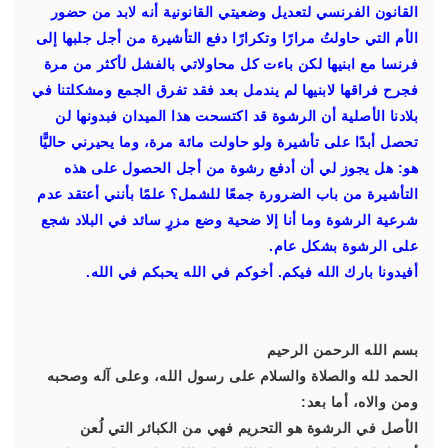
القانون الفرنسي لتعديل وضعيتي القانونية أنه لابد من حضور
الأم التي حاولتُ مرارًا وتكرارًا دفع التأشيرة من أجل جلبها إلى
فرنسا مع ابنيها لكن باءت كل محاولاتي بالفشل لأكثر من مرة
فجرح فراقها لابنيها لم يندمل بعد فقد تفرق الجمع ومشكلتنا في
بلادنا الأصلية أن الرشوة قد اكتسحت هذا الميدان فبدونها لن
تحصل أبدًا على تأشيرة ولو حاولت مائة مرة، وما يحيرني حاليًّا
هو: هل يجوز لي أن أدفع رشوة من أجل الحصول على هذه
التأشيرة من باب الضرورة جمعًا للشمل؟ علمًا بأنني أعتقد عدم
شرعية الرشوة وما أنا إلا ضحية وضع مزرٍ سائد في البلاد شجع
على الرشوة بشكل عام.
أفيدونا بارك الله فيكم. أخوكم في الله يحبكم في الله.
بسم الله الرحمن الرحيم
الحمد لله والصلاة والسلام على رسول الله، وعلى آله وصحبه
ومن والاه، أما بعد:
الأصل في الرشوة هو التحريم فهي من الكبائر التي لُعن