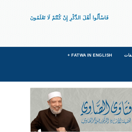
فَاسْأَلُوا أَهْلَ الذِّكْرِ إِنْ كُنْتُمْ لَا تَعْلَمُونَ
فات
FATWA IN ENGLISH
+