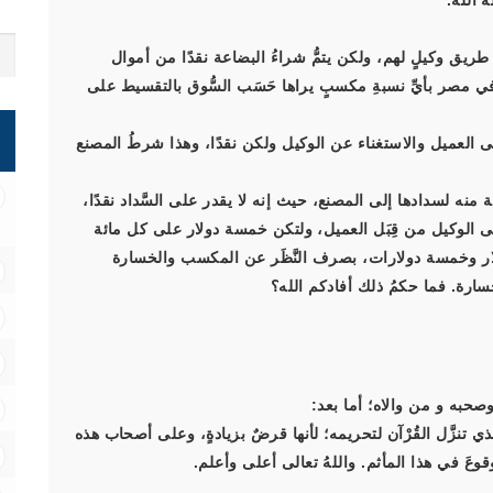
 الله.
ريق وكيلٍ لهم، ولكن يتمُّ شراءُ البضاعة نقدًا من أموال
ل في مصر بأيِّ نسبةِ مكسبٍ يراها حَسَب السُّوق بالتقسيط على
لى العميل والاستغناء عن الوكيل ولكن نقدًا، وهذا شرطُ المصنع
ة منه لسدادها إلى المصنع، حيث إنه لا يقدر على السَّداد نقدًا،
 إلى الوكيل من قِبَل العميل، ولتكن خمسة دولار على كل مائة
دولار وخمسة دولارات، بصرف النَّظَر عن المكسب والخسارة
خسارة. فما حكمُ ذلك أفادكم الله؟
صحبه و من والاه؛ أما بعد:
لذي تنزَّل القُرْآن لتحريمه؛ لأنها قرضٌ بزيادةٍ، وعلى أصحاب هذه
لوقوعَ في هذا المأثم. واللهُ تعالى أعلى وأعلم.