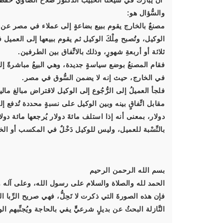
أن يُبارك في شيخنا الحبيب الدكتور صلاح الصاوي حفظه
والسُّؤال هو:
مصنعٌ بالخارج يقوم ببيع بضاعةٍ إلى عملاء في مصر عن ط
الوكيل، وتُصبح مِلْكَ الوكيل ثم يقوم ببيعها إلى العمي
ثلاثة أو أربعةِ شهورٍ، وذلك بالاتِّفاق بين الطرفين.
فقام المصنعُ بوضع سياسةٍ جديدة، وهي البيعُ مباشرةً إ
في الخارج، حيث إنه لا يضمن السُّوق في مصر.
فلجأ العميلُ إلى الرُّجُوع إلى الوكيل لاقتراض مبالغ مالي
مقابل اتِّفاقٍ بينه وبين الوكيل على نسبةٍ محددة تُدفع
دولار، بمعنى أنه إذا استلف مائةَ دولار يُرجعها مائة 
بالنِّسْبة للعميل، وليس للوكيل دَخْلٌ في المكسب أو ال
بسم الله الرحمن الرحيم
الحمد لله والصلاة والسلام على رسول الله، وعلى آله و
فإن هذه الصورةَ التي ذكرت لا تَحِلُّ، فهي صريح الرِّبا ا
النَّازلة البحثُ عن بديلٍ شرعيٍّ يفي بالحاجة ويُجنِّبهم ا