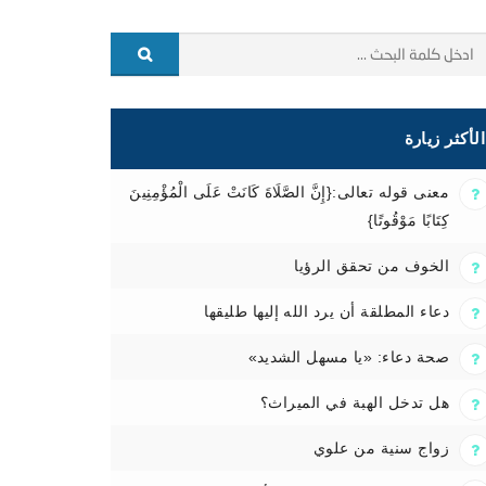
الأكثر زيارة
معنى قوله تعالى:{إِنَّ الصَّلَاةَ كَانَتْ عَلَى الْمُؤْمِنِينَ
كِتَابًا مَوْقُوتًا}
الخوف من تحقق الرؤيا
دعاء المطلقة أن يرد الله إليها طليقها
صحة دعاء: «يا مسهل الشديد»
هل تدخل الهبة في الميراث؟
زواج سنية من علوي