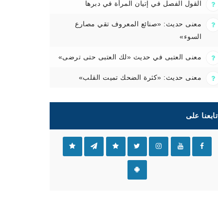
القول الفصل في إتيان المرأة في دبرها
معنى حديث: «صنائع المعروف تقي مصارع
السوء»
معنى العتبى في حديث «لك العتبى حتى ترضى»
معنى حديث: «كثرة الضحك تميت القلب»
تابعنا على