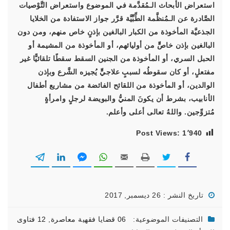
استعراض الأبحاث الـمُقدَّمة في الموضوع واستعراض التَّوْصيات
الصَّادرة عن الـمُنظَّمة الطِّبِّيَّة قرَّر جواز الاستفادة من الخلايا
الجذعيَّة المأخوذة من الكبار البالغين بإذنٍ خاص منهم، ومن دون
البالغين بإذن خاصٍّ من أوليائهم، أو المأخوذة من المشيمة أو
الحبل السري، أو المأخوذة من الجنين السقط سقطًا تلقائيًّا غير
مفتعلٍ، أو كان سقوطُه لسببٍ علاجيٍّ يُجيزه الشَّرع وبإذن
الوالدين، أو المأخوذة من اللقائح الفائضة من مشاريع أطفال
الأنابيب، بشرط أن يكونَ المنيُّ والبويضة لرجلٍ وامرأةٍ
مُتزوِّجين. واللهُ تعالى أعلى وأعلم.
Post Views:
1٬940
تاريخ النشر : 26 ديسمبر, 2017
التصنيفات الموضوعية:
06 قضايا فقهية معاصرة
,
12 فتاوى