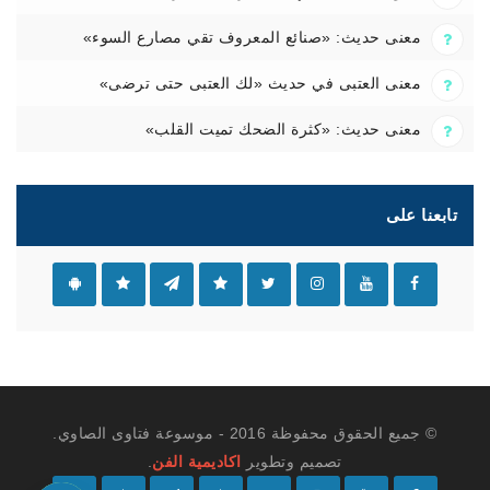
معنى حديث: «صنائع المعروف تقي مصارع السوء»
معنى العتبى في حديث «لك العتبى حتى ترضى»
معنى حديث: «كثرة الضحك تميت القلب»
تابعنا على
© جميع الحقوق محفوظة 2016 - موسوعة فتاوى الصاوي.
تصميم وتطوير
اكاديمية الفن
.