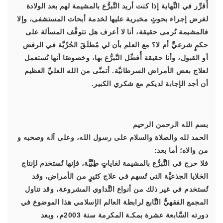
أُقرِّر في النِّهاية إذا كنت أريد التَّبرُّع بالمشيمة لهم بعد الولادة
لغرض إجراء بحوثٍ مخبرية عليها لخدمة أبحاث المستشفى، وإلا
فالمشيمة تُرمى حقيقة، أنا لا أعرف هل تتوقَّف المسألة على
حكمٍ شرعيٍّ أم لا؟ مع العلم بأن لي مُطلَقَ الحُرِّيَّة في الرفض
أو القبول، وأنا حقيقة أُفضِّل التَّبرُّع بها، وخصوصًا أنها تُستعمل
لعلاج بعض الأمراض السرطانيَّة. أتمنَّى من الله العليِّ العظيم
أن أجد الإجابة لديكم مع شكري الكبير.
بسم الله الرحمن الرحيم
الحمد لله والصلاة والسلام على رسول الله، وعلى آله وصحبه و
من والاه؛ أما بعد:
فلا حرج في التَّبرُّع بالمشيمة لغاياتٍ طِبِّيَّة، فإنها تُستخدم لإنتاج
الخلايا الجذعيَّة التي تُسهم في علاج كثيرٍ من الأمراض، وقد
تُستخدم في غير ذلك من أنواع التَّداوي المشروعة، وقد تناول
المجمع الفقهيُّ التَّابع لرابطة العالم الإسلامي هذا الموضوع في
دورته السَّابعة عشرة بمكـة المكرمة سنة 2003م، وبعد