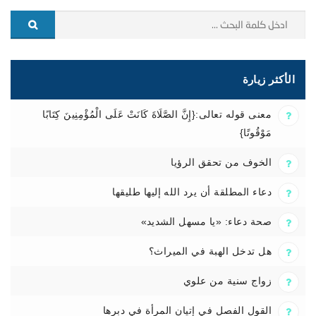
الأكثر زيارة
معنى قوله تعالى:{إِنَّ الصَّلَاةَ كَانَتْ عَلَى الْمُؤْمِنِينَ كِتَابًا
مَوْقُوتًا}
الخوف من تحقق الرؤيا
دعاء المطلقة أن يرد الله إليها طليقها
صحة دعاء: «يا مسهل الشديد»
هل تدخل الهبة في الميراث؟
زواج سنية من علوي
القول الفصل في إتيان المرأة في دبرها