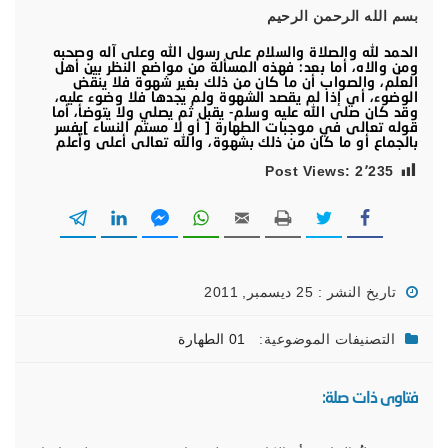
بسم الله الرحمن الرحيم
الحمد لله والصلاة والسلام على رسول الله وعلى آله وصحبه
ومن والاه، أما بعد: فهذه المسألة من مواضع النظر بين أهل
العلم، والصواب أن ما كان من ذلك بغير شهوة فلا ينقض
الوضوء، أي إذا لم يقصد الشهوة ولم يجدها فلا وضوء عليه،
وقد كان صلى الله عليه وسلم- يقبل ثم يصلي ولا يتوضأ، أما
قوله تعالى في موجبات الطهارة [ أو لا مستم النساء ]يفسر
بالجماع أو ما كان من ذلك بشهوة، والله تعالى أعلى وأعلم
Post Views:
2٬235
تاريخ النشر : 25 ديسمبر, 2011
التصنيفات الموضوعية:
01 الطهارة
فتاوى ذات صلة: