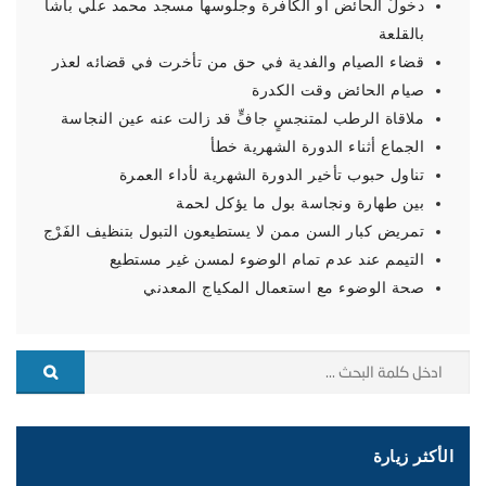
دخولُ الحائض أو الكافرة وجلوسها مسجد محمد علي باشا
بالقلعة
قضاء الصيام والفدية في حق من تأخرت في قضائه لعذر
صيام الحائض وقت الكدرة
ملاقاة الرطب لمتنجسٍ جافٍّ قد زالت عنه عين النجاسة
الجماع أثناء الدورة الشهرية خطأ
تناول حبوب تأخير الدورة الشهرية لأداء العمرة
بين طهارة ونجاسة بول ما يؤكل لحمة
تمريض كبار السن ممن لا يستطيعون التبول بتنظيف الفَرْج
التيمم عند عدم تمام الوضوء لمسن غير مستطيع
صحة الوضوء مع استعمال المكياج المعدني
الأكثر زيارة