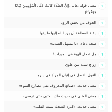
معنى قوله تعالى:{إِنَّ الصَّلَاةَ كَانَتْ عَلَى الْمُؤْمِنِينَ كِتَابًا
مَوْقُوتًا}
الخوف من تحقق الرؤيا
دعاء المطلقة أن يرد الله إليها طليقها
صحة دعاء: «يا مسهل الشديد»
هل تدخل الهبة في الميراث؟
زواج سنية من علوي
القول الفصل في إتيان المرأة في دبرها
معنى حديث: «صنائع المعروف تقي مصارع السوء»
معنى العتبى في حديث «لك العتبى حتى ترضى»
معنى حديث: «كثرة الضحك تميت القلب»