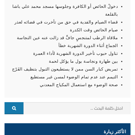
دخولُ الحائض أو الكافرة وجلوسها مسجد محمد علي باشا
بالقلعة
قضاء الصيام والفدية في حق من تأخرت في قضائه لعذر
صيام الحائض وقت الكدرة
ملاقاة الرطب لمتنجسٍ جافٍّ قد زالت عنه عين النجاسة
الجماع أثناء الدورة الشهرية خطأ
تناول حبوب تأخير الدورة الشهرية لأداء العمرة
بين طهارة ونجاسة بول ما يؤكل لحمة
تمريض كبار السن ممن لا يستطيعون التبول بتنظيف الفَرْج
التيمم عند عدم تمام الوضوء لمسن غير مستطيع
صحة الوضوء مع استعمال المكياج المعدني
الأكثر زيارة