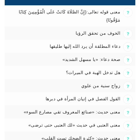
معنى قوله تعالى:{إِنَّ الصَّلَاةَ كَانَتْ عَلَى الْمُؤْمِنِينَ كِتَابًا
مَوْقُوتًا}
الخوف من تحقق الرؤيا
دعاء المطلقة أن يرد الله إليها طليقها
صحة دعاء: «يا مسهل الشديد»
هل تدخل الهبة في الميراث؟
زواج سنية من علوي
القول الفصل في إتيان المرأة في دبرها
معنى حديث: «صنائع المعروف تقي مصارع السوء»
معنى العتبى في حديث «لك العتبى حتى ترضى»
معنى حديث: «كثرة الضحك تميت القلب»