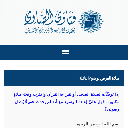
صلاة الفرض بوضوء النافلة
إذا توضَّأت لصلاة الضحى أو لقراءة القرآن واقترب وقتُ صلاةٍ
مكتوبة، فهل عليَّ إعادة الوضوء مع أنه لم يحدث شيءٌ يُبطل
وضوئي؟
بسم الله الرحمن الرحيم