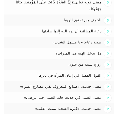
معنى قوله تعالى:{إِنَّ الصَّلَاةَ كَانَتْ عَلَى الْمُؤْمِنِينَ كِتَابًا
مَوْقُوتًا}
الخوف من تحقق الرؤيا
دعاء المطلقة أن يرد الله إليها طليقها
صحة دعاء: «يا مسهل الشديد»
هل تدخل الهبة في الميراث؟
زواج سنية من علوي
القول الفصل في إتيان المرأة في دبرها
معنى حديث: «صنائع المعروف تقي مصارع السوء»
معنى العتبى في حديث «لك العتبى حتى ترضى»
معنى حديث: «كثرة الضحك تميت القلب»