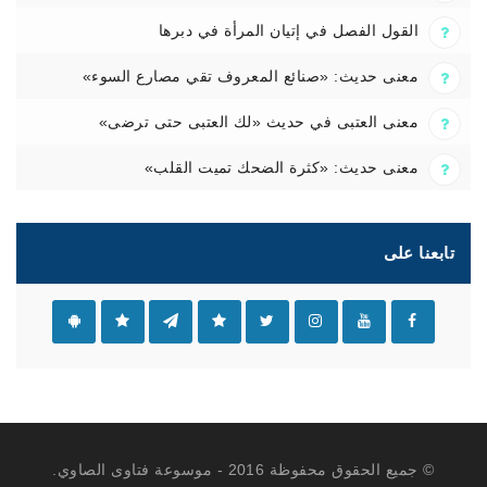
القول الفصل في إتيان المرأة في دبرها
معنى حديث: «صنائع المعروف تقي مصارع السوء»
معنى العتبى في حديث «لك العتبى حتى ترضى»
معنى حديث: «كثرة الضحك تميت القلب»
تابعنا على
© جميع الحقوق محفوظة 2016 - موسوعة فتاوى الصاوي.