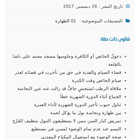
تاريخ النشر : 26 ديسمبر, 2017
التصنيفات الموضوعية:
01 الطهارة
فتاوى ذات صلة:
دخولُ الحائض أو الكافرة وجلوسها مسجد محمد علي باشا
بالقلعة
قضاء الصيام والفدية في حق من تأخرت في قضائه لعذر
صيام الحائض وقت الكدرة
ملاقاة الرطب لمتنجسٍ جافٍّ قد زالت عنه عين النجاسة
الجماع أثناء الدورة الشهرية خطأ
تناول حبوب تأخير الدورة الشهرية لأداء العمرة
بين طهارة ونجاسة بول ما يؤكل لحمة
تمريض كبار السن ممن لا يستطيعون التبول بتنظيف الفَرْج
التيمم عند عدم تمام الوضوء لمسن غير مستطيع
صحة الوضوء مع استعمال المكياج المعدني