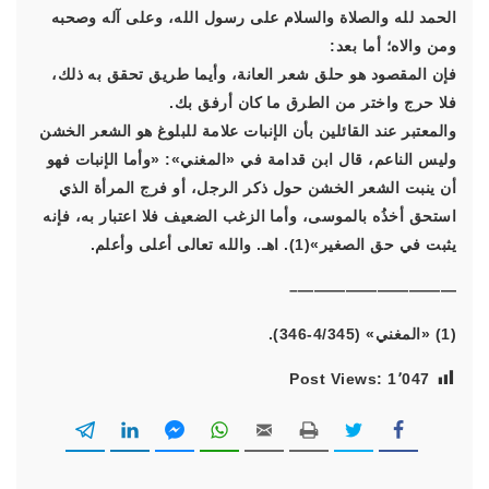
الحمد لله والصلاة والسلام على رسول الله، وعلى آله وصحبه
ومن والاه؛ أما بعد:
فإن المقصود هو حلق شعر العانة، وأيما طريق تحقق به ذلك،
فلا حرج واختر من الطرق ما كان أرفق بك.
والمعتبر عند القائلين بأن الإنبات علامة للبلوغ هو الشعر الخشن
وليس الناعم، قال ابن قدامة في «المغني»: «وأما الإنبات فهو
أن ينبت الشعر الخشن حول ذكر الرجل، أو فرج المرأة الذي
استحق أخذُه بالموسى، وأما الزغب الضعيف فلا اعتبار به، فإنه
يثبت في حق الصغير»(1). اهـ. والله تعالى أعلى وأعلم.
——————————–
(1) «المغني» (4/345-346).
Post Views:
1٬047