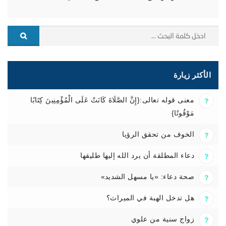
الأكثر زيارة
معنى قوله تعالى:{إِنَّ الصَّلَاةَ كَانَتْ عَلَى الْمُؤْمِنِينَ كِتَابًا
مَوْقُوتًا}
الخوف من تحقق الرؤيا
دعاء المطلقة أن يرد الله إليها طليقها
صحة دعاء: «يا مسهل الشديد»
هل تدخل الهبة في الميراث؟
زواج سنية من علوي