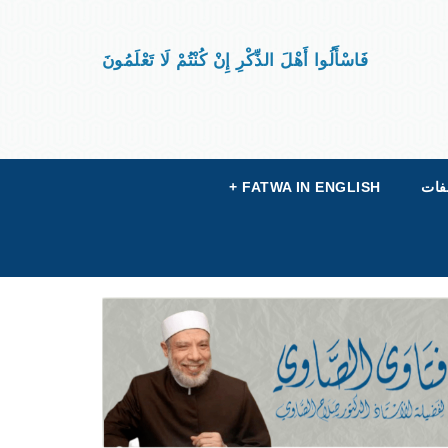
فَاسْأَلُوا أَهْلَ الذِّكْرِ إِنْ كُنْتُمْ لَا تَعْلَمُونَ
فات
FATWA IN ENGLISH
+