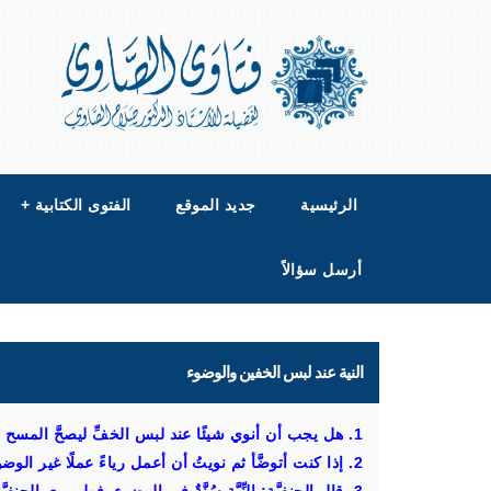
الرئيسية
جديد الموقع
الفتوى الكتابية
+
أرسل سؤالاً
النية عند لبس الخفين والوضوء
1. هل يجب أن أنوي شيئًا عند لبس الخفِّ ليصحَّ المسح عليهما؟
2. إذا كنت أتوضَّأ ثم نويتُ أن أعمل رياءً عملًا غير الوضوء، هل يبطل وضوئي؟