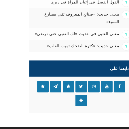
القول الفصل في إتيان المرأة في دبرها
معنى حديث: «صنائع المعروف تقي مصارع
السوء»
معنى العتبى في حديث «لك العتبى حتى ترضى»
معنى حديث: «كثرة الضحك تميت القلب»
تابعنا على