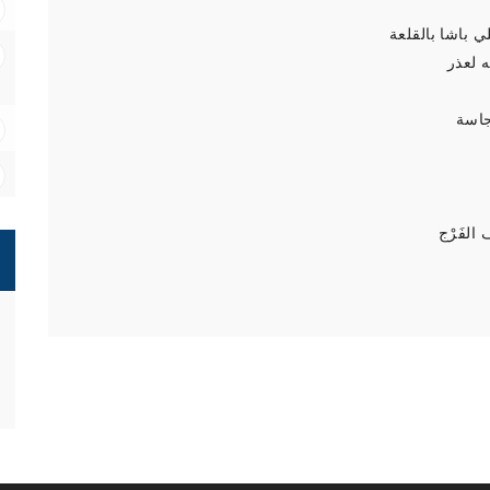
 باشا بالقلعة
 لعذر
جاسة
الفَرْج