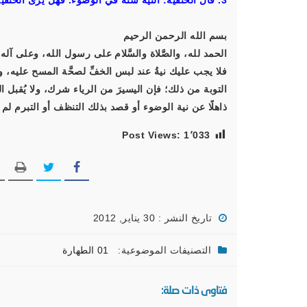
3. قال الحنفيَّة: النِّيَّة سُنَّةٌ في الوضوء. فهل يرى الحنفيَّة أن إبطال النِّيَّة في الوضوء يُبطل الوضوء بالكامل؟
بسم الله الرحمن الرحيم
الحمد لله، والصَّلاة والسَّلام على رسول الله، وعلى آله
فلا يجب عليك نيةُ عند لبس الخفِّ لصحَّة المسح عليه، 
التوبة من ذلك؛ فإن اليسيرَ من الرياء شرك، ولا يُقبل
ذاهلًا عن نية الوضوء أو قصد بذلك التنظف أو التبرم لم ي
Post Views:
1٬033
تاريخ النشر : 30 يناير, 2012
التصنيفات الموضوعية:
01 الطهارة
فتاوى ذات صلة: