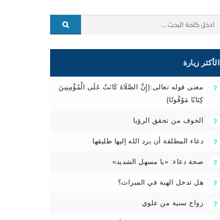
الأكثر زيارة
معنى قوله تعالى:{إِنَّ الصَّلَاةَ كَانَتْ عَلَى الْمُؤْمِنِينَ
كِتَابًا مَوْقُوتًا}
الخوف من تحقق الرؤيا
دعاء المطلقة أن يرد الله إليها طليقها
صحة دعاء: «يا مسهل الشديد»
هل تدخل الهبة في الميراث؟
زواج سنية من علوي