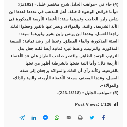
(4) جاء في «مواهب الجليل شرح مختصر خليل» (1/182):
«وأما فرائض الوضوء فاختلف أهل المذهب في عددها فعدها ابن
شاس وابن الحاجب وغيرهما ستة: الأعضاء الأربعة المذكورة في
الآية الشريفة، والنية، والموالاة. ويعبر عنها بالفور وجعلوا الدلك
راجعا للغسل، وعدها ابن يونس وابن بشير وغيرهما سبعة:
الستة المذكورة، والماء المطلق. وعدها ابن رشد ثمانية: السبعة
المذكورة، والترتيب. وعدها غيره ثمانية أيضا لكنه جعل بدل
الترتيب الجسد الطاهر، واقتصر صاحب الطراز على عد الأعضاء
الأربعة قال: وأما النية فنعتها بالشرطية أظهر من نعتها
بالفرضية. وكأنه رأى أن الدلك والموالاة يرجعان إلى صفة
الغسل، وعدها المصنف سبعة: الأعضاء الأربعة، والنية والدلك،
والموالاة».
(5) «مواهب الجليل» (1/218-223).
Post Views:
1٬126