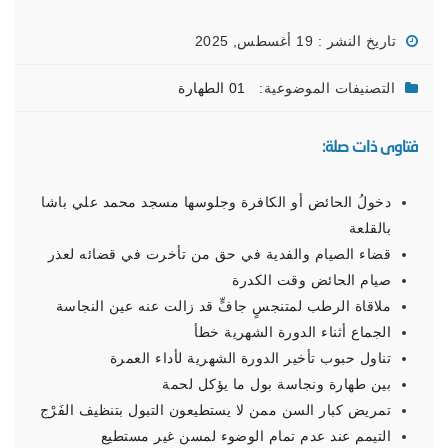
تاريخ النشر : 19 أغسطس, 2025
التصنيفات الموضوعية:
01 الطهارة
فتاوى ذات صلة:
دخولُ الحائض أو الكافرة وجلوسها مسجد محمد علي باشا
بالقلعة
قضاء الصيام والفدية في حق من تأخرت في قضائه لعذر
صيام الحائض وقت الكدرة
ملاقاة الرطب لمتنجسٍ جافٍّ قد زالت عنه عين النجاسة
الجماع أثناء الدورة الشهرية خطأ
تناول حبوب تأخير الدورة الشهرية لأداء العمرة
بين طهارة ونجاسة بول ما يؤكل لحمة
تمريض كبار السن ممن لا يستطيعون التبول بتنظيف الفَرْج
التيمم عند عدم تمام الوضوء لمسن غير مستطيع