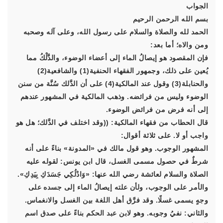
الجواب
بسم الله الرحمن الرحيم
الحمد لله والصلاة والسلام على رسول الله، وعلى آله وصحبه
ومن والاه؛ أما بعد:
فإن المقصود هو إيصالُ الماء إلى أعضاء الوضوء، والدَّلْكُ مما
يُعين على ذلك، وجمهور الفقهاء الحنفية(1) والشافعية(2)
والحنابلة(3) وقول عند المالكية(4) على أن الدَّلك سُنَّة من سنن
الوضوء وليس من فرائضه. وذهب المالكية في المشهور عندهم
إلى أنه فرض من فرائض الوضوء.
قال الحطاب من فقهاء المالكية: ((وقد اختلف في الدَّلك؛ هل هو
واجب أو لا. على ثلاثة أقوال:
المشهور الوجوب. وهو قول مالك في «المدونة» بناءً على أنه
شرطٌ في حصول مسمى الغسل، قال ابن يونس: لقوله عليه
الصلاة والسلام لعائشة رضي الله عنها: «وَادْلُكِي جَسَدَكِ بِيَدِكِ».
والأمر على الوجوب، ولأن علته إيصالُ الماء إلى جسده على
وجهٍ يسمى غسلًا. وقد فرَّق أهل اللغة بين الغسل والانغماس.
والثاني: نفيُ وجوبه. وهو لابن عبد الحكم بناءً على صدق اسم