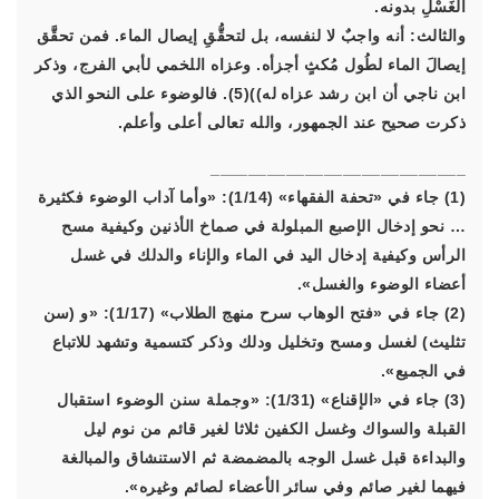
الغَسْلِ بدونه.
والثالث: أنه واجبٌ لا لنفسه، بل لتحقُّقِ إيصال الماء. فمن تحقَّق
إيصالَ الماء لطُول مُكثٍ أجزأه. وعزاه اللخمي لأبي الفرج، وذكر
ابن ناجي أن ابن رشد عزاه له))(5). فالوضوء على النحو الذي
ذكرت صحيح عند الجمهور، والله تعالى أعلى وأعلم.
___________________________
(1) جاء في «تحفة الفقهاء» (1/14): «وأما آداب الوضوء فكثيرة
… نحو إدخال الإصبع المبلولة في صماخ الأذنين وكيفية مسح
الرأس وكيفية إدخال اليد في الماء والإناء والدلك في غسل
أعضاء الوضوء والغسل».
(2) جاء في «فتح الوهاب سرح منهج الطلاب» (1/17): «و (سن
تثليث) لغسل ومسح وتخليل ودلك وذكر كتسمية وتشهد للاتباع
في الجميع».
(3) جاء في «الإقناع» (1/31): «وجملة سنن الوضوء استقبال
القبلة والسواك وغسل الكفين ثلاثا لغير قائم من نوم ليل
والبداءة قبل غسل الوجه بالمضمضة ثم الاستنشاق والمبالغة
فيهما لغير صائم وفي سائر الأعضاء لصائم وغيره».