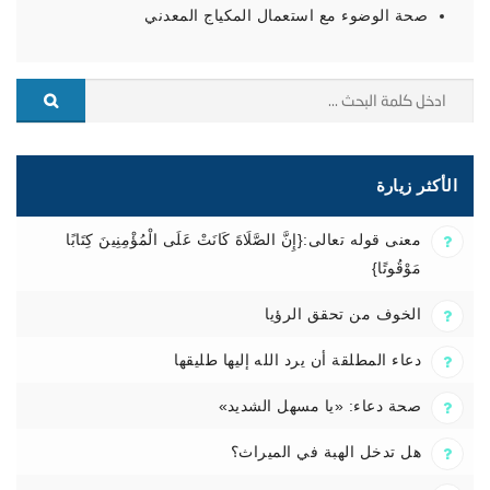
صحة الوضوء مع استعمال المكياج المعدني
الأكثر زيارة
معنى قوله تعالى:{إِنَّ الصَّلَاةَ كَانَتْ عَلَى الْمُؤْمِنِينَ كِتَابًا
مَوْقُوتًا}
الخوف من تحقق الرؤيا
دعاء المطلقة أن يرد الله إليها طليقها
صحة دعاء: «يا مسهل الشديد»
هل تدخل الهبة في الميراث؟