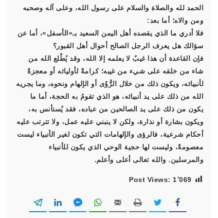
الحمد لله والصلاة والسلام على رسول الله، وعلى آله وصحبه
ومن والاه؛ أما بعد:
فلا أدري ما الذي يقصده أهل اليمن السعيد بـ«الأسفل»، أما عن
سؤالك هل يعرف الرجل الصالح أحوال أهل القبور؟
فإن القاعدة أن هذا غيبٌ لا يعلمه إلا الله، وقد يُطْلع الله من
شاء من خلقه على شيء من غيبه؛ كرامةً لأوليائه أو معجزةً
لأنبيائه، ويكون ذلك من خلال الرُّؤَى أو الإلهام ونحوه، وما يجريه
الله من ذلك على يد أنبيائه، هو الذي تقومُ به الحجة، أما ما
يكون من ذلك على يد الصالحين من عباده، فقد يُستأنس به،
ويكون بشارة أو نذارة، ولكن لا ينبني عليه عمل، ولا تترتب عليه
أحكام شرعية، فالرؤى والإلهامات التي تكون لغير الأنبياء ليست
معصومةً، وليست لها حجية الوحي الذي يكون للأنبياء
والمرسلين. والله تعالى أعلى وأعلم.
Post Views:
1٬069