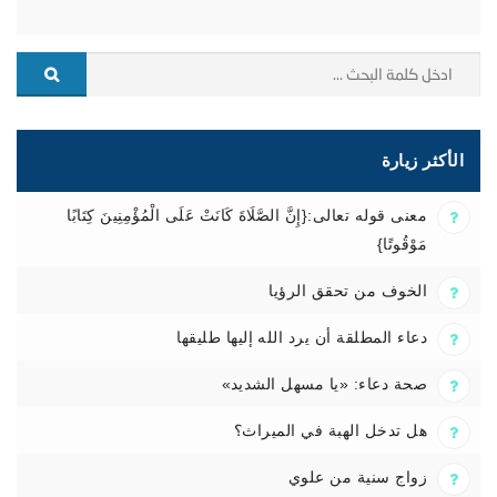
الأكثر زيارة
معنى قوله تعالى:{إِنَّ الصَّلَاةَ كَانَتْ عَلَى الْمُؤْمِنِينَ كِتَابًا
مَوْقُوتًا}
الخوف من تحقق الرؤيا
دعاء المطلقة أن يرد الله إليها طليقها
صحة دعاء: «يا مسهل الشديد»
هل تدخل الهبة في الميراث؟
زواج سنية من علوي