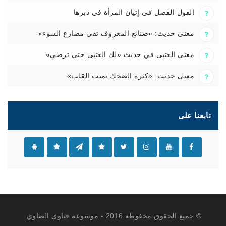
القول الفصل في إتيان المرأة في دبرها
معنى حديث: «صنائع المعروف تقي مصارع السوء»
معنى العتبى في حديث «لك العتبى حتى ترضى»
معنى حديث: «كثرة الضحك تميت القلب»
تابعنا على
© جميع الحقوق محفوظة 2016 - موسوعة فتاوى الصاوي.