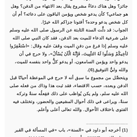
جائز؟ وهل هناك دعاءٌ مشروع يقال بعد الانتهاء من الدفن؟ وهل
هو جماعي؟ كأن يدعو شخص ويؤمن الباقون على دعائه؟ أم أن
كل شخص يدعو وحده؟ أفتونا جزاكم الله خيرًا.
الجواب: قد دلَّت السنة الثابتة عن الرسول صلى الله عليه وسلم
على شرعية الدعاء للميت بعد الدفن، فقد كان النبي صلى الله
عليه وسلم إذا فرغ من دفنِ الميت وقفَ عليه وقال: «اسْتغْفِرُوا
لأخِيكُمْ وَسَلُوا لَهُ التثْبِيتَ، فَإِنَّهُ الْآنَ يُسْألُ»، ولا حرج في أن
يدعو واحد ويؤمن السامعون، أو يدعو كلُّ واحد بنفسه للميت،
والله وليُّ التوفيق(6).
ويتحصَّل من مجموع ما سبق أنه لا حرج في الموعظة أحيانًا قبل
الدفن وبعده، حسب الاقتضاء، فقد ثبت هذا وذاك من فعله صلى
الله عليه سلم، ولم يكن يُواظب على ذلك ففِعلُه سنةٌ وتركه
سنةٌ، ويراعى في ذلك أحوال المشيعين والحضور، وتختلف فيه
الفتوى باختلاف الأحوال. والله تعالى أعلى وأعلم.
________________
(1) أخرجه أبو داود في «السنة»، باب «في المسألة في القبر