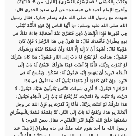
وَكَذَّبَ بِالْحُسْنَى * فَسَنُيَسِّرُهُ لِلْعُسْرَى﴾ [الليل: من 5: 10](2).
وأخرج الإمام أحمد في «مسنده» عن أبي سعيد الخدري قال:
شهدت مع رسول الله صلى الله عليه وسلم جنازةً، فقال رسول
الله صلى الله عليه وسلم: «يا أَيُّهَا الناس إِنَّ هَذِهِ الأُمَّةَ تُبْتَلَى
فِي قُبُورِهَا فَإِذَا الْإِنْسَانُ دُفِنَ فَتَفَرَّقَ عَنْهُ أَصْحَابُهُ جَاءَهُ مَلَكٌ في
يَدِهِ مِطْرَاقٌ فَأَقْعَدَهُ. قَالَ: مَا تَقُولُ فِي هَذَا الرَّجُلِ؟ فَإِنْ كَانَ
مُؤْمِنًا قَالَ: أَشْهَدُ أَنْ لاَ إِلَهَ إِلَّا اللهُ وَأَنَّ مُحَمَّدًا عَبْدُهُ وَرَسُولُهُ.
فَيَقُولُ: صَدَقْتَ. ثُمَّ يُفْتَحُ لَهُ بَابٌ إلى النَّارِ فَيَقُولُ: هَذَا كَانَ مَنْزِلَكَ
لَوْ كَفَرْتَ بِرَبِّكَ، فَأَمَّا إِذْ آمَنْتَ فَهَذَا مَنْزِلُكَ. فَيُفْتَحُ لَهُ بَابٌ إِلَى
الْـجَنَّةِ فَيُرِيدُ أَنْ يَنْهَضَ إِلَيْهِ فَيَقُولُ لَهُ: اسْكُنْ. وَيُفْسَحُ لَهُ فِي
قَبْرِهِ. وَإِنْ كَانَ كَافِرًا أَوْ مُنَافِقًا يَقُولُ لَهُ: مَا تَقُولُ فِي هَذَا
الرَّجُلِ؟ فَيَقُولُ: لَا أَدْرِي سَمِعْتُ النَّاسَ يَقُولُونَ شَيْئًا. فَيَقُولُ: لَا
دَرَيْتَ وَلَا تَلَيْتَ وَلَا اهْتَدَيْتَ. ثُمَّ يُفْتَحُ لَهُ بَابٌ إِلَى الْـجَنَّةِ فَيَقُولُ:
هَذَا مَنْزِلُكَ لَوْ آمَنْتَ بِرَبِّكَ، فَأَمَّا إِذْ كَفَرْتَ بِهِ فَإِنَّ اللهَ عز وجل
أَبْدَلَكَ بِهِ هَذَا، وَيُفْتَحُ لَهُ بَابٌ إِلَى النَّارِ، ثُمَّ يَقْمَعُهُ قَمْعَةً بِالْـمِطْرَاقِ
يَسْمَعُهَا خَلْقُ الله كُلُّهُمْ غَيْرَ الثَّقَلَيْنِ». فقال بعضُ القوم: يا
رسول الله ما أحد يقوم عليه ملكٌ في يده مِطراقٌ إلا هِيلَ عند