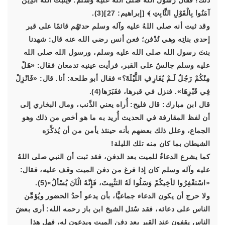
ذلك! فقال رسول الله صلى الله عليه وسلم: ﴿يُثَبِّتُ اللَّهُ الَّذِينَ
آمَنُوا بِالْقَوْلِ الثَّابِتِ ﴾ [إبراهيم: 27](3).
وقد ثبت أنه صلى اللهُ عليه وآله وسلم حدثهُم قائمًا على قبر
إحدى بناتِه وهي تُدْفن؛ فعن أنس رضي الله عنه قال: شهدنا
بنتَ رسول الله صلى الله عليه وسلم، ورسول الله صلى الله
عليه وسلم جالسٌ على القبر، فرأيت عينيه تدمعان فقال: «هَلْ
مِنْكُمْ رَجُلٌ لَـمْ يُقَارِفِ اللَّيْلَةَ؟» فقال أبو طلحة: أنا. قال: «فَانْزِلْ
فِي قَبْرِهَا». فنزل في قبرها، فقَبَرَها(4).
قال ابن مبارك: قال فليح: أُراه يعني الذَّنب، ومال البخاري إلى
أن لفظ المقارفة في الحديث أُريد به ما هو أخص من ذلك وهو
الجماع، وعلل ذلك بعضهم بأنه حينئذ يأمن من أن يُذكِّرَه
الشيطان بما كان منه تلك الليلة!
كما يشرع الدعاءُ للميت بعد الدفن، فقد ثبت أن النبي صلى اللهُ
عليه وآله وسلم كان إذا فرغ من دفن الميت وقف عليه، فقال:
«اسْتغْفِرُوا لأخِيكُمْ وَسَلُوا لَهُ التثْبِيتَ، فَإِنَّهُ الْآنَ يُسْألُ»(5).
ولا حرج أن يكون الدعاء جماعيًّا، بأن يدعو أحدُ الحضور ويُؤمِّن
الناس على دعائه، فقد سُئل الشيخ ابن باز رحمه الله: أرى بعضَ
الناس يقفون عند القبر بعد دفن الميت ويدعون له، فهل هذا