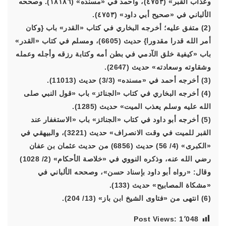
وعذاب القبر» (٤٧٥٣)، وأحمد في «مسنده» (١٨١٨٦). وصححه
الألباني في «صحيح أبي داود» (٤٧٥٣).
(2) متفق عليه؛ أخرجه البخاري في كتاب «القدر» باب {وكان
أمر الله قدرا مقدورا} حديث (6605)، ومسلم في كتاب «القدر»
باب «كيفية خلق الآدمي في بطن أمه وكتابة رزقه وأجله وعمله
وشقاوته وسعادته» حديث (2647).
(3) أخرجه أحمد في «مسنده» (3/3) حديث (11013).
(4) أخرجه البخاري في كتاب «الجنائز» باب «قول النبي صلى
الله عليه وسلم يعذب الميت» حديث (1285).
(5) أخرجه أبو داود في كتاب «الجنائز» باب «الاستغفار عند
القبر للميت في وقت الانصراف» حديث (3221)، والبيهقي في
«الكبرى» (4/ 56) حديث (6856) من حديث عثمان بن عفان
رضي الله عنه، وذكره النووي في «خلاصة الأحكام» (2/ 1028)
وقال: «رواه أبو داود بإسناد حسن»، وصححه الألباني في
«مشكاة المصابيح» حديث (133).
(6) انتهى من «فتاوى الشيخ ابن باز» (13/ 204).
Post Views:
1٬048