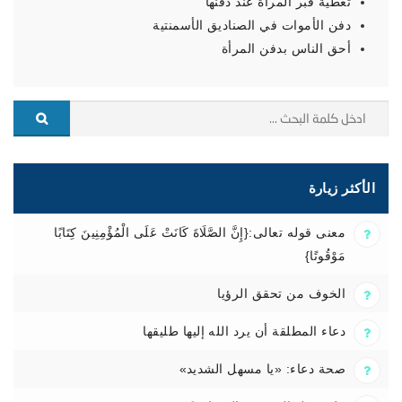
تغطية قبر المرأة عند دفنها
دفن الأموات في الصناديق الأسمنتية
أحق الناس بدفن المرأة
الأكثر زيارة
معنى قوله تعالى:{إِنَّ الصَّلَاةَ كَانَتْ عَلَى الْمُؤْمِنِينَ كِتَابًا
مَوْقُوتًا}
الخوف من تحقق الرؤيا
دعاء المطلقة أن يرد الله إليها طليقها
صحة دعاء: «يا مسهل الشديد»