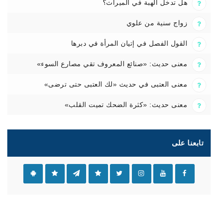
هل تدخل الهبة في الميراث؟
زواج سنية من علوي
القول الفصل في إتيان المرأة في دبرها
معنى حديث: «صنائع المعروف تقي مصارع السوء»
معنى العتبى في حديث «لك العتبى حتى ترضى»
معنى حديث: «كثرة الضحك تميت القلب»
تابعنا على