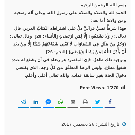
بسم الله الرحمن الرحيم
الحمد لله والصلاة والسلام على رسول الله، وعلى آله وصحبه
ومن والاه؛ أما بعد:
فهذا شرطٌّ نصيٌّ قرآنيٌّ دلَّ على اشتراطه الكتابُ العزيز، قال
تعالى: { وَلَا يَشْفَعُونَ إِلَّا لِمَنِ ارْتَضَى} [الأنبياء: 28]. وقال تعالى:
{وَكَمْ مِنْ مَلَكٍ فِي السَّمَاوَاتِ لَا تُغْنِي شَفَاعَتُهُمْ شَيْئًا إِلَّا مِنْ بَعْدِ
أَنْ يَأْذَنَ اللَّهُ لِمَنْ يَشَاءُ وَيَرْضَى} [النجم: 26].
وتوجيه ذلك ظاهرٌ، فإن المقصود هو رضاه في أن يشفع له عنده
شفيعٌ مطاع، وليس الرضا المطلَق من كلِّ وجه، الذي يقتضي
دخولَ الجنة بغير سابقة عذاب. والله تعالى أعلى وأعلم.
Post Views:
1٬270
تاريخ النشر : 26 ديسمبر, 2017