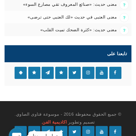
معنى حديث: «صنائع المعروف تقي مصارع السوء»
معنى العتبى في حديث «لك العتبى حتى ترضى»
معنى حديث: «كثرة الضحك تميت القلب»
تابعنا على
© جميع الحقوق محفوظة 2016 - موسوعة فتاوى الصاوي.
تصميم وتطوير
اكاديمية الفن
.
تواصل معنا