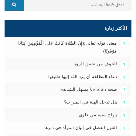
الأكثر زيارة
معنى قوله تعالى:{إِنَّ الصَّلَاةَ كَانَتْ عَلَى الْمُؤْمِنِينَ كِتَابًا
مَوْقُوتًا}
الخوف من تحقق الرؤيا
دعاء المطلقة أن يرد الله إليها طليقها
صحة دعاء: «يا مسهل الشديد»
هل تدخل الهبة في الميراث؟
زواج سنية من علوي
القول الفصل في إتيان المرأة في دبرها