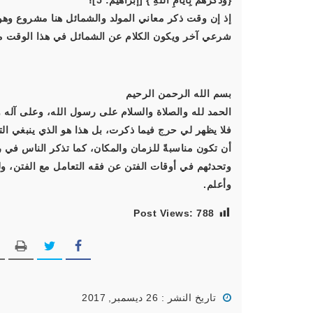
{وَذَكِّرْهُمْ بِأَيَّامِ اللَّهِ } [إبراهيم: 5]؟
إذ إن وقت ذكر معاني المولد والشمائل هنا مشروع وهو خط
شرعي آخر ويكون الكلام عن الشمائل في هذا الوقت محدث
بسم الله الرحمن الرحيم
الحمد لله والصلاة والسلام على رسول الله، وعلى آله و
فلا يظهر لي حرج فيما ذكرت، بل هذا هو الذي ينبغي ا
أن تكون مناسبةً للزمان والمكان، كما تذكر الناس في 
وتحدثهم في أوقات الفتن عن فقه التعامل مع الفتن، ول
وأعلم.
Post Views:
788
تاريخ النشر : 26 ديسمبر, 2017