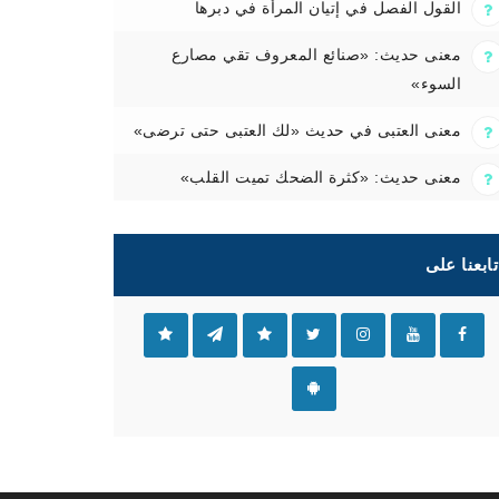
القول الفصل في إتيان المرأة في دبرها
معنى حديث: «صنائع المعروف تقي مصارع
السوء»
معنى العتبى في حديث «لك العتبى حتى ترضى»
معنى حديث: «كثرة الضحك تميت القلب»
تابعنا على