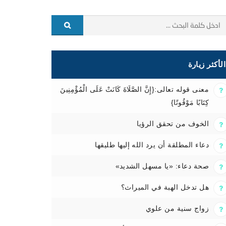
الأكثر زيارة
معنى قوله تعالى:{إِنَّ الصَّلَاةَ كَانَتْ عَلَى الْمُؤْمِنِينَ
كِتَابًا مَوْقُوتًا}
الخوف من تحقق الرؤيا
دعاء المطلقة أن يرد الله إليها طليقها
صحة دعاء: «يا مسهل الشديد»
هل تدخل الهبة في الميراث؟
زواج سنية من علوي