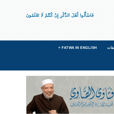
فَاسْأَلُوا أَهْلَ الذِّكْرِ إِنْ كُنْتُمْ لَا تَعْلَمُونَ
فات
FATWA IN ENGLISH
+