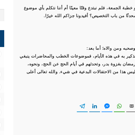
بة الجمعة، فلم نبتدع وقتًا معينًا أم أننا نتكلم بأي موضوع
ًا من باب التخصيص؟ أفيدونا جزاكم الله خيرًا.
صحبه ومن والاه؛ أما بعد:
لتذكير به في هذه الأيام، فموضوعات الخطب والمحاضرات ينبغي
رمضان بغزوة بدر، وتحدثهم في أيام الحج عن الحج، ونحوه،
يس هذا من الاحتفالات البدعية في شيء. والله تعالى أعلى