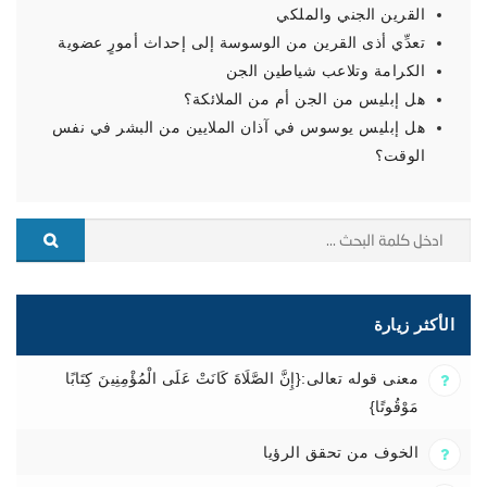
القرين الجني والملكي
تعدِّي أذى القرين من الوسوسة إلى إحداث أمورٍ عضوية
الكرامة وتلاعب شياطين الجن
هل إبليس من الجن أم من الملائكة؟
هل إبليس يوسوس في آذان الملايين من البشر في نفس
الوقت؟
الأكثر زيارة
معنى قوله تعالى:{إِنَّ الصَّلَاةَ كَانَتْ عَلَى الْمُؤْمِنِينَ كِتَابًا
مَوْقُوتًا}
الخوف من تحقق الرؤيا