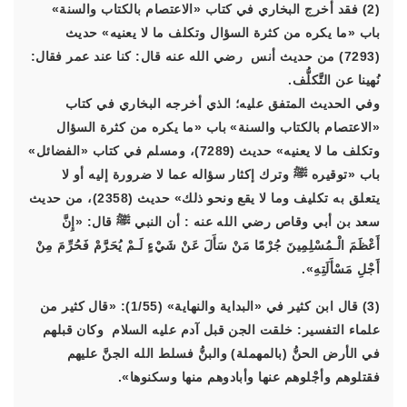
(2) فقد أخرج البخاري في كتاب «الاعتصام بالكتاب والسنة»
باب «ما يكره من كثرة السؤال وتكلف ما لا يعنيه» حديث
(7293) من حديث أنس رضي الله عنه قال: كنا عند عمر فقال:
نُهينا عن التَّكلُّف.
وفي الحديث المتفق عليه؛ الذي أخرجه البخاري في كتاب
«الاعتصام بالكتاب والسنة» باب «ما يكره من كثرة السؤال
وتكلف ما لا يعنيه» حديث (7289)، ومسلم في كتاب «الفضائل»
باب «توقيره ﷺ وترك إكثار سؤاله عما لا ضرورة إليه أو لا
يتعلق به تكليف وما لا يقع ونحو ذلك» حديث (2358)، من حديث
سعد بن أبي وقاص رضي الله عنه : أن النبي ﷺ قال:
«إِنَّ
أَعْظَمَ الْـمُسْلِمِينَ جُرْمًا مَنْ سَأَلَ عَنْ شَيْءٍ لَـمْ يُحَرَّمْ فَحُرِّمَ مِنْ
أَجْلِ مَسْأَلَتِهِ»
.
(3) قال ابن كثير في «البداية والنهاية» (1/55): «قال كثير من
علماء التفسير: خلقت الجن قبل آدم عليه السلام وكان قبلهم
في الأرض الحنُّ (بالمهملة) والبنُّ فسلط الله الجنَّ عليهم
فقتلوهم وأجْلوهم عنها وأبادوهم منها وسكنوها».