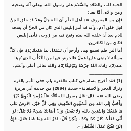
الحمد لله، والصَّلاة والسَّلام على رسول الله، وعلى آله وصحبه
ومن والاه، أمَّا بعد:
فإن من المعروف عند أهل العِلْم أن اللهَ جلَّ وعلا قد خلق الجنَّ
قبل خلق آدم، وأنه قد أمر إبليس الذي كان من الجنِّ أن يسجد
لآدم بعد أن خلقه الله بيده ونفخ فيه من رُوحه، فأبى إبليس
فكان من الكافرين.
أما البن فلم نسمع بهم، وأرجو أن تشتغل بما ينفعك(1)، فإن كلَّ
مسألة لا ينبني عليها عملٌ فالخوض فيها من التَّكلُّف الذي نُهينا
عنه(2)، زادك اللهُ حِرْصًا وتَوْفيقًا(3). والله تعالى أعلى وأعلم.
ـــــــــــــــــــــــــ
(1) فقد أخرج مسلم في كتاب «القدر» باب «في الأمر بالقوة
وترك العجز والاستعانة» حديث (2664) من حديث أبي هريرة
رضي الله عنه قال: قال رسول الله ﷺ:
«الْـمُؤْمِنُ الْقَوِيُّ خَيْرٌ
وَأَحَبُّ إِلَى الله مِنَ الْـمُؤْمِنِ الضَّعِيفِ وَفِي كُلٍّ خَيْرٌ، احْرِصْ عَلَى
مَا يَنْفَعُكَ وَاسْتَعِنْ بالله وَلَا تَعْجَزْ، وَإِنْ أَصَابَكَ شَيْءٌ فَلَا تَقُلْ: لَوْ
أَنِّي فَعَلْتُ كَانَ كَذَا وَكَذَا. وَلَكِنْ قُلْ: قَدَرُ الله وَمَا شَاءَ فَعَلَ. فَإِنَّ
(لَوْ) تَفْتَحُ عَمَلَ الشَّيْطَانِ»
.