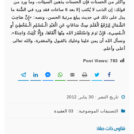
وأكثر من الحسنات فإن الحسنات يذهبن السيئات، وما ورد من
قولك: إن الذنب لا يُكتب إلا بعد 6 ساعات فقد ورد في السُّنة ما
يدل على ذلك في حديث يبلغ مرتبةَ الحسن، ونصه: «إِنَّ صَاحِبَ
الشِّمَالِ لِيَرْفَعُ الْقَلَمَ سِتَّ سَاعَاتٍ عَنِ الْعَبْدِ الْـمُسْلِمِ الْـمُخْطِئِ أَوِ
الْـمُسِيءِ، فَإِنْ نَدِمَ وَاسْتَغْفَرَ الله مِنْهَا أَلْقَاهَا، وَإِلَّا كُتِبَتْ وَاحِدَةً».
ونسأل الله أن يمن علينا وعليك بالقبول والمغفرة، والله تعالى
أعلى وأعلم.
Post Views:
783
تاريخ النشر : 30 يناير, 2012
التصنيفات الموضوعية:
03 العقيدة
فتاوى ذات صلة: