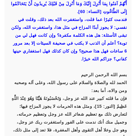
أَنَّهُمْ آمَنُوا بِمَا أُنْزِلَ إِلَيْكَ وَمَا أُنْزِلَ مِنْ قَبْلِكَ يُرِيدُونَ أَنْ يَتَحَاكَمُوا
إِلَى الطَّاغُوتِ [النساء: 60].
فندمت كثيرًا عما قلت، واستغفرت الله بعد ذلك، وقلت في
نفسي: لا يجوز أبدًا المزاح في مثل هذا، واستغفرت الله، ولكن
تبقى الأسئلة: هل هذه الكلمة مكفرة؟ وإن كانت فهل لي من
توبة؟ أعلم أن الذنب لا يكتب في صحيفة السيئات إلا بعد مرور
6 ساعات فهل هذا صحيح؟ وإن كان كذلك فهل استغفاري حينها
كفاني؟ جزاكم الله خيرًا.
بسم الله الرحمن الرحيم
الحمد لله والصلاة والسلام على رسول الله، وعلى آله وصحبه
ومن والاه، أما بعد:
فإن ما قلته كبير عند الله عز وجل، وَتَحْسَبُونَهُ هَيِّنًا وَهُوَ عِنْدَ اللَّهِ
عَظِيمٌ [النور: 15]، ومثل هذه الحرمات لا يجوز المزاح فيها؛
لتعارض ذلك مع تعظيم شعائر الله عز وجل وتعظيم حرماته،
وجميل منك أنك ندمت على الفور واستغفرت ربك عز وجل،
وهو جل وعلا أهل التقوى وأهل المغفرة، فلا تعد إلى مثل ذلك،