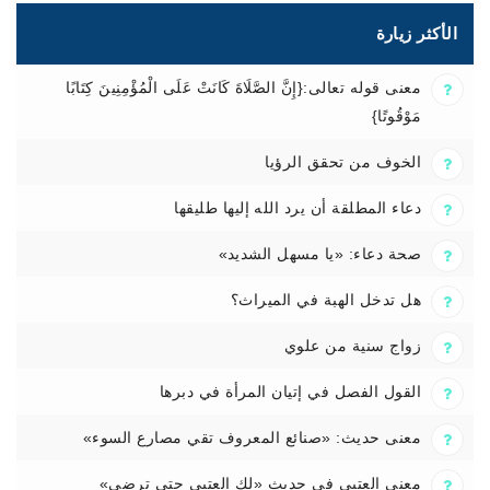
الأكثر زيارة
معنى قوله تعالى:{إِنَّ الصَّلَاةَ كَانَتْ عَلَى الْمُؤْمِنِينَ كِتَابًا
مَوْقُوتًا}
الخوف من تحقق الرؤيا
دعاء المطلقة أن يرد الله إليها طليقها
صحة دعاء: «يا مسهل الشديد»
هل تدخل الهبة في الميراث؟
زواج سنية من علوي
القول الفصل في إتيان المرأة في دبرها
معنى حديث: «صنائع المعروف تقي مصارع السوء»
معنى العتبى في حديث «لك العتبى حتى ترضى»