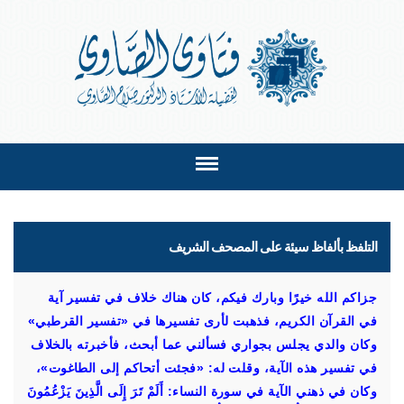
التلفظ بألفاظ سيئة على المصحف الشريف
جزاكم الله خيرًا وبارك فيكم، كان هناك خلاف في تفسير آية
في القرآن الكريم، فذهبت لأرى تفسيرها في «تفسير القرطبي»
وكان والدي يجلس بجواري فسألني عما أبحث، فأخبرته بالخلاف
في تفسير هذه الآية، وقلت له: «فجئت أتحاكم إلى الطاغوت»،
وكان في ذهني الآية في سورة النساء: أَلَمْ تَرَ إِلَى الَّذِينَ يَزْعُمُونَ