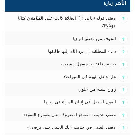
الأكثر زيارة
معنى قوله تعالى:{إِنَّ الصَّلَاةَ كَانَتْ عَلَى الْمُؤْمِنِينَ كِتَابًا
مَوْقُوتًا}
الخوف من تحقق الرؤيا
دعاء المطلقة أن يرد الله إليها طليقها
صحة دعاء: «يا مسهل الشديد»
هل تدخل الهبة في الميراث؟
زواج سنية من علوي
القول الفصل في إتيان المرأة في دبرها
معنى حديث: «صنائع المعروف تقي مصارع السوء»
معنى العتبى في حديث «لك العتبى حتى ترضى»