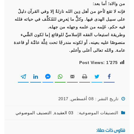
من والاه؛ أما بعد:
فإنه لا تقع لأحدٍ من أهل دِين الله نازلةٌ إلا وفي القرآن دليلٌ
على سبيل الهدى فيها. وكلُّ ما يَعرِض للمُكلَّف في حياته فلله
فيه حكم، عَلِمه من علمه وجهله من جهله.
وطريقة استيعاب الفقه الإسلاميِّ للوقائع إما لكون الشَّيء
منصوصًا عليه بعينه، أو لكونه مندرجًا تحت عِلَّة عامَّة أو قاعدة
عامة. والله تعالى أعلى وأعلم.
Post Views:
1٬275
تاريخ النشر : 08 أغسطس, 2017
التصنيفات الموضوعية:
03 العقيدة
,
التصنيف الموضوعي
فتاوى ذات صلة: