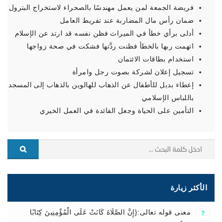
فريضة الجمعة لمن يعمل مهندسًا بالصحراء لاستخراج البترول
ضمان رأس مال المضاربة عند تفريط العامل
أدلى برأي خطأ في الميراث فظن نفسه قد ارتد عن الإسلام
اتهمت ربها بالخطأ فظنت ردَّتها فشكت في صحة زواجها
استخدام بطاقات الائتمان
تسجيل إعلان لشركة بصوت رجل وامرأة
إعطاء بديل للأطفال عن الذهاب للهالوين بالذهاب إلى المسجد
باللباس الإسلامي
التأمين على الحياة وجعل الفائدة في العمل الخيري
الأكثر زيارة
معنى قوله تعالى:{إِنَّ الصَّلَاةَ كَانَتْ عَلَى الْمُؤْمِنِينَ كِتَابًا