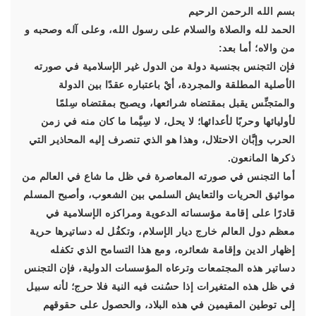
بسم الله الرحمن الرحيم
الحمد لله والصلاة والسلام على رسول الله، وعلى آله وصحبه و
من والاه؛ أما بعد:
فإن التجنس بجنسية دولة من الدول غير الإسلامية في صورته
الأصلية المطلقة والمجردة، أيْ باعتباره عقدًا بين الدولة
والمتجنِّس يقبل بمقتضاه شرائعها، ويصبح بمقتضاه سِلمًا
لأوليائها وحربًا لأعدائها؛ لا يحل، لا سِيَّما ما كان منه في زمن
الحرب وإبَّان الاحتلال، وهذا هو الذي تنصرف إليه المحاذير التي
ذكرها المانعون.
أما التجنس في صورته المعاصرة في ظل ما شاع في العالم من
مواثيق الحريات والتعايش السلمي بين الشعوب، وأصبح المسلم
قادرًا على إقامة مؤسساته الدعوية ومراكزه الإسلامية في
معظم دول العالم خارج ديار الإسلام، وتكفُل له دساتيرها حرية
إظهار الدين وإقامة شعائره، ومع هذا التسامح الذي تكفله
دساتير هذه المجتمعات وترعاه المؤسسات الدولية، فإن التجنس
في ظل هذه المتغيرات إذا حسُنت فيه النية فلا حرج؛ لأنه سبيل
إلى توطين المقيمين في هذه البلاد، والحصول على حقوقهم