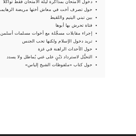
دخول الامتحان بمذاكرة ليلة الامتحان فقط تواكلًا
حول تصرف أخت في معاش أختها مريضة الزهايمر
بين تبني اليتيم واللقيط
فتاة تحرش بها أبوها
إجراء مقابلات مسجَّلة مع أخوات مسلمات أسلمن ح
تريد دخول الإسلام ولكنها تحب الجنس
حول الأحداث الراهنة في غزة
التحيُّل لاسترداد دَيْنٍ على غني يُماطل ولا يسدد
حول كتاب «ملفوظات الشيخ إلياس»