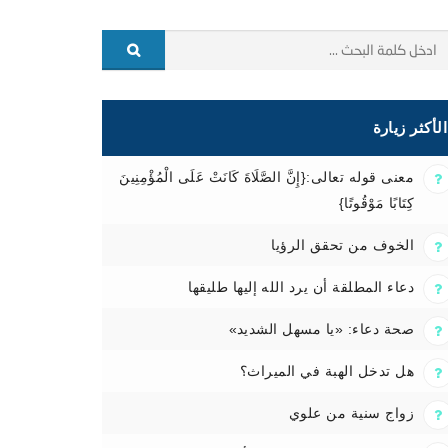
الأكثر زيارة
معنى قوله تعالى:{إِنَّ الصَّلَاةَ كَانَتْ عَلَى الْمُؤْمِنِينَ
كِتَابًا مَوْقُوتًا}
الخوف من تحقق الرؤيا
دعاء المطلقة أن يرد الله إليها طليقها
صحة دعاء: «يا مسهل الشديد»
هل تدخل الهبة في الميراث؟
زواج سنية من علوي