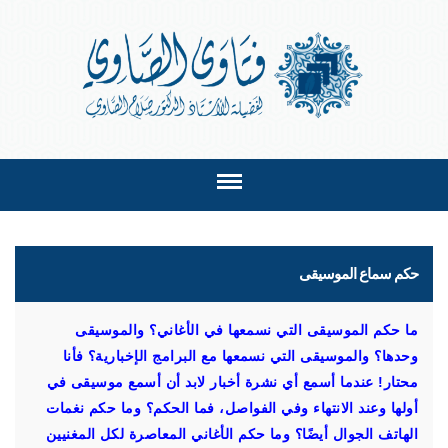
حكم سماع الموسيقى
ما حكم الموسيقى التي نسمعها في الأغاني؟ والموسيقى
وحدها؟ والموسيقى التي نسمعها مع البرامج الإخبارية؟ فأنا
محتار! عندما أسمع أي نشرة أخبار لابد أن أسمع موسيقى في
أولها وعند الانتهاء وفي الفواصل، فما الحكم؟ وما حكم نغمات
الهاتف الجوال أيضًا؟ وما حكم الأغاني المعاصرة لكل المغنيين