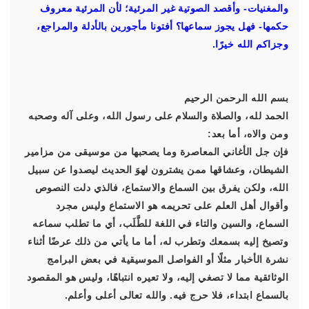
والمغنيات- وأقصد الصوتية غير المرئية؛ لأن المرئية معروف
حكمها- فهل يجوز سماعها؟ أفتونا مأجورين بالأدلة والمراجع،
وجزاكم الله خيرًا.
بسم الله الرحمن الرحيم
الحمد لله، والصلاة والسلام على رسول الله، وعلى آله وصحبه
ومن والاه، أما بعد:
فإن جل الأغاني المعاصرة وما يصحبها من موسيقى من مزامير
الشيطان، وعشاقها ممن يشترون لهوَ الحديث ليصدوا عن سبيل
الله، ولكن يفرق بين السماع والاستماع، فالذي دلت النصوص
وأقوال أهل العلم على تحريمه هو الاستماع وليس مجرد
السماع، والسين والتاء في اللغة للطَّلَب، أي ما تطلب سماعه
وتصيخ إليه بسمعك وتطرب له، أما ما يأتي من ذلك عرضًا أثناء
نشرة الأخبار مثلًا أو الفواصل الموسيقية في بعض البرامج
الوثائقية مما لا تصغي إليه، ولا تعيره انتباهًا، وليس هو المقصود
بالسماع ابتداء، فلا حرج فيه. والله تعالى أعلى وأعلم.