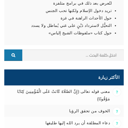
لتُعرض بعد ذلك في برامج متلفزة
تريد دخول الإسلام ولكنها تحب الجنس
حول الأحداث الراهنة في غزة
التحيُّل لاسترداد دَيْنٍ على غني يُماطل ولا يسدد
حول كتاب «ملفوظات الشيخ إلياس»
الأكثر زيارة
معنى قوله تعالى:{إِنَّ الصَّلَاةَ كَانَتْ عَلَى الْمُؤْمِنِينَ كِتَابًا
مَوْقُوتًا}
الخوف من تحقق الرؤيا
دعاء المطلقة أن يرد الله إليها طليقها