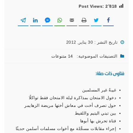
Post Views:
2٬818
تاريخ النشر : 30 يناير, 2012
التصنيفات الموضوعية:
14 متنوعات
فتاوى ذات صلة:
غيبةُ غير المسلمين
دخول الامتحان بمذاكرة ليلة الامتحان فقط تواكلًا
حول تصرف أخت في معاش أختها مريضة الزهايمر
بين تبني اليتيم واللقيط
فتاة تحرش بها أبوها
إجراء مقابلات مسجَّلة مع أخوات مسلمات أسلمن حديثًا