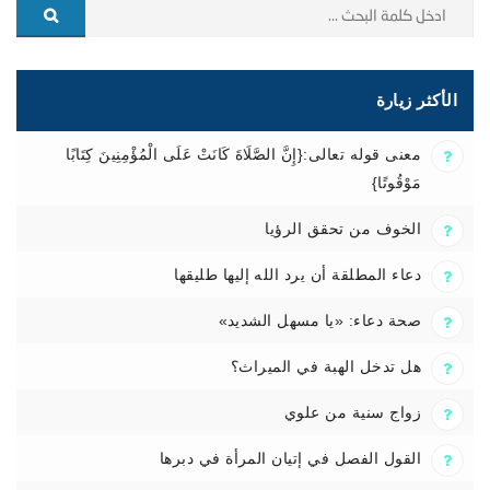
الأكثر زيارة
معنى قوله تعالى:{إِنَّ الصَّلَاةَ كَانَتْ عَلَى الْمُؤْمِنِينَ كِتَابًا
مَوْقُوتًا}
الخوف من تحقق الرؤيا
دعاء المطلقة أن يرد الله إليها طليقها
صحة دعاء: «يا مسهل الشديد»
هل تدخل الهبة في الميراث؟
زواج سنية من علوي
القول الفصل في إتيان المرأة في دبرها