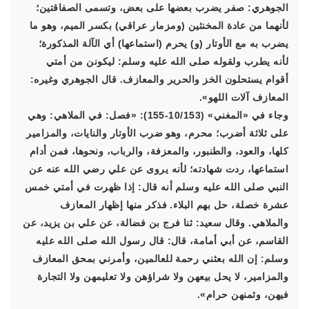
الجوهري: صفر يضرب بعضها على بعض، وتسمى الصفاقتين؛
لأنهما من عادة المخنثين (ومزمار عراقي) بكسر الميم، وهو ما
يضرب به مع الأوتار (و) يحرم (استماعها) أي الآلة المذكورة؛
لأنه يطرب ولقوله صلى الله عليه وسلم: ليكونن من أمتي
أقوام يستحلون الخز والحرير والمعازف. قال الجوهري وغيره:
المعازف آلات اللهو».
وجاء في «المغني» (10/153-155): «فصل: في الملاهي: وهي
على ثلاثة أضرب؛ محرم، وهو ضرب الأوتار والنايات، والمزامير
كلها، والعود، والطنبور، والمعزفة، والرباب، ونحوها، فمن أدام
استماعها، ردت شهادته؛ لأنه يروى عن علي رضي الله عنه عن
النبي صلى الله عليه وسلم أنه قال: إذا ظهرت في أمتي خمس
عشرة خصلة، حل بهم البلاء. فذكر منها إظهار المعازف
والملاهي. وقال سعيد: ثنا فرج بن فضالة، عن علي بن يزيد، عن
القاسم، عن أبي أمامة، قال: قال رسول الله صلى الله عليه
وسلم: إن الله بعثني رحمة للعالمين، وأمرني بمحق المعازف
والمزامير، لا يحل بيعهن ولا شراؤهن ولا تعليمهن ولا التجارة
فيهن، وثمنهن حرام».