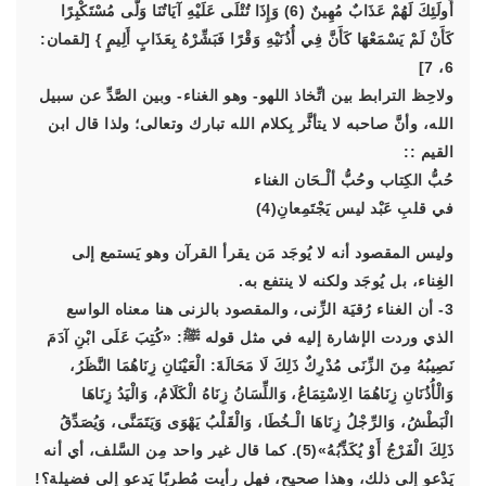
أُولَئِكَ لَهُمْ عَذَابٌ مُهِينٌ (6) وَإِذَا تُتْلَى عَلَيْهِ آيَاتُنَا وَلَّى مُسْتَكْبِرًا
كَأَنْ لَمْ يَسْمَعْهَا كَأَنَّ فِي أُذُنَيْهِ وَقْرًا فَبَشِّرْهُ بِعَذَابٍ أَلِيمٍ } [لقمان:
6، 7]
ولاحِظ الترابط بين اتِّخاذ اللهو- وهو الغناء- وبين الصَّدِّ عن سبيل
الله، وأنَّ صاحبه لا يتأثَّر بِكلام الله تبارك وتعالى؛ ولذا قال ابن
القيم ::
حُبُّ الكِتاب وحُبُّ ألْـحَان الغناء
في قلبِ عَبْد ليس يَجْتَمِعانِ(4)
وليس المقصود أنه لا يُوجَد مَن يقرأ القرآن وهو يَستمع إلى
الغِناء، بل يُوجَد ولكنه لا ينتفع به.
3- أن الغناء رُقيَة الزِّنى، والمقصود بالزنى هنا معناه الواسع
الذي وردت الإشارة إليه في مثل قوله ﷺ: «كُتِبَ عَلَى ابْنِ آدَمَ
نَصِيبُهُ مِنَ الزِّنَى مُدْرِكٌ ذَلِكَ لَا مَحَالَةَ: الْعَيْنَانِ زِنَاهُمَا النَّظَرُ،
وَالْأُذُنَانِ زِنَاهُمَا الِاسْتِمَاعُ، وَاللِّسَانُ زِنَاهُ الْكَلَامُ، وَالْيَدُ زِنَاهَا
الْبَطْشُ، وَالرِّجْلُ زِنَاهَا الْـخُطَا، وَالْقَلْبُ يَهْوَى وَيَتَمَنَّى، وَيُصَدِّقُ
ذَلِكَ الْفَرْجُ أَوْ يُكَذِّبُهُ»(5). كما قال غير واحد مِن السَّلف، أي أنه
يَدْعو إلى ذلك، وهذا صحيح، فهل رأيت مُطرِبًا يَدعو إلى فضيلة؟!