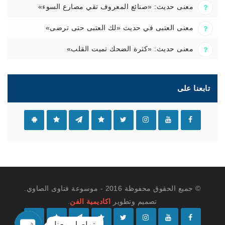
معنى حديث: «صنائع المعروف تقي مصارع السوء»
معنى العتبى في حديث «لك العتبى حتى ترضى»
معنى حديث: «كثرة الضحك تميت القلب»
تابعنا على
© جميع الحقوق محفوظة 2016 - موسوعة فتاوى الصاوي.
تصميم وتطوير
اكاديمية الفن
.
تواصل معنا