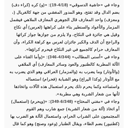
وجاء في «حاشية الدسوقي» (4/18-19): «(و) كره (كراء دف)
بضم الدال وقد تفتح، وهو المدور المغشي من جهة كالغربال (،
ومعزف) واحد المعازف قال الجوهري المعازف الملاهي فيشمل
المزمار والأعواد والسنطير بناء على كراهتها (لعرس) أي نكاح
وقيل هي جائزة في النكاح، ولا يلزم من جوازها جواز كرائها
والراجح أن الدف والكبر جائزان لعرس مع كراهة الكراء، وأن
المعازف حرام كالجميع في غير النكاح فيحرم كراؤها».
وجاء في «أسنى المطالب» (4/344-346): «(وأما الغناء على
الآلة المطربة كالطنبور والعود وسائر المعازف) أي الملاهي
(والأوتار) وما يضرب به (والمزمار) العراقي وهو الذي يضرب به
مع الأوتار (وكذا اليراع) وهو الشبابة (فحرام) استعماله
واستماعه وكما يحرم ذلك يحرم استعمال هذه الآلات واتخاذها
لأنها من شعار الشربة وهي مطربة».
وجاء في «مغني المحتاج» (6/348-349): «(ويحرم) (استعمال)
أو اتخاذ (آلة من شعار الشربة) جمع شارب وهم القوم
المجتمعون على الشراب الحرام، واستعمال الآلة هو الضرب بها
(كطنبور) بضم الطاء، ويقال الطنبار (وعود وصنج) وهو كما قال