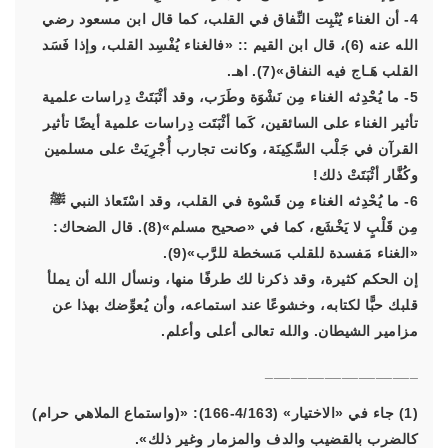
4- أن الغناء يُنْبِت النِّفاق في القلب، كما قال ابن مسعود رضي
الله عنه (6)، قال ابن القيم :: «فالغناء يُفْسِد القلب، وإذا فَسَد
القلب هَـاج فيه النفاق»(7). اهـ.
5- ما يُحْدِثه الغناء مِن نَشْوَة وطَرَب، وقد أثْبَتَتْ دِراسات علمية
تأثير الغناء على السائقين، كَما أثْبَتَت دِراسات علمية أيضًا تأثير
القرآن في جَلْب السَّكِينَة، وكانت تجارب أُجْرِيَتْ على مسلمين
وكُفَّار أثْبَتَتْ ذلك!
6- ما يُحْدِثه الغناء مِن قَسْوة في القلب، وقد اسْتَعاذ النبي ﷺ
مِن قَلْبٍ لا يَخْشَع، كما في «صحيح مسلم»(8). قال الضحاك:
«الغناء مَفسدة للقلب مَسخطة للرَّب»(9).
إن الحكم كثيرة، وقد ذكرنا لك طرفًا منها، ونسأل الله أن يملأ
قلبك حبًّا لكتابه، وخشوعًا عند استماعه، وأن يُعوِّضك بهذا عن
مزامير الشيطان. والله تعالى أعلى وأعلم.
__________________
(1) جاء في «الاختيار» (4/163-166): «(واستماع الملاهي حرام)
كالضرب بالقضيب والدف والمزمار وغير ذلك».