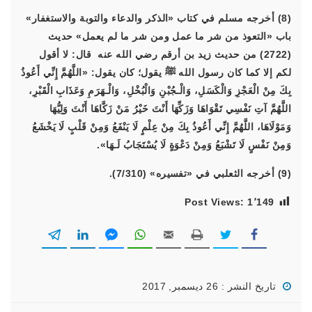
(8) أخرجه مسلم في كتاب «الذكر والدعاء والتوبة والاستغفار»
باب «التعوذ من شر ما عمل ومن شر ما لم يعمل» حديث
(2722) من حديث زيد بن أرقم رضي الله عنه قال: لا أقول
لكم إلا كما كان رسول الله ﷺ يقول؛ كان يقول: «اللَّهُمَّ إِنِّي أَعُوذُ
بِكَ مِنْ الْعَجْزِ وَالْكَسَلِ، وَالْـجُبْنِ وَالْبُخْلِ، وَالْـهَرَمِ وَعَذَابِ الْقَبْرِ،
اللَّهُمَّ آتِ نَفْسِي تَقْوَاهَا وَزَكِّهَا أَنْتَ خَيْرُ مَنْ زَكَّاهَا أَنْتَ وَلِيُّهَا
وَمَوْلَاهَا، اللَّهُمَّ إِنِّي أَعُوذُ بِكَ مِنْ عِلْمٍ لَا يَنْفَعُ وَمِنْ قَلْبٍ لَا يَخْشَعُ
وَمِنْ نَفْسٍ لَا تَشْبَعُ وَمِنْ دَعْوَةٍ لَا يُسْتَجَابُ لَـهَا».
(9) أخرجه الثعلبي في «تفسيره» (7/310).
Post Views:
1٬149
تاريخ النشر : 26 ديسمبر, 2017