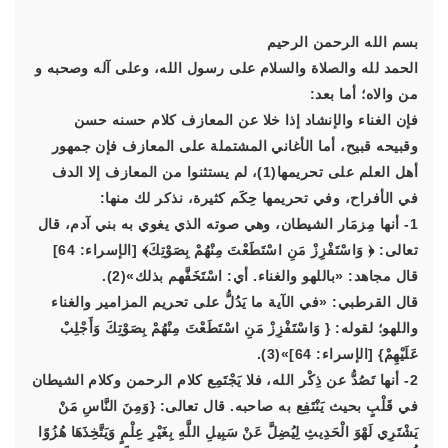
بسم الله الرحمن الرحيم
الحمد لله والصلاة والسلام على رسول الله، وعلى آله وصحبه و
من والاه؛ أما بعد:
فإن الغناء والإنشاد إذا خلا عن المعازف كلام حسنه حسن
وقبيحه قبيح، أما الأغاني المشتملة على المعازف فإن جمهور
أهل العلم على تحريمها(1)، لم يستثنوا من المعازف إلا الدف
في الأفراح، وفي تحريمها حِكَم كثيرة، نذكر لك منها:
1- أنها مِزمَار الشيطان، وهي صوته الذي يغوي به بني آدم، قال
تعالى:
﴿ وَاسْتَفْزِزْ مَنِ اسْتَطَعْتَ مِنْهُمْ بِصَوْتِكَ﴾
[الإسراء: 64]
قال مجاهد: «باللهو والغناء. أي: اسْتَخَفَّهم بذلك»(2).
قال القرطبي: «في الآية ما يَدُلُّ على تحريم المزامير والغناء
واللهو؛ لقوله: { وَاسْتَفْزِزْ مَنِ اسْتَطَعْتَ مِنْهُمْ بِصَوْتِكَ وَأَجْلِبْ
عَلَيْهِمْ} [الإسراء: 64]»(3).
2- أنها تَصُدُّ عن ذِكْر الله، فلا يَجْتَمِع كلام الرحمن وكلام الشيطان
في قَلْبٍ بحيث يَنْتَفِع به صاحبه. قال تعالى: {وَمِنَ النَّاسِ مَنْ
يَشْتَرِي لَهْوَ الْحَدِيثِ لِيُضِلَّ عَنْ سَبِيلِ اللَّهِ بِغَيْرِ عِلْمٍ وَيَتَّخِذَهَا هُزُوًا