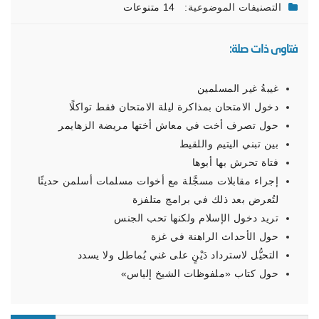
التصنيفات الموضوعية:
14 متنوعات
فتاوى ذات صلة:
غيبةُ غير المسلمين
دخول الامتحان بمذاكرة ليلة الامتحان فقط تواكلًا
حول تصرف أخت في معاش أختها مريضة الزهايمر
بين تبني اليتيم واللقيط
فتاة تحرش بها أبوها
إجراء مقابلات مسجَّلة مع أخوات مسلمات أسلمن حديثًا
لتُعرض بعد ذلك في برامج متلفزة
تريد دخول الإسلام ولكنها تحب الجنس
حول الأحداث الراهنة في غزة
التحيُّل لاسترداد دَيْنٍ على غني يُماطل ولا يسدد
حول كتاب «ملفوظات الشيخ إلياس»