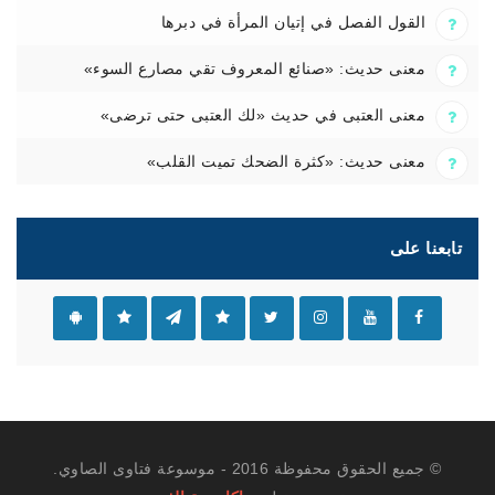
القول الفصل في إتيان المرأة في دبرها
معنى حديث: «صنائع المعروف تقي مصارع السوء»
معنى العتبى في حديث «لك العتبى حتى ترضى»
معنى حديث: «كثرة الضحك تميت القلب»
تابعنا على
© جميع الحقوق محفوظة 2016 - موسوعة فتاوى الصاوي.