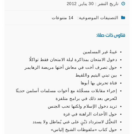
تاريخ النشر : 30 يناير, 2012
التصنيفات الموضوعية:
14 متنوعات
فتاوى ذات صلة:
غيبةُ غير المسلمين
دخول الامتحان بمذاكرة ليلة الامتحان فقط تواكلًا
حول تصرف أخت في معاش أختها مريضة الزهايمر
بين تبني اليتيم واللقيط
فتاة تحرش بها أبوها
إجراء مقابلات مسجَّلة مع أخوات مسلمات أسلمن حديثًا
لتُعرض بعد ذلك في برامج متلفزة
تريد دخول الإسلام ولكنها تحب الجنس
حول الأحداث الراهنة في غزة
التحيُّل لاسترداد دَيْنٍ على غني يُماطل ولا يسدد
حول كتاب «ملفوظات الشيخ إلياس»