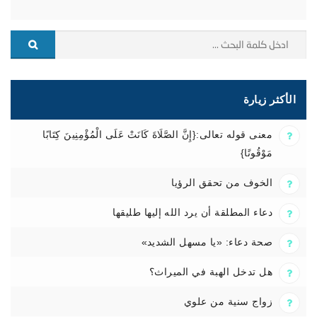
الأكثر زيارة
معنى قوله تعالى:{إِنَّ الصَّلَاةَ كَانَتْ عَلَى الْمُؤْمِنِينَ كِتَابًا
مَوْقُوتًا}
الخوف من تحقق الرؤيا
دعاء المطلقة أن يرد الله إليها طليقها
صحة دعاء: «يا مسهل الشديد»
هل تدخل الهبة في الميراث؟
زواج سنية من علوي