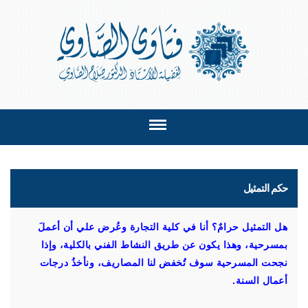
حكم التمثيل
هل التمثيل حرامٌ؟ أنا في كلية التجارة وعُرض علي أن أعملَ
بمسرحية، وهذا يكون عن طريق النشاط الفني بالكلية، وإذا
نجحت المسرحية سوف تُخفض لنا المصاريف، ونأخذُ درجات
أعمال السنة.