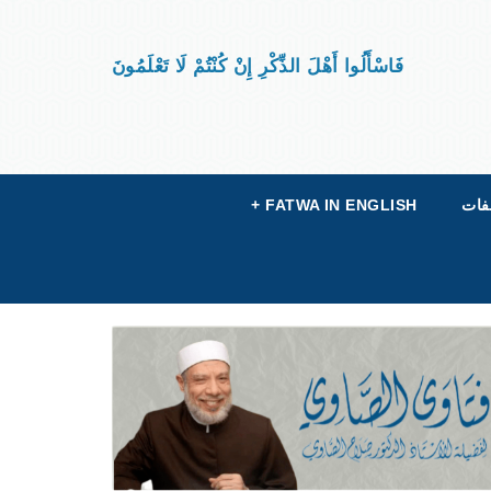
فَاسْأَلُوا أَهْلَ الذِّكْرِ إِنْ كُنْتُمْ لَا تَعْلَمُونَ
فات
FATWA IN ENGLISH
+