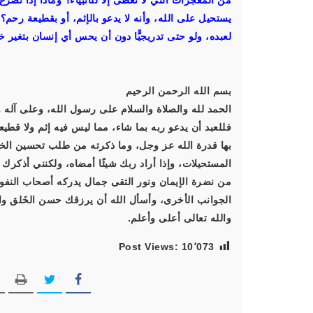
من المعجزات التي لا تعطى إلا للأنبياء؟ وماذا إذا تضر
يستحيل على الله، وأنه لا يدعو بالإثم، أو بقطيعة رحم
لعبده، ولو حتى تدريجيًّا دون أن يحس أي إنسان بتغير خل
بسم الله الرحمن الرحيم
الحمد لله والصلاة والسلام على رسول الله، وعلى آله و
فللعبد أن يدعو ربه بما شاء، مما ليس فيه إثم ولا قطيع
بها قدرة الله عز وجل، وما ذكرته من طلب تحسين الخل
المستحيلات، وإذا أراد ربك شيئًا أمضاه، ولكنني أذكر
من نضرة الإيمان ونور التقى جمال يدركه أصحاب الن
الجوانب الأخرى، وأسأل الله أن يرزقك حسن الخَلق والخ
والله تعالى أعلى وأعلم.
Post Views:
10٬073