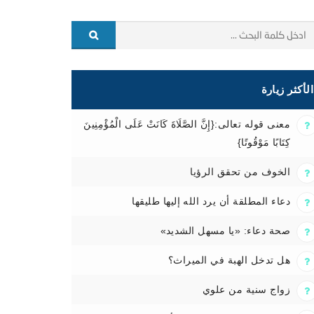
الأكثر زيارة
معنى قوله تعالى:{إِنَّ الصَّلَاةَ كَانَتْ عَلَى الْمُؤْمِنِينَ
كِتَابًا مَوْقُوتًا}
الخوف من تحقق الرؤيا
دعاء المطلقة أن يرد الله إليها طليقها
صحة دعاء: «يا مسهل الشديد»
هل تدخل الهبة في الميراث؟
زواج سنية من علوي