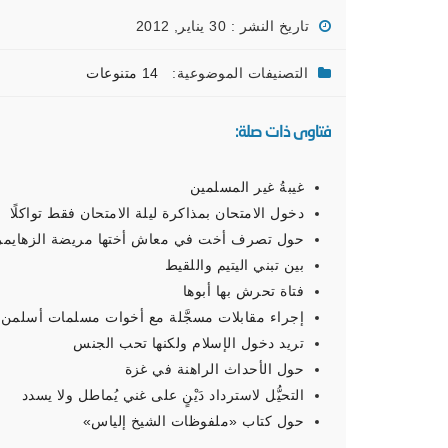
تاريخ النشر : 30 يناير, 2012
التصنيفات الموضوعية:
14 متنوعات
فتاوى ذات صلة:
غيبةُ غير المسلمين
دخول الامتحان بمذاكرة ليلة الامتحان فقط تواكلًا
حول تصرف أخت في معاش أختها مريضة الزهايمر
بين تبني اليتيم واللقيط
فتاة تحرش بها أبوها
إجراء مقابلات مسجَّلة مع أخوات مسلمات أسلمن ح
تريد دخول الإسلام ولكنها تحب الجنس
حول الأحداث الراهنة في غزة
التحيُّل لاسترداد دَيْنٍ على غني يُماطل ولا يسدد
حول كتاب «ملفوظات الشيخ إلياس»