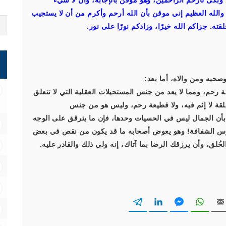
ع وبكى لأرحم الراحمين، وهو موقن بالإجابة، وأن لا شيء
؟ والله العظيم إني موقن بأن الله أرحم وأكرم من أن لا يستجيب
قته. جزاكم الله خيرًا، وزادكم نورًا على نور.
صحبه ومن والاه، أما بعد:
ة رحم، ومما لا يعد من جنس المستحيلات العقلية التي لا تتعلق
قة لا إثم فيه، ولا قطيعة رحم، وليس هو من جنس
ك بأن الجمال ليس في الحسيات وحدها، فإن ما يترقق على الوجه
فوس الشفافة! وهو يعوض أصحابه ما قد يكون من نقص في بعض
ُلق، وأن يرزقك الرضا بما آتاك، إنه ولي ذلك والقادر عليه.