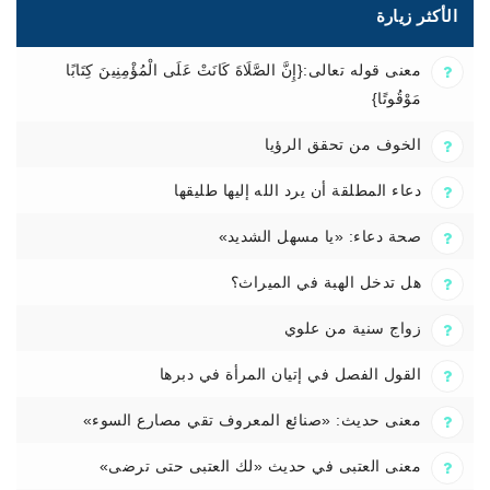
الأكثر زيارة
معنى قوله تعالى:{إِنَّ الصَّلَاةَ كَانَتْ عَلَى الْمُؤْمِنِينَ كِتَابًا
مَوْقُوتًا}
الخوف من تحقق الرؤيا
دعاء المطلقة أن يرد الله إليها طليقها
صحة دعاء: «يا مسهل الشديد»
هل تدخل الهبة في الميراث؟
زواج سنية من علوي
القول الفصل في إتيان المرأة في دبرها
معنى حديث: «صنائع المعروف تقي مصارع السوء»
معنى العتبى في حديث «لك العتبى حتى ترضى»