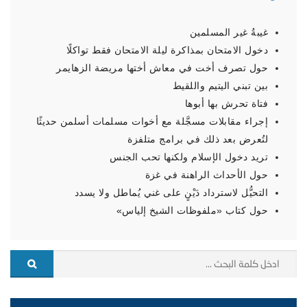
غيبةُ غير المسلمين
دخول الامتحان بمذاكرة ليلة الامتحان فقط تواكلًا
حول تصرف أخت في معاش أختها مريضة الزهايمر
بين تبني اليتيم واللقيط
فتاة تحرش بها أبوها
إجراء مقابلات مسجَّلة مع أخوات مسلمات أسلمن حديثًا
لتُعرض بعد ذلك في برامج متلفزة
تريد دخول الإسلام ولكنها تحب الجنس
حول الأحداث الراهنة في غزة
التحيُّل لاسترداد دَيْنٍ على غني يُماطل ولا يسدد
حول كتاب «ملفوظات الشيخ إلياس»