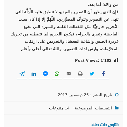
من والاه؛ أما بعد:
فإن الذي يظهر أن التصوير بالفيديو لا تنطبق عليه الأَدِلَّة التي
تنهى عن التصوير وتتوعَّد المصوِّرين، اللَّهُمَّ إلا إذا كان سبب
التَّحريم خارجيًّا مثل اللقطات الفاتنة والمثيرة التي تشيع
الفاحشة وتغري بالحرام، فيكون التَّحريم لما تتضمَّنه من تحريك
غريزة الجنس وإشاعة الفحشاء والتحريض على ارتكاب
المحرَّمات، وليس لذات التصوير. واللهُ تعالى أعلى وأعلم.
Post Views:
1٬192
تاريخ النشر : 26 ديسمبر, 2017
التصنيفات الموضوعية:
14 متنوعات
فتاوى ذات صلة: