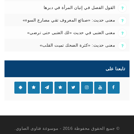
القول الفصل في إتيان المرأة في دبرها
معنى حديث: «صنائع المعروف تقي مصارع السوء»
معنى العتبى في حديث «لك العتبى حتى ترضى»
معنى حديث: «كثرة الضحك تميت القلب»
تابعنا على
© جميع الحقوق محفوظة 2016 - موسوعة فتاوى الصاوي.