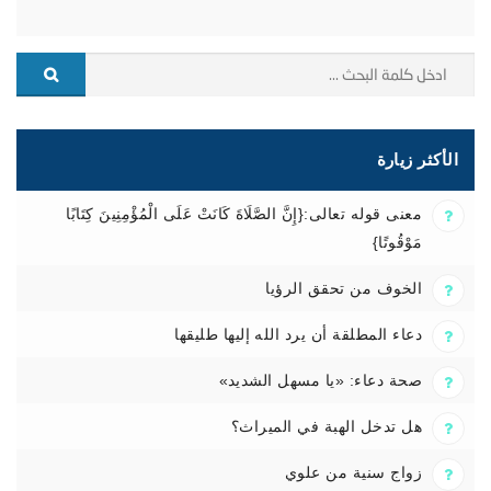
الأكثر زيارة
معنى قوله تعالى:{إِنَّ الصَّلَاةَ كَانَتْ عَلَى الْمُؤْمِنِينَ كِتَابًا
مَوْقُوتًا}
الخوف من تحقق الرؤيا
دعاء المطلقة أن يرد الله إليها طليقها
صحة دعاء: «يا مسهل الشديد»
هل تدخل الهبة في الميراث؟
زواج سنية من علوي