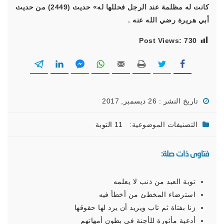
كانت له مظلمة عند الرجل فحللها له» حديث (2449) من حديث
أبي هريرة رضي الله عنه .
Post Views:
730
تاريخ النشر : 26 ديسمبر, 2017
التصنيفات الموضوعية:
11 التوبة
فتاوى ذات صلة:
توبة العبد من ذنب لا يعلمه
استرضاء المخطئ من أخطأ فيه
زنا بفتاة ثم تاب ويريد أن يرد لها حقوقها
أدعية مأثورة للأجنة في بطون أمهاتهم