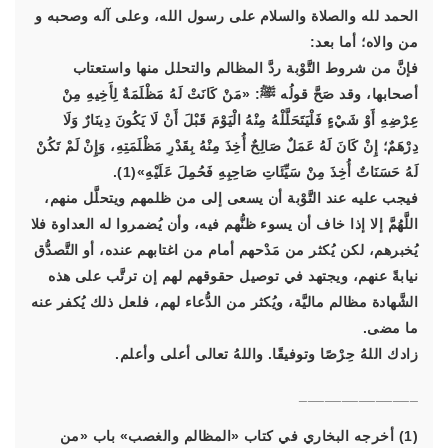
الحمد لله والصلاة والسلام على رسول الله، وعلى آله وصحبه و
من والاه؛ أما بعد:
فإنَّ من شروط التَّوْبة ردَّ المظالم والتحلل منها واستعتاب
أصحابها، وقد صَحَّ قولُه ﷺ:
«مَنْ كَانَتْ لَهُ مَظْلَمَةٌ لِأَخِيهِ مِنْ
عِرْضِهِ أَوْ شَيْءٍ فَلْيَتَحَلَّلْهُ مِنْهُ الْيَوْمَ قَبْلَ أَنْ لَا يَكُونَ دِينَارٌ وَلَا
دِرْهَمٌ؛ إِنْ كَانَ لَهُ عَمَلٌ صَالِحٌ أُخِذَ مِنْهُ بِقَدْرِ مَظْلَمَتِهِ، وَإِنْ لَمْ تَكُنْ
لَهُ حَسَنَاتٌ أُخِذَ مِنْ سَيِّئَاتِ صَاحِبِهِ فَحُمِلَ عَلَيْهِ»
(1).
فيجب عليه عند التَّوْبة أن يسعى إلى من ظلمهم ويتحلَّل منهم،
اللَّهُمَّ إلا إذا خاف أن يسوء ظنُّهم فيه، وأن يُضمروا له العداوة فلا
يُخبرهم، لكن يُكثر من مَدْحهم أمام من اغتابهم عنده، أو التَّصدُّق
نيابةً عنهم، ويجتهد في توصيل حقوقهم لهم إن ترتَّب على هذه
الشَّهادة مظالم ماليَّة، ويُكثر من الدُّعاء لهم، فلعل ذلك يُكفر عنه
ما مضى.
زادك اللهُ حِرْصًا وتوفيقًا. واللهُ تعالى أعلى وأعلم.
______________
(1) أخرجه البخاري في كتاب «المظالم والغصب» باب «من