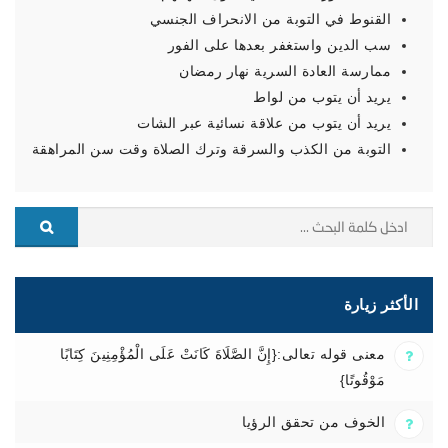
القنوط في التوبة من الانحراف الجنسي
سب الدين واستغفر بعدها على الفور
ممارسة العادة السرية نهار رمضان
يريد أن يتوب من لواط
يريد أن يتوب من علاقة نسائية عبر الشات
التوبة من الكذب والسرقة وترك الصلاة وقت سن المراهقة
الأكثر زيارة
معنى قوله تعالى:{إِنَّ الصَّلَاةَ كَانَتْ عَلَى الْمُؤْمِنِينَ كِتَابًا
مَوْقُوتًا}
الخوف من تحقق الرؤيا