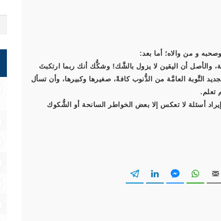
صحبه و من والاه؛ أما بعد:
، والأصل أن اليقين لا يزول بالشَّك! وشكُّك أنك ربما ارتكبتَ
ديد التَّوبة العامَّة من الذُّنوب كافةً، صغيرها وكبيرها، وأن تسأل
 تعلم.
راد أسئلة لا تعكس إلا بعض الخواطر السانحة أو الشُّكوك