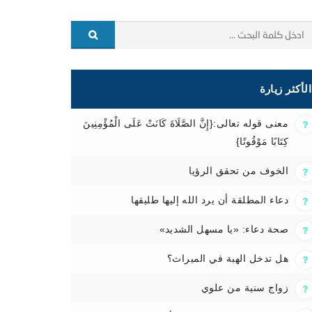
الأكثر زيارة
معنى قوله تعالى:{إِنَّ الصَّلَاةَ كَانَتْ عَلَى الْمُؤْمِنِينَ
كِتَابًا مَوْقُوتًا}
الخوف من تحقق الرؤيا
دعاء المطلقة أن يرد الله إليها طليقها
صحة دعاء: «يا مسهل الشديد»
هل تدخل الهبة في الميراث؟
زواج سنية من علوي