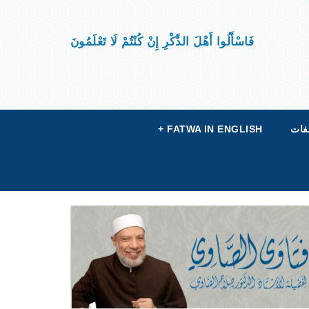
فَاسْأَلُوا أَهْلَ الذِّكْرِ إِنْ كُنْتُمْ لَا تَعْلَمُونَ
فات
FATWA IN ENGLISH
+