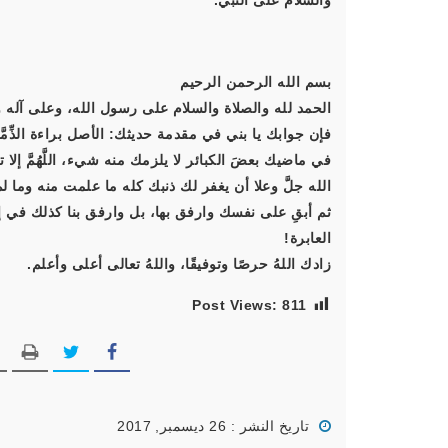
والسَّلام على النَّبيِّ.
بسم الله الرحمن الرحيم
الحمد لله والصلاة والسلام على رسول الله، وعلى آله و
فإن جوابك يا بني في مقدمة حديثك: الأصل براءة الذِّمَّة
في ماضيك بعضَ الكبائر لا يلزمك منه شيء، اللَّهُمَّ إلا تج
الله جلَّ وعلا أن يغفر لك ذنبك كله ما علمت منه وما لم
ثم أبقِ على نفسك وارفق بها، بل وارفق بنا كذلك في إي
العابرة!
زادك اللهُ حرصًا وتوفيقًا، واللهُ تعالى أعلى وأعلم.
Post Views:
811
تاريخ النشر : 26 ديسمبر, 2017