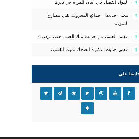
القول الفصل في إتيان المرأة في دبرها
معنى حديث: «صنائع المعروف تقي مصارع
السوء»
معنى العتبى في حديث «لك العتبى حتى ترضى»
معنى حديث: «كثرة الضحك تميت القلب»
تابعنا على