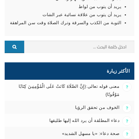
يريد أن يتوب من لواط
يريد أن يتوب من علاقة نسائية عبر الشات
التوبة من الكذب والسرقة وترك الصلاة وقت سن المراهقة
الأكثر زيارة
معنى قوله تعالى:{إِنَّ الصَّلَاةَ كَانَتْ عَلَى الْمُؤْمِنِينَ كِتَابًا
مَوْقُوتًا}
الخوف من تحقق الرؤيا
دعاء المطلقة أن يرد الله إليها طليقها
صحة دعاء: «يا مسهل الشديد»