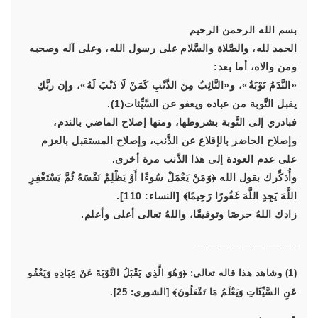
بسم الله الرحمن الرحيم
الحمد لله، والصَّلاة والسَّلام على رسول الله، وعلى آله وصحبه
ومن والاه، أما بعد:
«النَّدَمُ تَوْبَةٌ»، و«التَّائِبُ مِنَ الذَّنْبِ كَمَنْ لَا ذَنْبَ لَهُ»، وإن ربَّكِ
يقبل التَّوبة من عباده ويعفو عن السَّيِّئات(1).
فبادري إلى التَّوبة بشروطها، ومنها إصلاح الماضي بالندم،
وإصلاح الحاضر بالإقلاع عن الذَّنب، وإصلاح المستقبل بالعزم
على عدم العودة إلى هذا الذَّنب مرة أخرى.
وأُذكِّرك بقول الله
﴿وَمَنْ يَعْمَلْ سُوءًا أَوْ يَظْلِمْ نَفْسَهُ ثُمَّ يَسْتَغْفِرِ
اللَّهَ يَجِدِ اللَّهَ غَفُورًا رَحِيمًا﴾
[النساء: 110].
زادك اللهُ حرصًا وتوفيقًا، واللهُ تعالى أعلى وأعلم.
_________________
(1) وشاهد هذا قاله تعالى:
﴿وَهُوَ الَّذِي يَقْبَلُ التَّوْبَةَ عَنْ عِبَادِهِ وَيَعْفُو
عَنِ السَّيِّئَاتِ وَيَعْلَمُ مَا تَفْعَلُونَ﴾
[الشورى: 25].