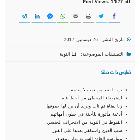
Post Views:
1٬577
تاريخ النشر : 26 ديسمبر, 2017
التصنيفات الموضوعية:
11 التوبة
فتاوى ذات صلة:
توبة العبد من ذنب لا يعلمه
استرضاء المخطئ من أخطأ فيه
زنا بفتاة ثم تاب ويريد أن يرد لها حقوقها
أدعية مأثورة للأجنة في بطون أمهاتهم
القنوط في التوبة من الانحراف الجنسي
سب الدين واستغفر بعدها على الفور
ممارسة العادة السرية نهار رمضان