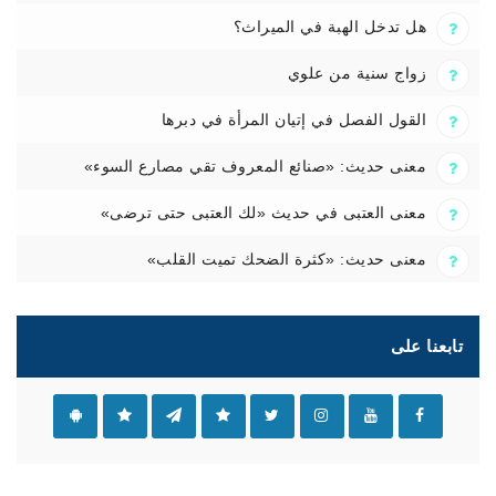
هل تدخل الهبة في الميراث؟
زواج سنية من علوي
القول الفصل في إتيان المرأة في دبرها
معنى حديث: «صنائع المعروف تقي مصارع السوء»
معنى العتبى في حديث «لك العتبى حتى ترضى»
معنى حديث: «كثرة الضحك تميت القلب»
تابعنا على