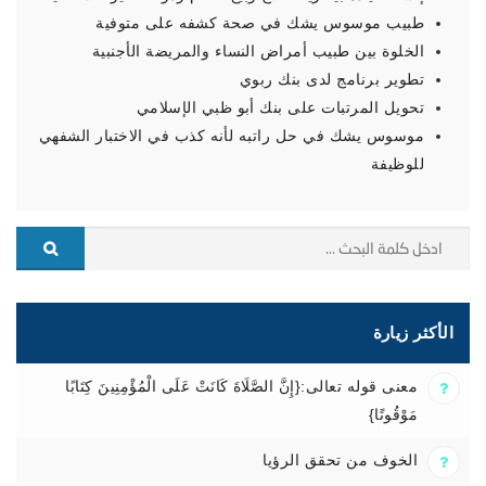
طبيب موسوس يشك في صحة كشفه على متوفية
الخلوة بين طبيب أمراض النساء والمريضة الأجنبية
تطوير برنامج لدى بنك ربوي
تحويل المرتبات على بنك أبو ظبي الإسلامي
موسوس يشك في حل راتبه لأنه كذب في الاختبار الشفهي
للوظيفة
الأكثر زيارة
معنى قوله تعالى:{إِنَّ الصَّلَاةَ كَانَتْ عَلَى الْمُؤْمِنِينَ كِتَابًا
مَوْقُوتًا}
الخوف من تحقق الرؤيا