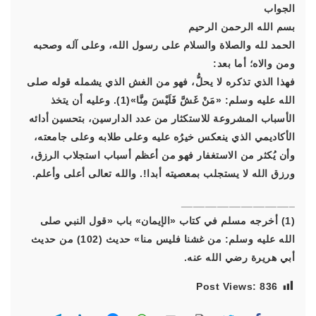
الجواب
بسم الله الرحمن الرحيم
الحمد لله والصلاة والسلام على رسول الله، وعلى آله وصحبه
ومن والاه؛ أما بعد:
فهذا الذي تذكره لا يحلُّ، فهو من الغش الذي يشمله قوله صلى
الله عليه وسلم: «مَنْ غَشَّ فَلَيْسَ مِنَّا»(1). وعليه أن يتخذ
الأسباب المشروعة للاستكثار من عدد الدارسين، بتحسين أدائه
الأكاديمي الذي ينعكس خيرُه عليه وعلى طلابه وعلى جامعته،
وأن يُكثر من الاستغفار فهو من أعظم أسباب استجلاب الرزق،
ورزق الله لا يستجلب بمعصيته أبدا!. والله تعالى أعلى وأعلم.
___________________
(1) أخرجه مسلم في كتاب «الإيمان» باب «قول النبي صلى
الله عليه وسلم: من غشنا فليس منا» حديث (102) من حديث
أبي هريرة رضي الله عنه.
Post Views:
836