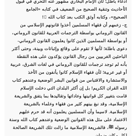
ادعاء باطل؛ لأن الإمام البخاري مشهور عنه التحري في قبول
الأحاديث وتنقية الصحيح من الضعيف في كتابه «الجامع
الصحيح»، وكتابه أوثق الكتب بعد كتاب الله !
ج- زعمهم أن فقهاء المسلمين أخذوا قانونهم الإسلامي من
القانون الروماني بواسطة الترجمات العربية للقانون الروماني،
أو بواسطة المسلمين الذين كانوا يعلمون القانون الروماني-
دعوى باطلة؛ لأنها لا تقوم على وقائع وإثباتات وبينة، وحتى أكثر
الباحثين الغربيين من رجال القانون يؤكدون على هذه النقطة
بأنه لم توجد ترجمات للقانون الروماني في لغات الشرق، عربية
أو غير عربية؛ لأن فقهاء الإسلام كانوا يأنفون من الأخذ
والاستشارة والاقتباس من قوانين البشر الوضعية وعندهم كتاب
الله القران الكريم! بل إن أكثر البلدان التي دخلت الإسلام
قامت بتغيير كل قوانينها وعاداتها وتقاليدها بما يتفق والشريعة
الإسلامية، وقد نبغ بينهم كثير من فقهاء وعلماء بالشريعة
الإسلامية. لاسيما وأن المسلمين يعلمون أنه قد حرم عليهم
الاعتماد على مثل هذه القوانين الوضعية وعندهم كتاب الله وسنة
رسوله ﷺ، فالشريعة الإسلامية ما زالت تلك الشريعة الصالحة
لكل مكان وزمان.