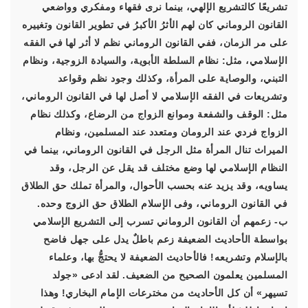
تشريعًا كالتشريع الإلهي، بينما نرى فقهاء ومفكري وواضعي
القانون الروماني كان لهم الأثرُ الأكبرُ في تطوير القانون وتغييره
على مر الزمان، ففي القانون الروماني نظم لا أثر لها في الفقه
الإسلامي، مثل: نظام السلطة الأبوية، والسيادة الزوجية، ونظام
التبني، والوصاية على المرأة، وكذلك وجود نظم وقواعد
وتشريعات في الفقه الإسلامي لا أصل لها في القانون الروماني،
مثل: الوقف والشفعة وموانع الزواج من الرضاع، وكذلك نظام
الزواج فردي عند الرومان ومتعدد عند المسلمين، ونظام
الميراث تنال المرأة مثل الرجل في القانون الروماني، بينما في
النظام الإسلامي لها وضع مختلف قد يقل عن الرجل، وقد
يساويه، وقد يزيد عنه بحسب الأحوال، والمرأة تملك حق الطلاق
في القانون الروماني، وفى الإسلام الطلاق حق الزوج وحده.
ب- زعمهم أن القانون الروماني تسرب إلى التشريع الإسلامي
بواسطة الأحاديث الضعيفة زعم باطلٌ يدل على جهل فاضح
بالإسلام وتشريعه! فالأحاديث الضعيفة لا يحتجُّ بها، وعلماء
المسلمين يعلمون الصحيح من الضعيف. لقد ادعى «جولد
تسيهر» أن كل الأحاديث من مخترعات الإمام البخاري! وهذا