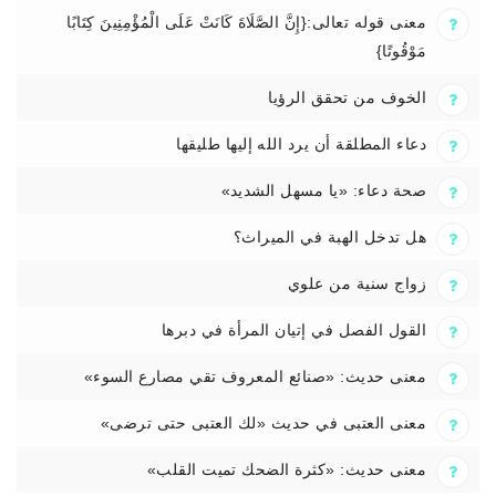
معنى قوله تعالى:{إِنَّ الصَّلَاةَ كَانَتْ عَلَى الْمُؤْمِنِينَ كِتَابًا
مَوْقُوتًا}
الخوف من تحقق الرؤيا
دعاء المطلقة أن يرد الله إليها طليقها
صحة دعاء: «يا مسهل الشديد»
هل تدخل الهبة في الميراث؟
زواج سنية من علوي
القول الفصل في إتيان المرأة في دبرها
معنى حديث: «صنائع المعروف تقي مصارع السوء»
معنى العتبى في حديث «لك العتبى حتى ترضى»
معنى حديث: «كثرة الضحك تميت القلب»