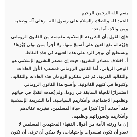
بسم الله الرحمن الرحيم
الحمد لله والصلاة والسلام على رسول الله، وعلى آله وصحبه
ومن والاه، أما بعد:
فإن القول بأن الشريعة الإسلامية مقتبسة من القانون الروماني
فِرْيَة لم تقع العين على أسمجَ منها، ولا أجرأ ممن تولى كِبْرَها!
ونستطيع أن نوجز الرد على هذه الشبهة في هذه النقاط:
أ- اختلاف مصادر التشريع؛ حيث إن مصدر التشريع الإسلامي هو
الوحي الرباني، أما القانون الروماني فمصدره الأول العادات
والتقاليد الغربية، ثم قنن مفكرو الرومان هذه العادات والتقاليد،
وكتبوها في كتبهم القانونية، وأصبح هذا القانون الروماني
استمرارًا للحياة السابقة في روما، ولم يُحدث انقلابًا في حياتهم
ونظمهم الاجتماعية، وأفكارهم السياسية، أما الشريعة الإسلامية
فقد أحدثت أثرًا كبيرًا في حياة المسلمين، فغيرت عقائدهم
وأفكارهم وتصوراتهم ونظمهم.
إن ما ورثته الأمة من أقوال الفقهاء المجتهدين المسلمين لا
تعدو أن تكون تفسيرات واجتهادات، ولا يمكن أن ترقى أن تكون