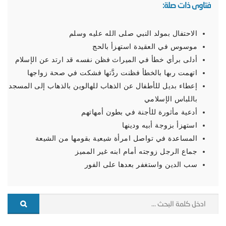
فتاوى ذات صلة:
الاحتفال بمولد النبي صلى الله عليه وسلم
موسوس في العقيدة استهزأ بالحج
أدلى برأي خطأ في الميراث فظن نفسه قد ارتد عن الإسلام
اتهمت ربها بالخطأ فظنت ردَّتها فشكت في صحة زواجها
إعطاء بديل للأطفال عن الذهاب للهالوين بالذهاب إلى المسجد
باللباس الإسلامي
أدعية مأثورة للأجنة في بطون أمهاتهم
استهزأ بزوجة أبيه ودينها
المساعدة في تواصل امرأة شيعية بقومها من الشيعة
جماع الرجل زوجته أمام ابنه غير المميز
سب الدين واستغفر بعدها على الفور