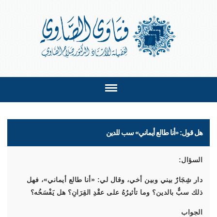
هل قول: «أنا طالع أيماني» سب للدين
السؤال:
دار شِجَارٌ بيني وبين أخي، وقال لي: «أنا طالع أيماني»، فهل
ذلك سبٌّ بالدين؟ وما تأثيرُهُ على عقْدِ القِرَانِ؟ هل يَفْسَخُه؟
الجواب