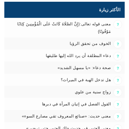
الأكثر زيارة
معنى قوله تعالى:{إِنَّ الصَّلَاةَ كَانَتْ عَلَى الْمُؤْمِنِينَ كِتَابًا
مَوْقُوتًا}
الخوف من تحقق الرؤيا
دعاء المطلقة أن يرد الله إليها طليقها
صحة دعاء: «يا مسهل الشديد»
هل تدخل الهبة في الميراث؟
زواج سنية من علوي
القول الفصل في إتيان المرأة في دبرها
معنى حديث: «صنائع المعروف تقي مصارع السوء»
معنى العتبى في حديث «لك العتبى حتى ترضى»