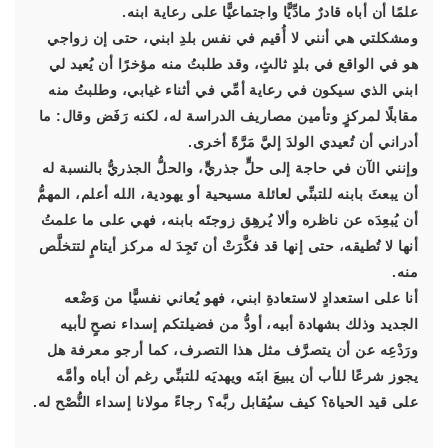
علمًا أن أباه قادرٌ مادِّيًّا واجتماعيًّا على رعاية ابنه.
ومشكلتي هي أنني لا أُقيم في نفس بلدِ ابني، حتى إن زواجي
هو في الواقع في بلدٍ ثالثٍ، وقد طلبتُ منه مؤخرًا أن يُعيد لي
ابني الذي سيكون في رعاية أمِّي في أثناء غيابي، وطلبتُ منه
مقابلًا لمركزٍ وتأمين مصاريف الدراسة له، لكنه رَفَض وقال: ما
أدراني أن تُعيدي الولدَ إليَّ مَرَّةً أخرى.
وإنني الآن في حاجة إلى حلٍّ جذريٍّ، والحلُّ الجذريُّ بالنسبة له
أن يبعثَ بابنه للتبنِّي لعائلة مسيحية أو يهودية، الله أعلم، المهمُّ
أن يُبعِدَه عن ناظره وألا يُرهِق زوجتَه بابنه، فهي على ما علمتُ
أنها لا تُطيقه، حتى إنها قد فكَّرَتْ أن تَجِدَ له مركز أيتامٍ لتتخلَّص
منه.
أنا على استعدادٍ لاستعادةِ ابني، فهو يُعاني نفسيًّا من وَضْعه
الجديد وذلك بشهادة أبيه، أودُّ من فضيلتكم إسداء نصحٍ لأبيه
ورَدْعِه عن أن يتصرَّف مثل هذا التصرف، كما أرجو معرفة هل
يجوز شرعًا للأب أن يبيعَ ابنَه ويهديَه للتبنِّي رغم أن أباه وأمَّه
على قيد الحياة؟ كيف سيُقابل ربَّه؟ رجاءً مولانا إسداء النُّصْح له.