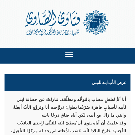
عرض الأب ابنه للتبني
أنا أمٌّ لطفلٍ مصاب بالتوحُّد ومطلَّقة، تنازلتُ عن حضانة ابني
لأبيه لأسبابٍ قاهرة سَرْدُها يطول؛ تزوَّجت أنا وتزوَّج الأبُ أيضًا،
وابني ما زال مع أبيه، لكن أباه ضاق ذرعًا بابنه.
وقد علمتُ أن أباه ينوي أن يُعطِيَ ابنَه للتبنِّي لإحدى العائلات
الأجنبية خارجَ البلاد؛ لأنه حَسَب ادِّعائه لم يجد له مركزًا للتأهيل،