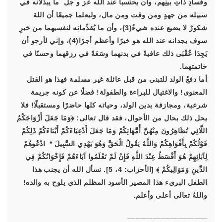
وفسادِ ذاتِ بينِهم، وأن يحتسبا عند الله عز و جل ما يبذلانه في
سبيله من جهدٍ ومن وقت ومن مال، وليعلما جميعًا أن اللهَ
شكورٌ لا يضيع عنده شيءٌ(3)، وأن ما يُقدِّمانه لنفسيهما من خيرٍ
سوف يجدانه عند الله هو خيرًا وأعظم أجرًا(4)، وإني لأرجو أن
يَجِدَا عُقْبَى ذلك عافيةً في بدنهما وسَعَةً في رزقهما وحسنًا في
خاتمتهما.
أما دفعُ الولد للتبني من قبل عائلة غير مسلمة فهذا هو القتل
المعنوى! والاغتيال للبراءة والطفولة! فضلًا عن كونه جريمة
شرعية، ومجازفة بدين الولد، وحياته كلها حاضرًا ومستقبلًا! فلا
يحل ذلك بحال من الأحوال، فقد قال تعالى:
﴿وَمَا جَعَلَ أَزْوَاجَكُمُ
اللَّائِي تُظَاهِرُونَ مِنْهُنَّ أُمَّهَاتِكُمْ وَمَا جَعَلَ أَدْعِيَاءَكُمْ أَبْنَاءَكُمْ ذَلِكُمْ
قَوْلُكُمْ بِأَفْوَاهِكُمْ وَاللَّهُ يَقُولُ الْحَقَّ وَهُوَ يَهْدِي السَّبِيلَ * ادْعُوهُمْ
لِآبَائِهِمْ هُوَ أَقْسَطُ عِنْدَ اللَّهِ فَإِنْ لَمْ تَعْلَمُوا آبَاءَهُمْ فَإِخْوَانُكُمْ فِي
الدِّينِ وَمَوَالِيكُمْ ﴾
[الأحزاب: 4، 5]. نسأل الله أن يجنب هذا
الطفل البريء هذا المصير الأسود المظلم الذي يلوح به والده!
واللهُ تعالى أعلى وأعلم.
___________________