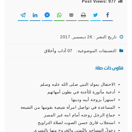
Post Views:
977
تاريخ النشر : 26 ديسمبر, 2017
التصنيفات الموضوعية:
07 آداب وأخلاق
فتاوى ذات صلة:
الاحتفال بمولد النبي صلى الله عليه وسلم
أدعية مأثورة للأجنة في بطون أمهاتهم
استهزأ بزوجة أبيه ودينها
المساعدة في تواصل امرأة شيعية بقومها من الشيعة
جماع الرجل زوجته أمام ابنه غير المميز
استجلاب قارئ حسن الصوت لصلاة التراويح
دخولُ المساجد باليُمنى والخروج منها باليسرى