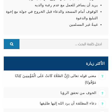
يريد أن يسافر للعمل مع عدم رغبة والديه
الوقوف أمام المسجد والدعاء قبل الخروج في جولة مع إخوة
التبليغ والدعوة
غيبةُ غير المسلمين
الأكثر زيارة
معنى قوله تعالى:{إِنَّ الصَّلَاةَ كَانَتْ عَلَى الْمُؤْمِنِينَ كِتَابًا
مَوْقُوتًا}
الخوف من تحقق الرؤيا
دعاء المطلقة أن يرد الله إليها طليقها