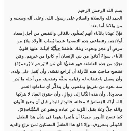
بسم الله الرحمن الرحيم
الحمد لله والصلاة والسلام على رسول الله، وعلى آله وصحبه و
من والاه؛ أما بعد:
فإنَّ عهدَنا بالآباء أنهم يُضحُّون بالغالي والنفيس من أجل إسعاد
أولادِهم، وتتضاعف هذه التضحيةُ عندما يُصاب الأولاد ببلاءٍ من
مرضٍ أو عجز ونحوِه، وتلك عاطفةٌ جِبِلِّيَّةٌ جُبِلَتْ عليها قلوبُ
الآباء، سواءٌ أكانوا من بني الإنسان أم كانوا من غيرِهم، ومَن
تجرَّد من هذه العاطفة فهو شقيٌّ؛ لأن مَن لا يَرحم لا يُرحم(1).
فننصح صاحبَ هذه النَّازلة أن يُراجع نفسَه، وأن يُقبل على ولده،
وأن يغسل باحتضانه له وقيامِه بحقِّه وتضحيته من أجله ما بَدَر
منه نحوَه من تفريطٍ وتقصير، وأن يتذكَّر أن ساعاتِ العمر
محدودةٌ، وأن هذه الدُّنْيا إلى زوالٍ، وأن حقوقَ العباد لا يتركها
الله أبدًا، القِصاصُ لا محالة، فالبدار البدار قبل أن يضيع الأوان،
والله جلَّ وعلا يقبل التَّوْبة عن عباده ويعفو عن السَّيِّئات(2).
كما ننصح الأبوين جميعًا أن يأتمرا بينهما في شأن هذا الطفل
المُبتلَى بمعروفٍ، وإلا دَفَع هذا الطفلُ المسكين ثمنَ نزاعِ والديه