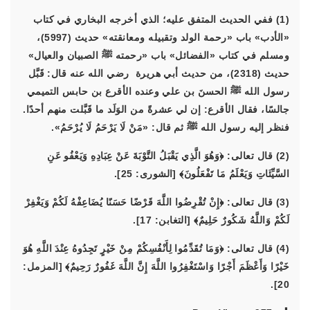
(1) ففي الحديث المتفق عليه؛ الذي أخرجه البخاري في كتاب
«الأدب» باب «رحمة الولد وتقبيله ومعانقته» حديث (5997)،
ومسلم في كتاب «الفضائل» باب «رحمته ﷺ الصبيان والعيال»
حديث (2318)، من حديث أبي هريرة رضي الله عنه قال: قَبَّل
رسول الله ﷺ الحسنَ بن علي وعنده الأقرع بن حابس التميمي
جالسًا، فقال الأقرع: إن لي عشرةً من الوَلَد ما قَبَّلت منهم أحدًا.
فنظر إليه رسول الله ﷺ ثم قال: «مَنْ لَا يَرْحَمُ لَا يُرْحَمُ».
(2) قال تعالى:
﴿وَهُوَ الَّذِي يَقْبَلُ التَّوْبَةَ عَنْ عِبَادِهِ وَيَعْفُو عَنِ
السَّيِّئَاتِ وَيَعْلَمُ مَا تَفْعَلُونَ﴾
[الشورى: 25].
(3) قال تعالى:
﴿إِنْ تُقْرِضُوا اللَّهَ قَرْضًا حَسَنًا يُضَاعِفْهُ لَكُمْ وَيَغْفِرْ
لَكُمْ وَاللَّهُ شَكُورٌ حَلِيمٌ﴾
[التغابن: 17].
(4) قال تعالى:
﴿وَمَا تُقَدِّمُوا لِأَنْفُسِكُمْ مِنْ خَيْرٍ تَجِدُوهُ عِنْدَ اللَّهِ هُوَ
خَيْرًا وَأَعْظَمَ أَجْرًا وَاسْتَغْفِرُوا اللَّهَ إِنَّ اللَّهَ غَفُورٌ رَحِيمٌ﴾
[المزمل:
20].