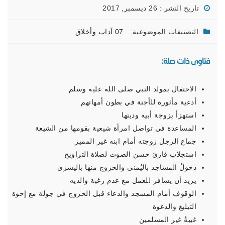
تاريخ النشر : 26 ديسمبر, 2017
التصنيفات الموضوعية:
07 آداب وأخلاق
فتاوى ذات صلة:
الاحتفال بمولد النبي صلى الله عليه وسلم
أدعية مأثورة للأجنة في بطون أمهاتهم
استهزأ بزوجة أبيه ودينها
المساعدة في تواصل امرأة شيعية بقومها من الشيعة
جماع الرجل زوجته أمام ابنه غير المميز
استجلاب قارئ حسن الصوت لصلاة التراويح
دخولُ المساجد باليُمنى والخروج منها باليسرى
يريد أن يسافر للعمل مع عدم رغبة والديه
الوقوف أمام المسجد والدعاء قبل الخروج في جولة مع إخوة
التبليغ والدعوة
غيبةُ غير المسلمين