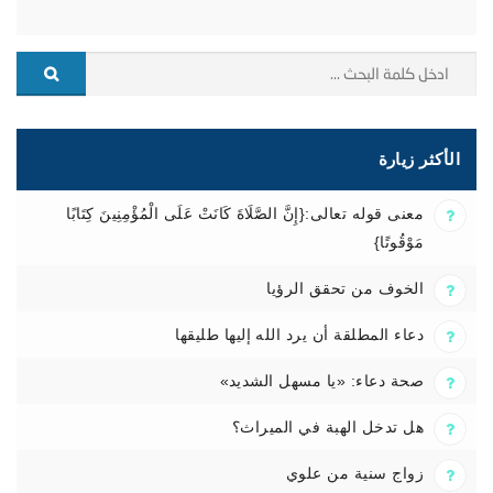
الأكثر زيارة
معنى قوله تعالى:{إِنَّ الصَّلَاةَ كَانَتْ عَلَى الْمُؤْمِنِينَ كِتَابًا
مَوْقُوتًا}
الخوف من تحقق الرؤيا
دعاء المطلقة أن يرد الله إليها طليقها
صحة دعاء: «يا مسهل الشديد»
هل تدخل الهبة في الميراث؟
زواج سنية من علوي