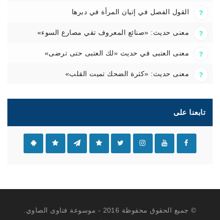
القول الفصل في إتيان المرأة في دبرها
معنى حديث: «صنائع المعروف تقي مصارع السوء»
معنى العتبى في حديث «لك العتبى حتى ترضى»
معنى حديث: «كثرة الضحك تميت القلب»
تابعنا على
© جميع الحقوق محفوظة 2016 - موسوعة فتاوى الصاوي.