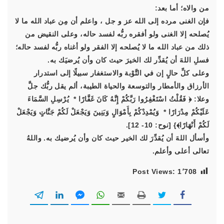
من والاه؛ أما بعد:
فإن الغنى مرده إلى الله عز و جل ، واعلم أن مِن عباد الله ما لا
يُصلحه إلا الغنى ولو أفقره ربُّه لفسد حاله، وعلى النقيض من
ذلك من عباد الله ما لا يُصلحه إلا الفقر ولو أغناه ربُّه لفسد حاله؛
فسلِ اللهَ أن يُقدِّر لك الخيرَ حيث كان وأن يُرضيَك به.
وعلى كلِّ حالٍ إن في التَّوْبة والاستغفار سبيلًا إلى استدرار
الأرزاق والأمطار والتوسعة والحياة الطيبة، ألم يقل ربُّك جلَّ
وعلا:
﴿ فَقُلْتُ اسْتَغْفِرُوا رَبَّكُمْ إِنَّهُ كَانَ غَفَّارًا * يُرْسِلِ السَّمَاءَ
عَلَيْكُمْ مِدْرَارًا * وَيُمْدِدْكُمْ بِأَمْوَالٍ وَبَنِينَ وَيَجْعَلْ لَكُمْ جَنَّاتٍ وَيَجْعَلْ
لَكُمْ أَنْهَارًا﴾
} [نوح: 10- 12].
وأسأل اللهَ أن يُقدِّرَ لك الخير حيث كان وأن يُرضيك به. واللهُ
تعالى أعلى وأعلم.
Post Views:
1٬708